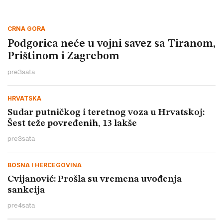
CRNA GORA
Podgorica neće u vojni savez sa Tiranom,
Prištinom i Zagrebom
pre
3
sata
HRVATSKA
Sudar putničkog i teretnog voza u Hrvatskoj:
Šest teže povređenih, 13 lakše
pre
3
sata
BOSNA I HERCEGOVINA
Cvijanović: Prošla su vremena uvođenja
sankcija
pre
4
sata