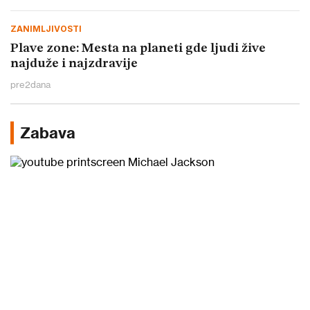
ZANIMLJIVOSTI
Plave zone: Mesta na planeti gde ljudi žive
najduže i najzdravije
pre
2
dana
Zabava