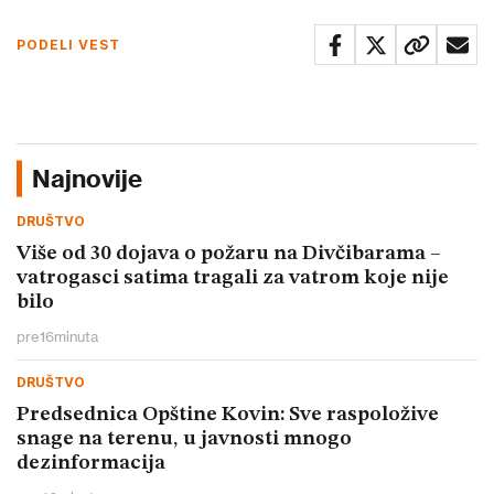
PODELI VEST
Najnovije
DRUŠTVO
Više od 30 dojava o požaru na Divčibarama –
vatrogasci satima tragali za vatrom koje nije
bilo
pre
16
minuta
DRUŠTVO
Predsednica Opštine Kovin: Sve raspoložive
snage na terenu, u javnosti mnogo
dezinformacija