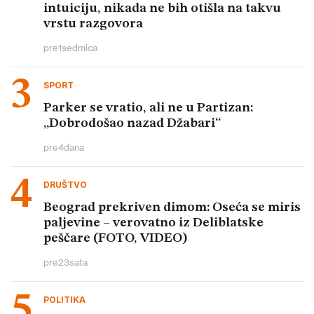
intuiciju, nikada ne bih otišla na takvu
vrstu razgovora
pre
1
sedmica
SPORT
Parker se vratio, ali ne u Partizan:
„Dobrodošao nazad Džabari“
pre
4
dana
DRUŠTVO
Beograd prekriven dimom: Oseća se miris
paljevine – verovatno iz Deliblatske
peščare (FOTO, VIDEO)
pre
23
sata
POLITIKA