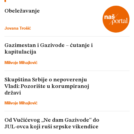
Obeležavanje
Jovana Trošić
Gazimestan i Gazivode – ćutanje i
kapitulacija
Milivoje Mihajlović
Skupština Srbije o nepoverenju
Vladi: Pozorište u korumpiranoj
državi
Milivoje Mihajlović
Od Vučićevog „Ne dam Gazivode“ do
JUL-ovca koji ruši srpske vikendice