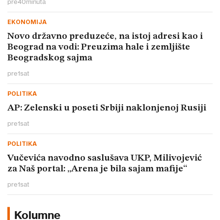
pre
40
minuta
EKONOMIJA
Novo državno preduzeće, na istoj adresi kao i
Beograd na vodi: Preuzima hale i zemljište
Beogradskog sajma
pre
1
sat
POLITIKA
AP: Zelenski u poseti Srbiji naklonjenoj Rusiji
pre
1
sat
POLITIKA
Vučevića navodno saslušava UKP, Milivojević
za Naš portal: „Arena je bila sajam mafije“
pre
1
sat
Kolumne