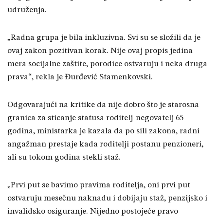
udruženja.
„Radna grupa je bila inkluzivna. Svi su se složili da je
ovaj zakon pozitivan korak. Nije ovaj propis jedina
mera socijalne zaštite, porodice ostvaruju i neka druga
prava“, rekla je Đurđević Stamenkovski.
Odgovarajući na kritike da nije dobro što je starosna
granica za sticanje statusa roditelj-negovatelj 65
godina, ministarka je kazala da po sili zakona, radni
angažman prestaje kada roditelji postanu penzioneri,
ali su tokom godina stekli staž.
„Prvi put se bavimo pravima roditelja, oni prvi put
ostvaruju mesečnu naknadu i dobijaju staž, penzijsko i
invalidsko osiguranje. Nijedno postojeće pravo