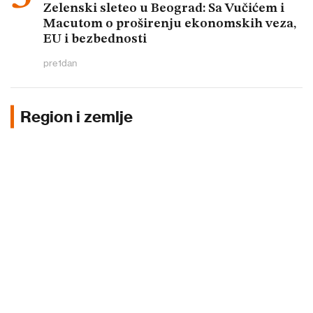
Zelenski sleteo u Beograd: Sa Vučićem i
Macutom o proširenju ekonomskih veza,
EU i bezbednosti
pre
1
dan
Region i zemlje