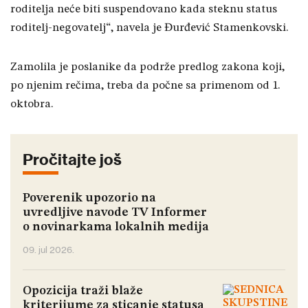
roditelja neće biti suspendovano kada steknu status
roditelj-negovatelj“, navela je Đurđević Stamenkovski.
Zamolila je poslanike da podrže predlog zakona koji,
po njenim rečima, treba da počne sa primenom od 1.
oktobra.
Pročitajte još
Poverenik upozorio na
uvredljive navode TV Informer
o novinarkama lokalnih medija
09. jul 2026.
Opozicija traži blaže
kriterijume za sticanje statusa