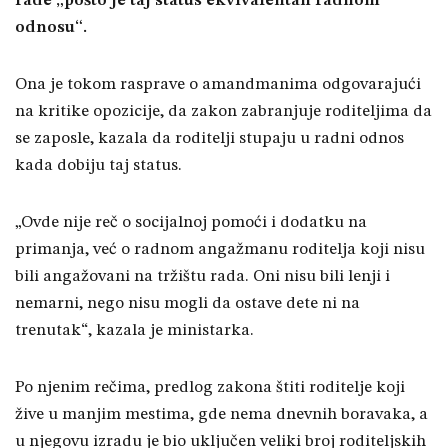
rade „pošto je taj status ekvivalentan radnom
odnosu“.
Ona je tokom rasprave o amandmanima odgovarajući
na kritike opozicije, da zakon zabranjuje roditeljima da
se zaposle, kazala da roditelji stupaju u radni odnos
kada dobiju taj status.
„Ovde nije reč o socijalnoj pomoći i dodatku na
primanja, već o radnom angažmanu roditelja koji nisu
bili angažovani na tržištu rada. Oni nisu bili lenji i
nemarni, nego nisu mogli da ostave dete ni na
trenutak“, kazala je ministarka.
Po njenim rečima, predlog zakona štiti roditelje koji
žive u manjim mestima, gde nema dnevnih boravaka, a
u njegovu izradu je bio uključen veliki broj roditeljskih