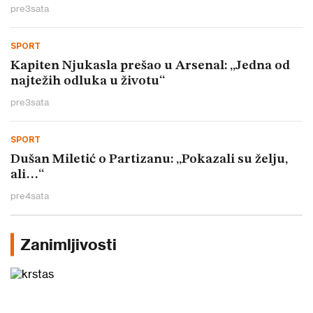
pre
3
sata
SPORT
Kapiten Njukasla prešao u Arsenal: „Jedna od
najtežih odluka u životu“
pre
3
sata
SPORT
Dušan Miletić o Partizanu: „Pokazali su želju,
ali…“
pre
4
sata
Zanimljivosti