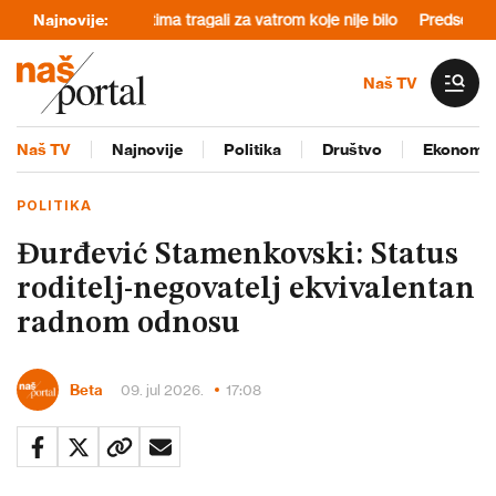
 vatrogasci satima tragali za vatrom koje nije bilo
Najnovije:
Predsednica Opš
Naš TV
Naš TV
Najnovije
Politika
Društvo
Ekonomij
POLITIKA
Đurđević Stamenkovski: Status
roditelj-negovatelj ekvivalentan
radnom odnosu
Beta
09. jul 2026.
17:08