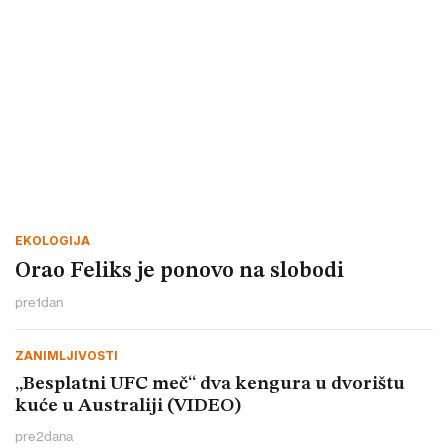
EKOLOGIJA
Orao Feliks je ponovo na slobodi
pre
1
dan
ZANIMLJIVOSTI
„Besplatni UFC meč“ dva kengura u dvorištu
kuće u Australiji (VIDEO)
pre
2
dana