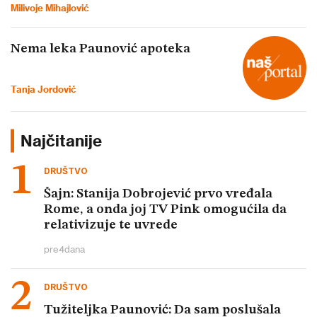
Milivoje Mihajlović
Nema leka Paunović apoteka
Tanja Jordović
Najčitanije
DRUŠTVO
Šajn: Stanija Dobrojević prvo vređala
Rome, a onda joj TV Pink omogućila da
relativizuje te uvrede
pre
4
dana
DRUŠTVO
Tužiteljka Paunović: Da sam poslušala