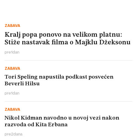
ZABAVA
Kralj popa ponovo na velikom platnu:
Stiže nastavak filma o Majklu Džeksonu
pre
1
dan
ZABAVA
Tori Speling napustila podkast posvećen
Beverli Hilsu
pre
1
dan
ZABAVA
Nikol Kidman navodno u novoj vezi nakon
razvoda od Kita Erbana
pre
2
dana