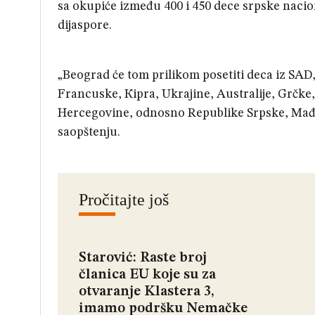
sa okupiće između 400 i 450 dece srpske nacion
dijaspore.
„Beograd će tom prilikom posetiti deca iz SAD,
Francuske, Кipra, Ukrajine, Australije, Grčke
Hercegovine, odnosno Republike Srpske, Mađars
saopštenju.
Pročitajte još
Starović: Raste broj
članica EU koje su za
otvaranje Klastera 3,
imamo podršku Nemačke