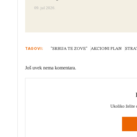
09. jul 2026.
TAGOVI:
"SRBIJA TE ZOVE"
AKCIONI PLAN
STRA
Još uvek nema komentara.
Ukoliko želite 