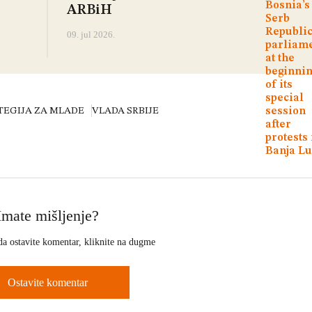
ARBiH
09. jul 2026.
TEGIJA ZA MLADE
VLADA SRBIJE
Imate mišljenje?
da ostavite komentar, kliknite na dugme
Ostavite komentar