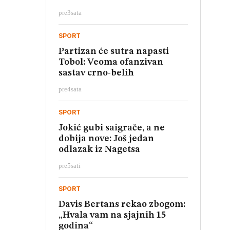
pre
3
sata
SPORT
Partizan će sutra napasti
Tobol: Veoma ofanzivan
sastav crno-belih
pre
4
sata
SPORT
Jokić gubi saigrače, a ne
dobija nove: Još jedan
odlazak iz Nagetsa
pre
5
sati
SPORT
Davis Bertans rekao zbogom:
„Hvala vam na sjajnih 15
godina“