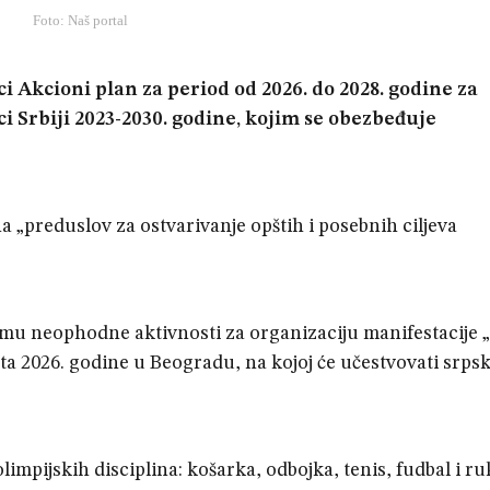
Foto: Naš portal
ci Akcioni plan za period od 2026. do 2028. godine za
i Srbiji 2023-2030. godine, kojim se obezbeđuje
a „preduslov za ostvarivanje opštih i posebnih ciljeva
zmu neophodne aktivnosti za organizaciju manifestacije „
usta 2026. godine u Beogradu, na kojoj će učestvovati srps
olimpijskih disciplina: košarka, odbojka, tenis, fudbal i r