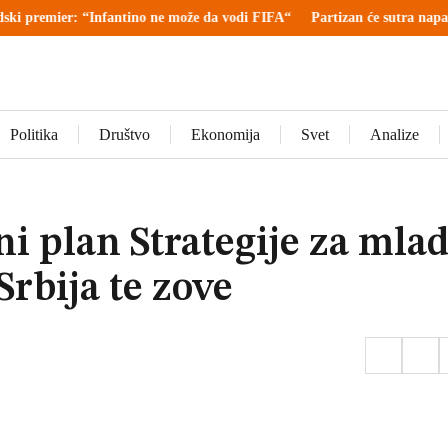
: “Infantino ne može da vodi FIFA“
Partizan će sutra napasti Tobol: V
Politika
Društvo
Ekonomija
Svet
Analize
ni plan Strategije za mlad
rbija te zove