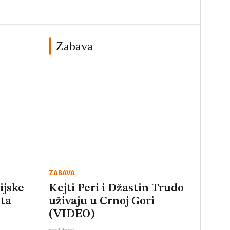
Zabava
ZABAVA
ijske
Kejti Peri i Džastin Trudo
sta
uživaju u Crnoj Gori
(VIDEO)