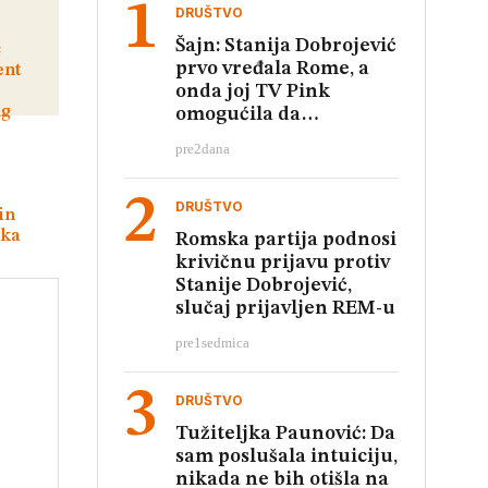
DRUŠTVO
Šajn: Stanija Dobrojević
prvo vređala Rome, a
onda joj TV Pink
omogućila da
relativizuje te uvrede
pre
2
dana
DRUŠTVO
Romska partija podnosi
krivičnu prijavu protiv
Stanije Dobrojević,
slučaj prijavljen REM-u
pre
1
sedmica
DRUŠTVO
Tužiteljka Paunović: Da
sam poslušala intuiciju,
nikada ne bih otišla na