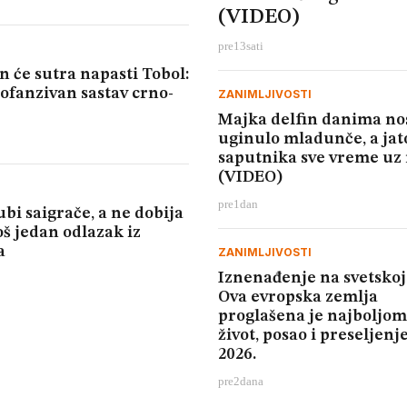
(VIDEO)
pre
13
sati
n će sutra napasti Tobol:
ofanzivan sastav crno-
ZANIMLJIVOSTI
Majka delfin danima no
uginulo mladunče, a jat
saputnika sve vreme uz
(VIDEO)
pre
1
dan
ubi saigrače, a ne dobija
oš jedan odlazak iz
a
ZANIMLJIVOSTI
Iznenađenje na svetskoj l
Ova evropska zemlja
proglašena je najboljom
život, posao i preseljenj
2026.
pre
2
dana