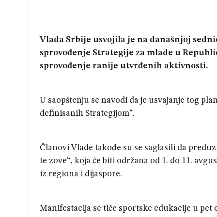
Vlada Srbije usvojila je na današnjoj sedni
sprovođenje Strategije za mlade u Republic
sprovođenje ranije utvrđenih aktivnosti.
U saopštenju se navodi da je usvajanje tog plan
definisanih Strategijom“.
Članovi Vlade takođe su se saglasili da predu
te zove“, koja će biti održana od 1. do 11. avg
iz regiona i dijaspore.
Manifestacija se tiče sportske edukacije u pet 