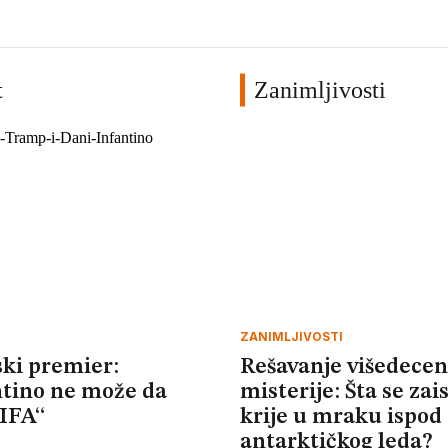
t
Zanimljivosti
ZANIMLJIVOSTI
ki premier:
Rešavanje višedecen
ntino ne može da
misterije: Šta se zai
FIFA“
krije u mraku ispod
antarktičkog leda?