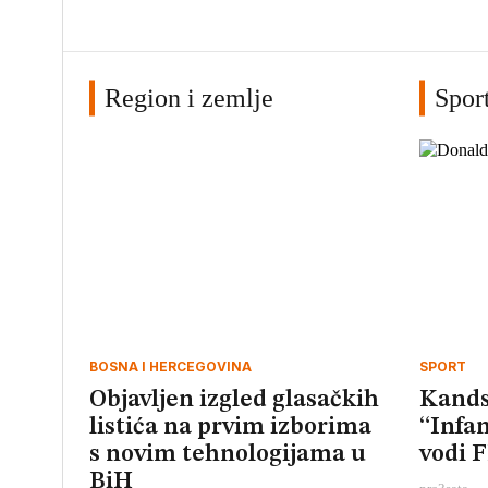
Region i zemlje
Spor
BOSNA I HERCEGOVINA
SPORT
Objavljen izgled glasačkih
Kands
listića na prvim izborima
“Infa
s novim tehnologijama u
vodi 
BiH