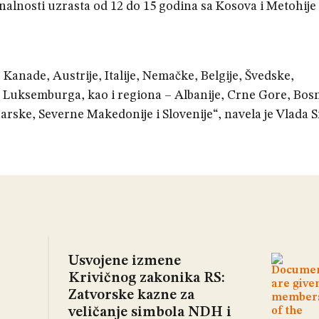
alnosti uzrasta od 12 do 15 godina sa Kosova i Metohije i
 Kanade, Austrije, Italije, Nemačke, Belgije, Švedske,
, Luksemburga, kao i regiona – Albanije, Crne Gore, Bosn
ke, Severne Makedonije i Slovenije“, navela je Vlada Sr
Usvojene izmene
Krivičnog zakonika RS:
Zatvorske kazne za
veličanje simbola NDH i