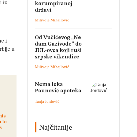
 iz
korumpiranoj
državi
Milivoje Mihajlović
Od Vučićevog „Ne
e i
dam Gazivode“ do
bije u
JUL-ovca koji ruši
srpske vikendice
Milivoje Mihajlović
Nema leka
Paunović apoteka
Tanja Jordović
Najčitanije