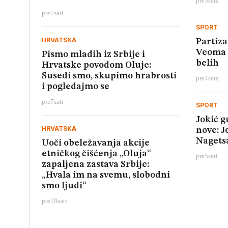
pre
3
sata
pre
7
sati
SPORT
HRVATSKA
Partiza
Veoma 
Pismo mladih iz Srbije i
belih
Hrvatske povodom Oluje:
Susedi smo, skupimo hrabrosti
pre
4
sata
i pogledajmo se
pre
7
sati
SPORT
Jokić g
HRVATSKA
nove: J
Nagets
Uoči obeležavanja akcije
etničkog čišćenja „Oluja“
pre
5
sati
zapaljena zastava Srbije:
„Hvala im na svemu, slobodni
smo ljudi“
pre
10
sati