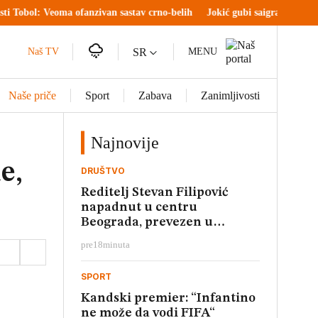
eoma ofanzivan sastav crno-belih
Jokić gubi saigrače, a ne dobija nove:
SR
Naš TV
MENU
Naše priče
Sport
Zabava
Zanimljivosti
Najnovije
e,
DRUŠTVO
Reditelj Stevan Filipović
napadnut u centru
Beograda, prevezen u
Urgentni centar
pre
18
minuta
SPORT
Kandski premier: “Infantino
ne može da vodi FIFA“