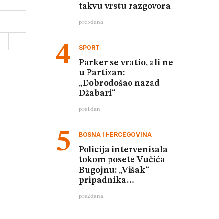
takvu vrstu razgovora
pre
5
dana
SPORT
Parker se vratio, ali ne
u Partizan:
„Dobrodošao nazad
Džabari“
pre
1
dan
BOSNA I HERCEGOVINA
Policija intervenisala
tokom posete Vučića
Bugojnu: „Višak“
pripadnika
obezbeđenja
pre
2
dana