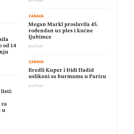
pre
14
sati
ZABAVA
Megan Markl proslavila 45.
rođendan uz ples i kućne
ljubimce
sila
o od 14
pre
15
sati
 nju
ZABAVA
Bredli Kuper i Điđi Hadid
uslikani sa burmama u Parizu
pre
15
sati
isti:
 za
e u