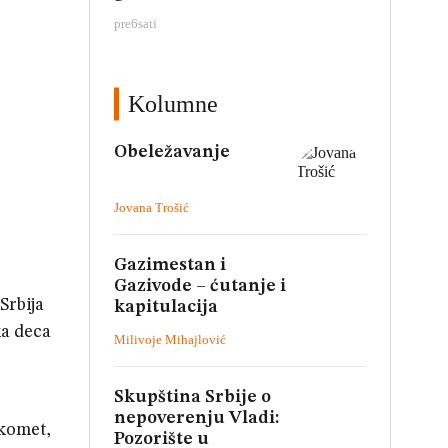
pre
6
sati
Kolumne
Obeležavanje
Jovana Trošić
Gazimestan i
Gazivode – ćutanje i
Srbija
kapitulacija
ka deca
Milivoje Mihajlović
Skupština Srbije o
nepoverenju Vladi:
ukomet,
Pozorište u