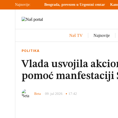
padnut u centru Beograda, prevezen u Urgentni centar
Najnovije:
Kandski premier
Naš TV
Najnovije
POLITIKA
Vlada usvojila akcio
pomoć manfestaciji S
Beta
09. jul 2026.
17:42