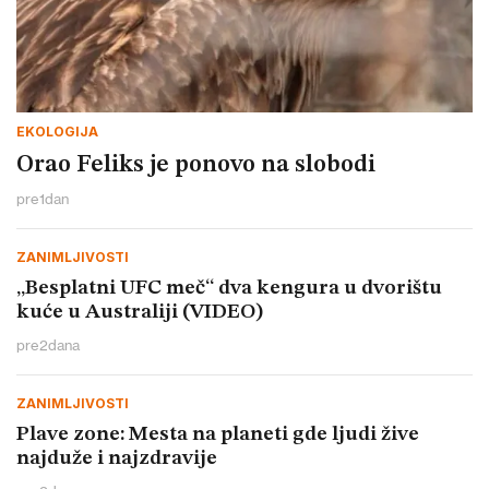
EKOLOGIJA
Orao Feliks je ponovo na slobodi
pre
1
dan
ZANIMLJIVOSTI
„Besplatni UFC meč“ dva kengura u dvorištu
kuće u Australiji (VIDEO)
pre
2
dana
ZANIMLJIVOSTI
Plave zone: Mesta na planeti gde ljudi žive
najduže i najzdravije