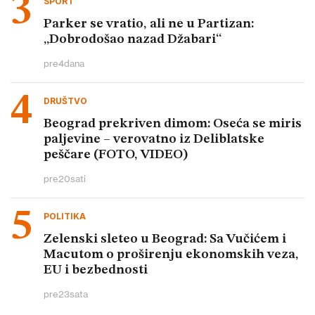
SPORT
Parker se vratio, ali ne u Partizan:
„Dobrodošao nazad Džabari“
pre
4
dana
DRUŠTVO
Beograd prekriven dimom: Oseća se miris
paljevine – verovatno iz Deliblatske
peščare (FOTO, VIDEO)
pre
20
sati
POLITIKA
Zelenski sleteo u Beograd: Sa Vučićem i
Macutom o proširenju ekonomskih veza,
EU i bezbednosti
pre
23
sata