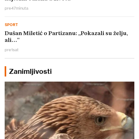
pre
47
minuta
SPORT
Dušan Miletić o Partizanu: „Pokazali su želju,
ali…“
pre
1
sat
Zanimljivosti