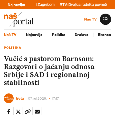
anom, Prištinom i Zagrebom
Najnovije:
RTV: Dvojica radnika povređena u fabric
Naš TV
Naš TV
Najnovije
Politika
Društvo
Ekonomij
POLITIKA
Vučić s pastorom Barnsom:
Razgovori o jačanju odnosa
Srbije i SAD i regionalnoj
stabilnosti
Beta
07. jul 2026.
17:17