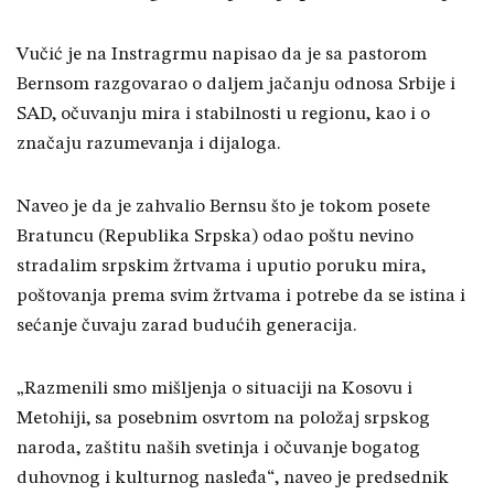
Vučić je na Instragrmu napisao da je sa pastorom
Bernsom razgovarao o daljem jačanju odnosa Srbije i
SAD, očuvanju mira i stabilnosti u regionu, kao i o
značaju razumevanja i dijaloga.
Naveo je da je zahvalio Bernsu što je tokom posete
Bratuncu (Republika Srpska) odao poštu nevino
stradalim srpskim žrtvama i uputio poruku mira,
poštovanja prema svim žrtvama i potrebe da se istina i
sećanje čuvaju zarad budućih generacija.
„Razmenili smo mišljenja o situaciji na Kosovu i
Metohiji, sa posebnim osvrtom na položaj srpskog
naroda, zaštitu naših svetinja i očuvanje bogatog
duhovnog i kulturnog nasleđa“, naveo je predsednik