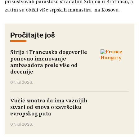
prisustvovali parastosu stradalim Srbima u Bratuncu, a
zatim su obišli više srpskih manastira na Kosovu.
Pročitajte još
Sirija i Francuska dogovorile
ponovno imenovanje
ambasadora posle više od
decenije
07. jul 2026.
Vučić smatra da ima važnijih
stvari od snova o završetku
evropskog puta
07. jul 2026.