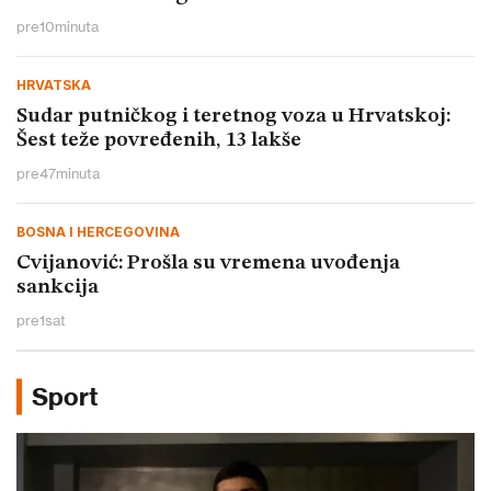
pre
10
minuta
HRVATSKA
Sudar putničkog i teretnog voza u Hrvatskoj:
Šest teže povređenih, 13 lakše
pre
47
minuta
BOSNA I HERCEGOVINA
Cvijanović: Prošla su vremena uvođenja
sankcija
pre
1
sat
Sport