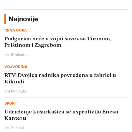
Najnovije
CRNA GORA
Podgorica neće u vojni savez sa Tiranom,
Prištinom i Zagrebom
pre
10
minuta
VOJVODINA
RTV: Dvojica radnika povređena u fabrici u
Kikindi
pre
14
minuta
SPORT
Udruženje košarkašica se usprotivilo Enesu
Kanteru
pre
21
minut