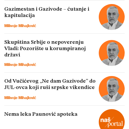
Gazimestan i Gazivode – ćutanje i
kapitulacija
Milivoje Mihajlović
Skupština Srbije o nepoverenju
Vladi: Pozorište u korumpiranoj
državi
Milivoje Mihajlović
Od Vučićevog „Ne dam Gazivode“ do
JUL-ovca koji ruši srpske vikendice
Milivoje Mihajlović
Nema leka Paunović apoteka