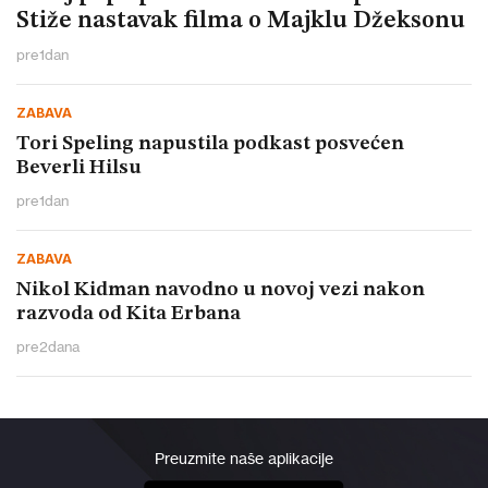
Stiže nastavak filma o Majklu Džeksonu
pre
1
dan
ZABAVA
Tori Speling napustila podkast posvećen
Beverli Hilsu
pre
1
dan
ZABAVA
Nikol Kidman navodno u novoj vezi nakon
razvoda od Kita Erbana
pre
2
dana
Preuzmite naše aplikacije