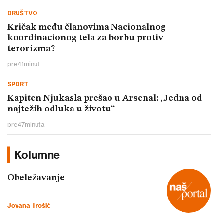
DRUŠTVO
Kričak među članovima Nacionalnog
koordinacionog tela za borbu protiv
terorizma?
pre
41
minut
SPORT
Kapiten Njukasla prešao u Arsenal: „Jedna od
najtežih odluka u životu“
pre
47
minuta
Kolumne
Obeležavanje
Jovana Trošić