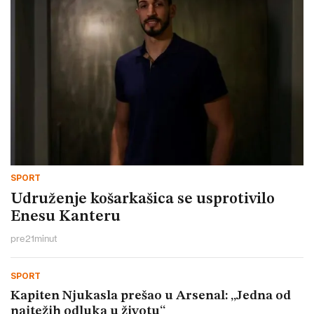
SPORT
Udruženje košarkašica se usprotivilo
Enesu Kanteru
pre
21
minut
SPORT
Kapiten Njukasla prešao u Arsenal: „Jedna od
najtežih odluka u životu“