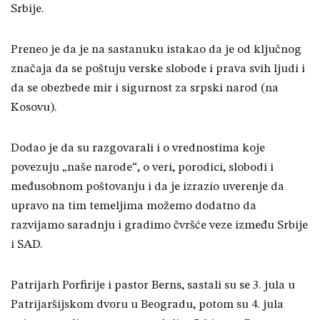
Srbije.
Preneo je da je na sastanuku istakao da je od ključnog
značaja da se poštuju verske slobode i prava svih ljudi i
da se obezbede mir i sigurnost za srpski narod (na
Kosovu).
Dodao je da su razgovarali i o vrednostima koje
povezuju „naše narode“, o veri, porodici, slobodi i
međusobnom poštovanju i da je izrazio uverenje da
upravo na tim temeljima možemo dodatno da
razvijamo saradnju i gradimo čvršće veze između Srbije
i SAD.
Patrijarh Porfirije i pastor Berns, sastali su se 3. jula u
Patrijaršijskom dvoru u Beogradu, potom su 4. jula