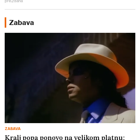
pre
2
dana
Zabava
ZABAVA
Kralj popa ponovo na velikom platnu: