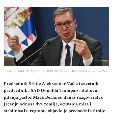
Foto: BETAPHOTO/PREDSEDNISTVO REPUBLIKE SRBIJE/Dimitrije Goll
Predsednik Srbije Aleksandar Vučić i savetnik
predsednika SAD Donalda Trampa za duhovna
pitanja pastor Mark Berns su danas razgovarali o
jačanju odnosa dve zemlje, očuvanja mira i
stabilnosti u regionu, objavio je predsednik Srbije.