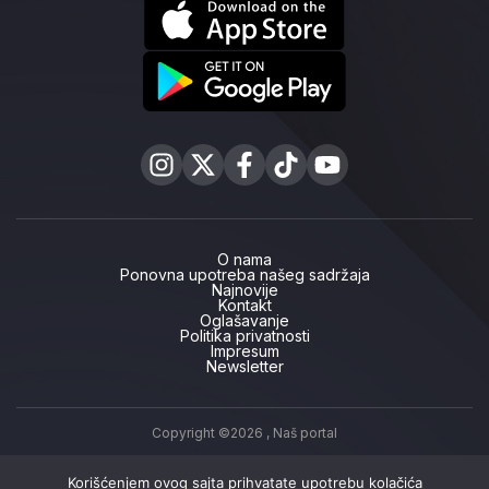
O nama
Ponovna upotreba našeg sadržaja
Najnovije
Kontakt
Oglašavanje
Politika privatnosti
Impresum
Newsletter
Copyright ©2026 ,
Naš portal
Korišćenjem ovog sajta prihvatate upotrebu kolačića