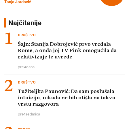
Tanja Jordović
Najčitanije
DRUŠTVO
Šajn: Stanija Dobrojević prvo vređala
Rome, a onda joj TV Pink omogućila da
relativizuje te uvrede
pre
4
dana
DRUŠTVO
Tužiteljka Paunović: Da sam poslušala
intuiciju, nikada ne bih otišla na takvu
vrstu razgovora
pre
1
sedmica