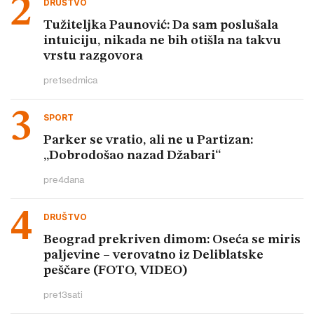
DRUŠTVO
Tužiteljka Paunović: Da sam poslušala
intuiciju, nikada ne bih otišla na takvu
vrstu razgovora
pre
1
sedmica
SPORT
Parker se vratio, ali ne u Partizan:
„Dobrodošao nazad Džabari“
pre
4
dana
DRUŠTVO
Beograd prekriven dimom: Oseća se miris
paljevine – verovatno iz Deliblatske
peščare (FOTO, VIDEO)
pre
13
sati