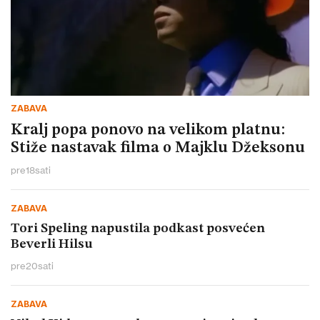
ZABAVA
Kralj popa ponovo na velikom platnu:
Stiže nastavak filma o Majklu Džeksonu
pre
18
sati
ZABAVA
Tori Speling napustila podkast posvećen
Beverli Hilsu
pre
20
sati
ZABAVA