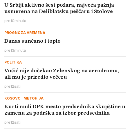
U Srbiji aktivno šest požara, najveća pažnja
usmerena na Deliblatsku peščaru i Stolove
pre
10
minuta
PROGNOZA VREMENA
Danas sunčano i toplo
pre
13
minuta
POLITIKA
Vučić nije dočekao Zelenskog na aerodromu,
ali mu je priredio večeru
pre
12
sati
KOSOVO I METOHIJA
Kurti nudi DPK mesto predsednika skupštine u
zamenu za podršku za izbor predsednika
pre
12
sati