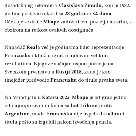
dosadašnjeg rekordera
Vlasislava Žmudu
, koji je 1982.
godine postavio rekord sa
28 godina i 34 dana
.
Očekuje se da će
Mbape
zadržati ovu poziciju na vrhu, s
obzirom na retkost ovakvih dostignuća.
Napadač
Reala
već je godinama lider reprezentacije
Francuske
i ključni igrač u njihovim velikim
rezultatima. Njegov značajan uspon počeo je na
Svetskom prvenstvu u
Rusiji 2018
, kada je kao
tinejdžer predvodio
Francusku
do titule prvaka sveta.
Na Mundijalu u
Kataru 2022
.
Mbape
je odigrao jedno
od najimpresivnijih finala sa
het-trikom
protiv
Argentine
, mada
Francuska
nije uspela da odbrani
titulu pošto su izgubili nakon izvođenja penala.