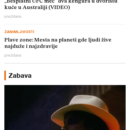
„Besplatni UFC meč“ dva kengura u dvorištu
kuće u Australiji (VIDEO)
pre
2
dana
ZANIMLJIVOSTI
Plave zone: Mesta na planeti gde ljudi žive
najduže i najzdravije
pre
2
dana
Zabava