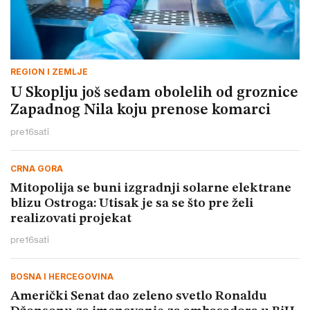
REGION I ZEMLJE
U Skoplju još sedam obolelih od groznice
Zapadnog Nila koju prenose komarci
pre
16
sati
CRNA GORA
Mitopolija se buni izgradnji solarne elektrane
blizu Ostroga: Utisak je sa se što pre želi
realizovati projekat
pre
16
sati
BOSNA I HERCEGOVINA
Američki Senat dao zeleno svetlo Ronaldu