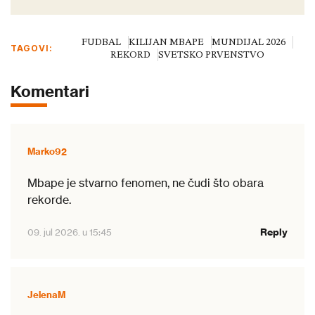
FUDBAL
KILIJAN MBAPE
MUNDIJAL 2026
TAGOVI:
REKORD
SVETSKO PRVENSTVO
Komentari
Marko92
Mbape je stvarno fenomen, ne čudi što obara
rekorde.
Reply
09. jul 2026. u 15:45
JelenaM