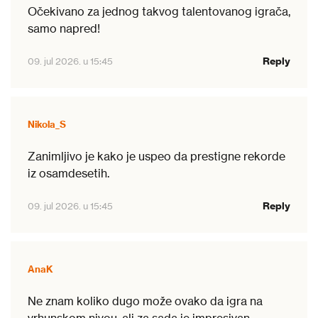
Očekivano za jednog takvog talentovanog igrača,
samo napred!
Reply
09. jul 2026. u 15:45
Nikola_S
Zanimljivo je kako je uspeo da prestigne rekorde
iz osamdesetih.
Reply
09. jul 2026. u 15:45
AnaK
Ne znam koliko dugo može ovako da igra na