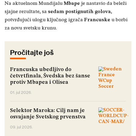
Na aktuelnom Mundijalu
Mbape
je nastavio da beleži
sjajne rezultate, sa
sedam postignutih golova
,
potvrđujući ulogu ključnog igrača
Francuske
u borbi
za novu svetsku krunu.
Pročitajte još
Francuska ubedljivo do
četvrtfinala, Švedska bez šanse
protiv Mbapea i Olisea
01. jul 2026.
Selektor Maroka: Cilj nam je
osvajanje Svetskog prvenstva
09. jul 2026.