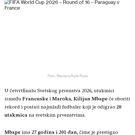
Foto: Reuters/Kyle Ross
U četvrtfinalu Svetskog prvenstva 2026, utakmici
između
Francuske
i
Maroka
,
Kilijan Mbape
će oboriti
rekord i postati najmlađi fudbaler koji je odigrao
20
utakmica
na svetskim prvenstvima.
Mbape
ima
27 godina i 201 dan
, čime je prestigao