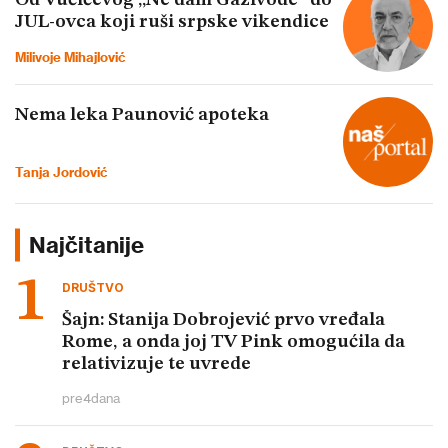
Od Vučićevog „Ne dam Gazivode“ do
JUL-ovca koji ruši srpske vikendice
Milivoje Mihajlović
Nema leka Paunović apoteka
Tanja Jordović
Najčitanije
DRUŠTVO
Šajn: Stanija Dobrojević prvo vređala
Rome, a onda joj TV Pink omogućila da
relativizuje te uvrede
pre
4
dana