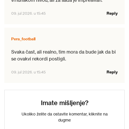
vrhunskom nivou, ali za sada je impresivan.
Reply
09. jul 2026. u 15:45
Pera_football
Svaka čast, ali realno, tim mora da bude jak da bi
se ovakvi rekordi postigli.
Reply
09. jul 2026. u 15:45
Imate mišljenje?
Ukoliko želite da ostavite komentar, kliknite na
dugme