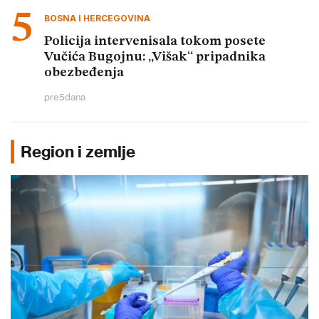
BOSNA I HERCEGOVINA
Policija intervenisala tokom posete
Vučića Bugojnu: „Višak“ pripadnika
obezbeđenja
pre
5
dana
Region i zemlje