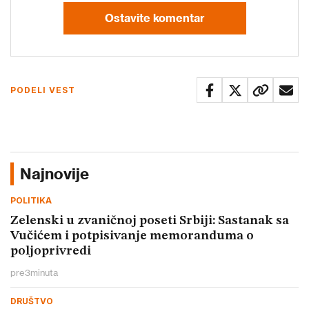
Ostavite komentar
PODELI VEST
Najnovije
POLITIKA
Zelenski u zvaničnoj poseti Srbiji: Sastanak sa
Vučićem i potpisivanje memoranduma o
poljoprivredi
pre
3
minuta
DRUŠTVO