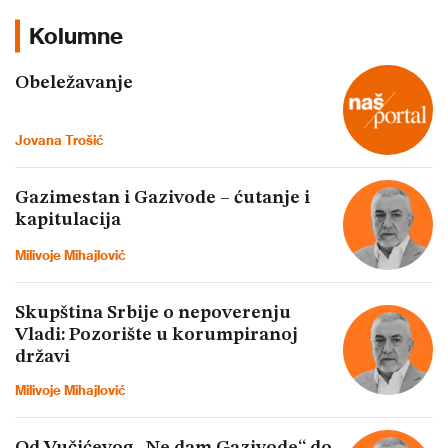
Kolumne
Obeležavanje
Jovana Trošić
Gazimestan i Gazivode – ćutanje i
kapitulacija
Milivoje Mihajlović
Skupština Srbije o nepoverenju
Vladi: Pozorište u korumpiranoj
državi
Milivoje Mihajlović