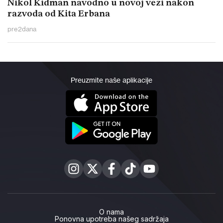
Nikol Kidman navodno u novoj vezi nakon
razvoda od Kita Erbana
pre
2
dana
Preuzmite naše aplikacije
O nama
Ponovna upotreba našeg sadržaja