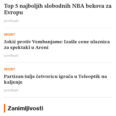
Top 5 najboljih slobodnih NBA bekova za
Evropu
pre
15
sati
SPORT
Jokić protiv Vembanjame: Izašle cene ulaznica
za spektakl u Areni
pre
18
sati
SPORT
Partizan šalje četvoricu igrača u Teleoptik na
kaljenje
pre
19
sati
Zanimljivosti