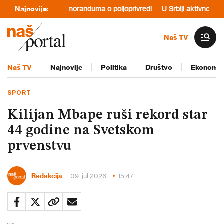
potpisivanje memoranduma o poljoprivredi
Najnovije:
U Srbiji aktivno šest poža
Naš TV
Naš TV
Najnovije
Politika
Društvo
Ekonomij
SPORT
Kilijan Mbape ruši rekord star
44 godine na Svetskom
prvenstvu
Redakcija
09. jul 2026.
15:47