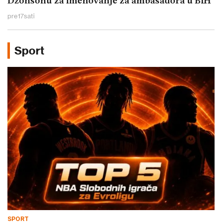
Džonsonu za imenovanje za ambasadora u BiH
pre
17
sati
Sport
SPORT