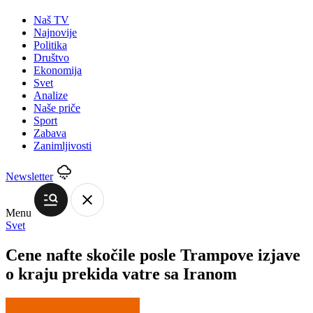
Naš TV
Najnovije
Politika
Društvo
Ekonomija
Svet
Analize
Naše priče
Sport
Zabava
Zanimljivosti
Newsletter
Menu
Svet
Cene nafte skočile posle Trampove izjave
o kraju prekida vatre sa Iranom