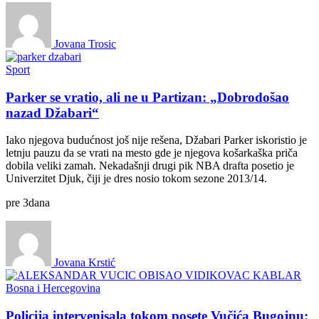
Jovana Trosic
Sport
Parker se vratio, ali ne u Partizan: „Dobrodošao
nazad Džabari“
Iako njegova budućnost još nije rešena, Džabari Parker iskoristio je
letnju pauzu da se vrati na mesto gde je njegova košarkaška priča
dobila veliki zamah. Nekadašnji drugi pik NBA drafta posetio je
Univerzitet Djuk, čiji je dres nosio tokom sezone 2013/14.
pre
3
dana
Jovana Krstić
Bosna i Hercegovina
Policija intervenisala tokom posete Vučića Bugojnu: