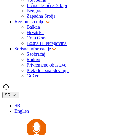
Južna i Istočna Srbija
Beograd
Zapadna Srbija
Region i zemlje
Balkan
Hrvatska
Crna Gora
Bosna i Hercegovina
Serisne informacije
Saobraćaj
Radovi
Privremene obustave
Prekidi u snabdevanju
Gužve
SR
SR
English