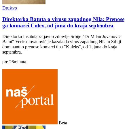
Društvo
Direktorka Batuta o virusu zapadnog Nila: Prenose
ga komarci Culex, od juna do kraja septembra
Direktorka Instituta za javno zdravlje Srbije "Dr Milan Jovanović
Batut" Verica Jovanović je kazala da virus zapadnog Nila u Srbiji
dominantno prenose komarci tipa "Kuleks", od 1. juna do kraja
septembra.
pre
26
minuta
Beta