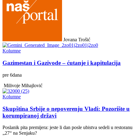
Jovana Trošić
Kolumne
Gazimestan i Gazivode – ćutanje i kapitulacija
pre
6
dana
Milivoje Mihajlović
Kolumne
Skupština Srbije o nepoverenju Vladi: Pozorište u
korumpiranoj državi
Poslanik pita premijera: jeste li dan posle ubistva sedeli u restoranu
„27“ na Senjaku?