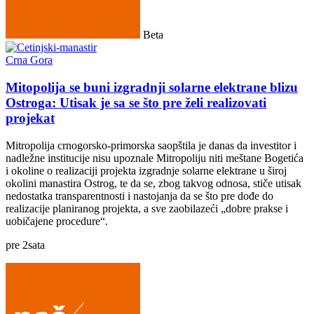
Beta
Crna Gora
Mitopolija se buni izgradnji solarne elektrane blizu
Ostroga: Utisak je sa se što pre želi realizovati
projekat
Mitropolija crnogorsko-primorska saopštila je danas da investitor i
nadležne institucije nisu upoznale Mitropoliju niti meštane Bogetića
i okoline o realizaciji projekta izgradnje solarne elektrane u široj
okolini manastira Ostrog, te da se, zbog takvog odnosa, stiče utisak
nedostatka transparentnosti i nastojanja da se što pre dođe do
realizacije planiranog projekta, a sve zaobilazeći „dobre prakse i
uobičajene procedure“.
pre
2
sata