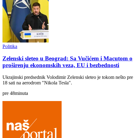
Politika
Zelenski sleteo u Beograd: Sa Vučićem i Macutom o
proširenju ekonomskih veza, EU i bezbednosti
Ukrajinski predsednik Volodimir Zelenski sleteo je tokom nešto pre
18 sati na aerodrom "Nikola Tesla".
pre
48
minuta