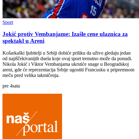
Sport
Jokić protiv Vembanjame: Izašle cene ulaznica za
spektakl u Areni
Košarkaški ljubitelji u Srbiji dobiće priliku da uživo gledaju jedan
od najiščekivanijih duela koje ovaj sport trenutno može da ponudi.
Nikola Jokić i Viktor Vembanjama ukrstiće snage u Beogradskoj
areni, gde će reprezentacija Srbije ugostiti Francusku u pripremnom
meču pred velika takmičenja.
pre
4
sata