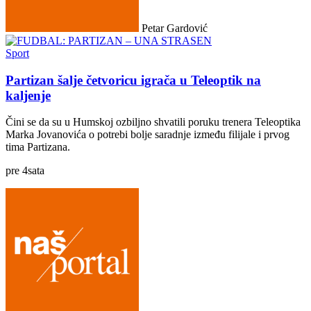
Petar Gardović
Sport
Partizan šalje četvoricu igrača u Teleoptik na
kaljenje
Čini se da su u Humskoj ozbiljno shvatili poruku trenera Teleoptika
Marka Jovanovića o potrebi bolje saradnje između filijale i prvog
tima Partizana.
pre
4
sata