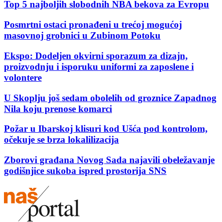
Top 5 najboljih slobodnih NBA bekova za Evropu
Posmrtni ostaci pronađeni u trećoj mogućoj
masovnoj grobnici u Zubinom Potoku
Ekspo: Dodeljen okvirni sporazum za dizajn,
proizvodnju i isporuku uniformi za zaposlene i
volontere
U Skoplju još sedam obolelih od groznice Zapadnog
Nila koju prenose komarci
Požar u Ibarskoj klisuri kod Ušća pod kontrolom,
očekuje se brza lokalilizacija
Zborovi građana Novog Sada najavili obeležavanje
godišnjice sukoba ispred prostorija SNS