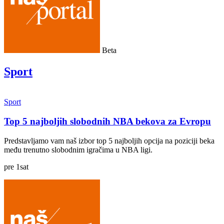
Beta
Sport
Sport
Top 5 najboljih slobodnih NBA bekova za Evropu
Predstavljamo vam naš izbor top 5 najboljih opcija na poziciji beka
među trenutno slobodnim igračima u NBA ligi.
pre
1
sat