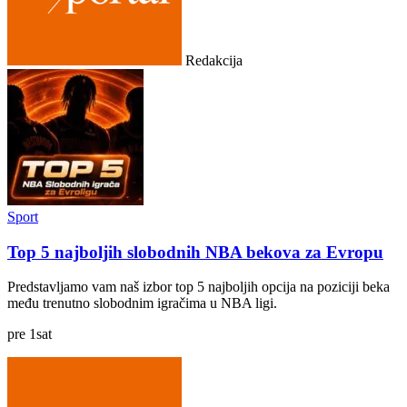
Redakcija
Sport
Top 5 najboljih slobodnih NBA bekova za Evropu
Predstavljamo vam naš izbor top 5 najboljih opcija na poziciji beka
među trenutno slobodnim igračima u NBA ligi.
pre
1
sat