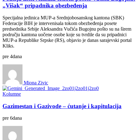
„Višak“ pripadnika obezbeđenja
Specijalna jedinica MUP-a Srednjobosanskog kantona (SBK)
Federacije BIH je intervenisala tokom obezbeđenja posete
predsednika Srbije Aleksandra Vučića Bugojnu pošto su na širem
području kantona uočene osobe koje su tvrdile da su pripadnici
MUP-a Republike Srpske (RS), objavio je danas sarajevski portal
Kliks.
pre
4
dana
Miona Zivic
Kolumne
Gazimestan i Gazivode – ćutanje i kapitulacija
pre
6
dana