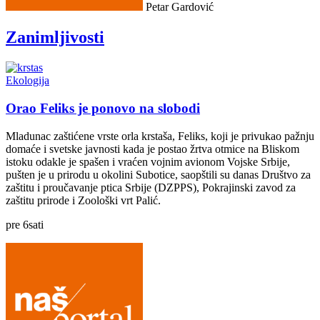
Petar Gardović
Zanimljivosti
Ekologija
Orao Feliks je ponovo na slobodi
Mladunac zaštićene vrste orla krstaša, Feliks, koji je privukao pažnju
domaće i svetske javnosti kada je postao žrtva otmice na Bliskom
istoku odakle je spašen i vraćen vojnim avionom Vojske Srbije,
pušten je u prirodu u okolini Subotice, saopštili su danas Društvo za
zaštitu i proučavanje ptica Srbije (DZPPS), Pokrajinski zavod za
zaštitu prirode i Zoološki vrt Palić.
pre
6
sati