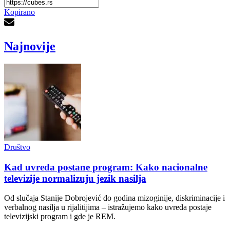
Kopirano
Najnovije
Društvo
Kad uvreda postane program: Kako nacionalne
televizije normalizuju jezik nasilja
Od slučaja Stanije Dobrojević do godina mizoginije, diskriminacije i
verbalnog nasilja u rijalitijima – istražujemo kako uvreda postaje
televizijski program i gde je REM.