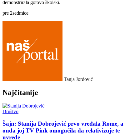
demonstrirala gotovo školski.
pre
2
sedmice
Tanja Jordović
Najčitanije
Društvo
Šajn: Stanija Dobrojević prvo vređala Rome, a
onda joj TV Pink omogućila da relativizuje te
uvrede