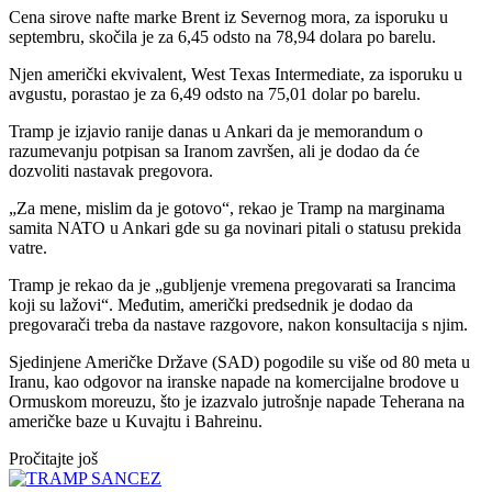
Cena sirove nafte marke Brent iz Severnog mora, za isporuku u
septembru, skočila je za 6,45 odsto na 78,94 dolara po barelu.
Njen američki ekvivalent, West Texas Intermediate, za isporuku u
avgustu, porastao je za 6,49 odsto na 75,01 dolar po barelu.
Tramp je izjavio ranije danas u Ankari da je memorandum o
razumevanju potpisan sa Iranom završen, ali je dodao da će
dozvoliti nastavak pregovora.
„Za mene, mislim da je gotovo“, rekao je Tramp na marginama
samita NATO u Ankari gde su ga novinari pitali o statusu prekida
vatre.
Tramp je rekao da je „gubljenje vremena pregovarati sa Irancima
koji su lažovi“. Međutim, američki predsednik je dodao da
pregovarači treba da nastave razgovore, nakon konsultacija s njim.
Sjedinjene Američke Države (SAD) pogodile su više od 80 meta u
Iranu, kao odgovor na iranske napade na komercijalne brodove u
Ormuskom moreuzu, što je izazvalo jutrošnje napade Teherana na
američke baze u Kuvajtu i Bahreinu.
Pročitajte još