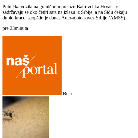
Putnička vozila na graničnom prelazu Batrovci ka Hrvatskoj
zadržavaju se oko četiri sata na izlazu iz Srbije, a na Šidu čekaju
duplo kraće, saopštio je danas Auto-moto savez Srbije (AMSS).
pre
23
minuta
Beta