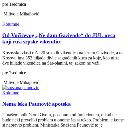
pre
1
sedmica
Milivoje Mihajlović
Kolumne
Od Vučićevog „Ne dam Gazivode“ do JUL-ovca
koji ruši srpske vikendice
Kosovske vlasti ruše 20 srpskih vikendica na jezeru Gazivode, a na
Kosovu ima 352 hiljade divlje sagrađenih kuća za koje, kao ni za
dve hiljade vikendica na Šar-planini, taj zakon ne važi
pre
2
sedmice
Milivoje Mihajlović
Kolumne
Nema leka Paunović apoteka
U našem političkom životu, posebno kod funkcionera, nikad ne
bude neki preveliki problem u onome šta si rekao. Problem je kome
si napravio problem. Ministarka Snežana Paunović to je