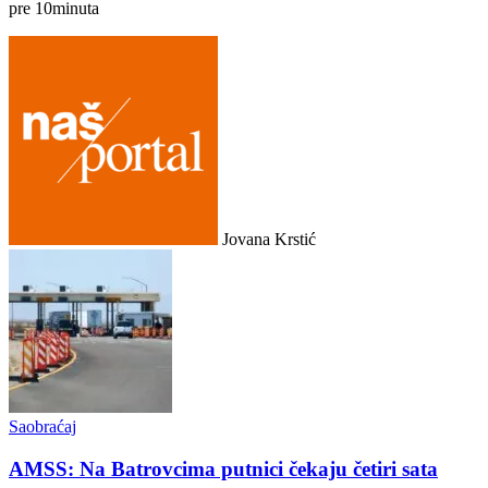
pre
10
minuta
Jovana Krstić
Saobraćaj
AMSS: Na Batrovcima putnici čekaju četiri sata