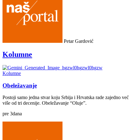
Petar Gardović
Kolumne
Kolumne
Obeležavanje
Postoji samo jedna stvar koju Srbija i Hrvatska rade zajedno već
više od tri decenije. Obeležavanje “Oluje”.
pre
3
dana