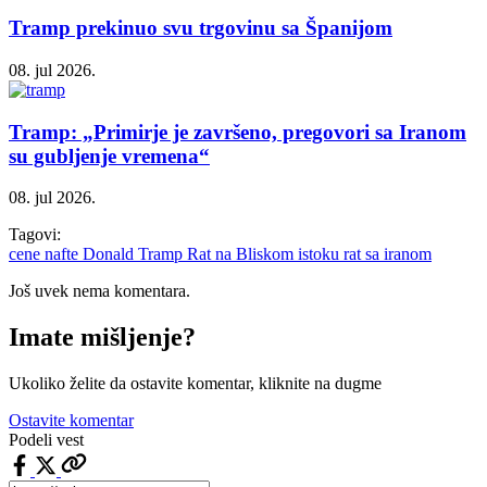
Tramp prekinuo svu trgovinu sa Španijom
08. jul 2026.
Tramp: „Primirje je završeno, pregovori sa Iranom
su gubljenje vremena“
08. jul 2026.
Tagovi:
cene nafte
Donald Tramp
Rat na Bliskom istoku
rat sa iranom
Još uvek nema komentara.
Imate mišljenje?
Ukoliko želite da ostavite komentar, kliknite na dugme
Ostavite komentar
Podeli vest