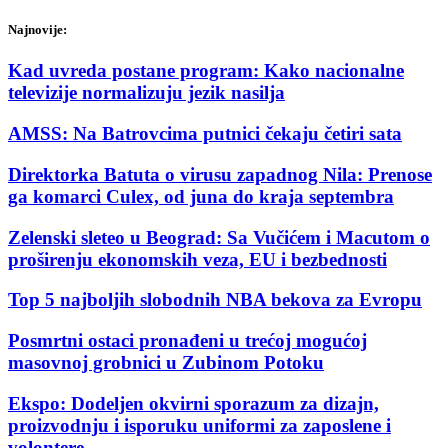
Najnovije:
Kad uvreda postane program: Kako nacionalne
televizije normalizuju jezik nasilja
AMSS: Na Batrovcima putnici čekaju četiri sata
Direktorka Batuta o virusu zapadnog Nila: Prenose
ga komarci Culex, od juna do kraja septembra
Zelenski sleteo u Beograd: Sa Vučićem i Macutom o
proširenju ekonomskih veza, EU i bezbednosti
Top 5 najboljih slobodnih NBA bekova za Evropu
Posmrtni ostaci pronađeni u trećoj mogućoj
masovnoj grobnici u Zubinom Potoku
Ekspo: Dodeljen okvirni sporazum za dizajn,
proizvodnju i isporuku uniformi za zaposlene i
volontere