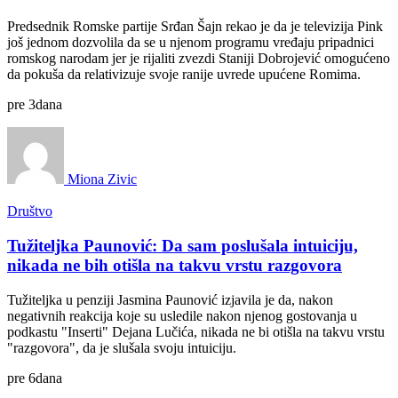
Predsednik Romske partije Srđan Šajn rekao je da je televizija Pink
još jednom dozvolila da se u njenom programu vređaju pripadnici
romskog narodam jer je rijaliti zvezdi Staniji Dobrojević omogućeno
da pokuša da relativizuje svoje ranije uvrede upućene Romima.
pre
3
dana
Miona Zivic
Društvo
Tužiteljka Paunović: Da sam poslušala intuiciju,
nikada ne bih otišla na takvu vrstu razgovora
Tužiteljka u penziji Jasmina Paunović izjavila je da, nakon
negativnih reakcija koje su usledile nakon njenog gostovanja u
podkastu "Inserti" Dejana Lučića, nikada ne bi otišla na takvu vrstu
"razgovora", da je slušala svoju intuiciju.
pre
6
dana