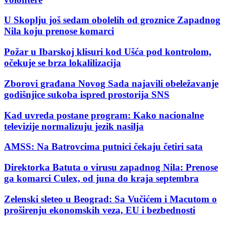
U Skoplju još sedam obolelih od groznice Zapadnog
Nila koju prenose komarci
Požar u Ibarskoj klisuri kod Ušća pod kontrolom,
očekuje se brza lokalilizacija
Zborovi građana Novog Sada najavili obeležavanje
godišnjice sukoba ispred prostorija SNS
Kad uvreda postane program: Kako nacionalne
televizije normalizuju jezik nasilja
AMSS: Na Batrovcima putnici čekaju četiri sata
Direktorka Batuta o virusu zapadnog Nila: Prenose
ga komarci Culex, od juna do kraja septembra
Zelenski sleteo u Beograd: Sa Vučićem i Macutom o
proširenju ekonomskih veza, EU i bezbednosti