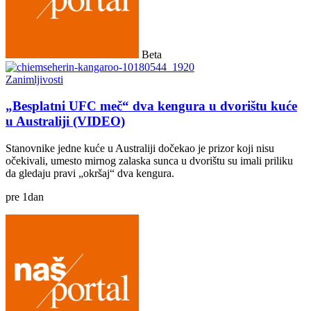
Beta
Zanimljivosti
„Besplatni UFC meč“ dva kengura u dvorištu kuće
u Australiji (VIDEO)
Stanovnike jedne kuće u Australiji dočekao je prizor koji nisu
očekivali, umesto mirnog zalaska sunca u dvorištu su imali priliku
da gledaju pravi „okršaj“ dva kengura.
pre
1
dan