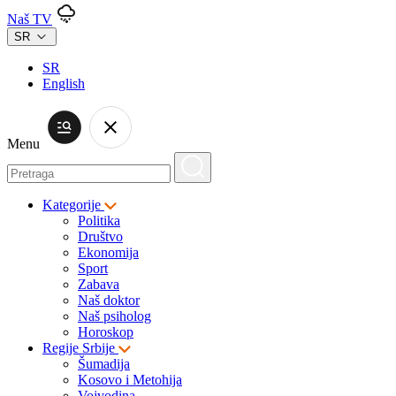
Naš TV
SR
SR
English
Menu
Kategorije
Politika
Društvo
Ekonomija
Sport
Zabava
Naš doktor
Naš psiholog
Horoskop
Regije Srbije
Šumadija
Kosovo i Metohija
Vojvodina