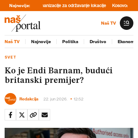
 nabavku mehanizacije za održavanje lokacije
Najnovije:
Kosovo: Skupština nas
Naš TV
Naš TV
Najnovije
Politika
Društvo
Ekonomij
SVET
Ko je Endi Barnam, budući
britanski premijer?
Redakcija
22. jun 2026.
12:52