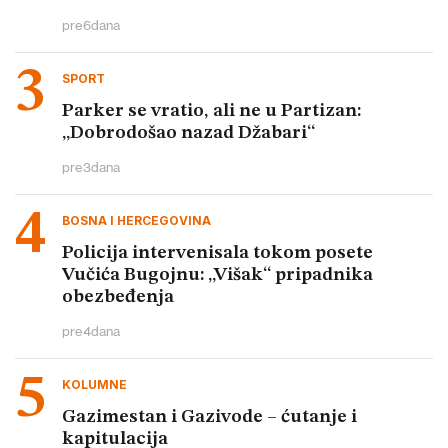
pre
6
dana
SPORT
Parker se vratio, ali ne u Partizan:
„Dobrodošao nazad Džabari“
pre
3
dana
BOSNA I HERCEGOVINA
Policija intervenisala tokom posete
Vučića Bugojnu: „Višak“ pripadnika
obezbeđenja
pre
4
dana
KOLUMNE
Gazimestan i Gazivode – ćutanje i
kapitulacija