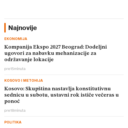
Najnovije
EKONOMIJA
Kompanija Ekspo 2027 Beograd: Dodeljni
ugovori za nabavku mehanizacije za
održavanje lokacije
pre
15
minuta
KOSOVO I METOHIJA
Kosovo: Skupština nastavlja konstitutivnu
sednicu u subotu, ustavni rok ističe večeras u
ponoć
pre
18
minuta
POLITIKA