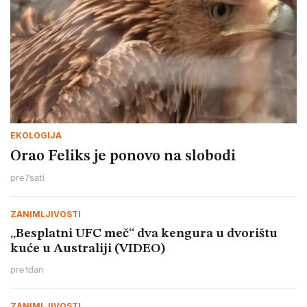
EKOLOGIJA
Orao Feliks je ponovo na slobodi
pre
7
sati
ZANIMLJIVOSTI
„Besplatni UFC meč“ dva kengura u dvorištu
kuće u Australiji (VIDEO)
pre
1
dan
ZANIMLJIVOSTI