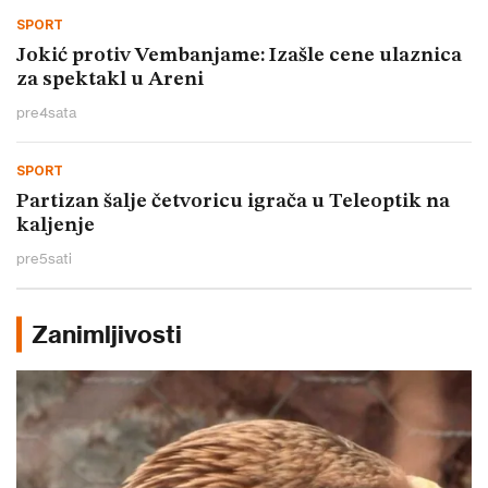
SPORT
Jokić protiv Vembanjame: Izašle cene ulaznica
za spektakl u Areni
pre
4
sata
SPORT
Partizan šalje četvoricu igrača u Teleoptik na
kaljenje
pre
5
sati
Zanimljivosti