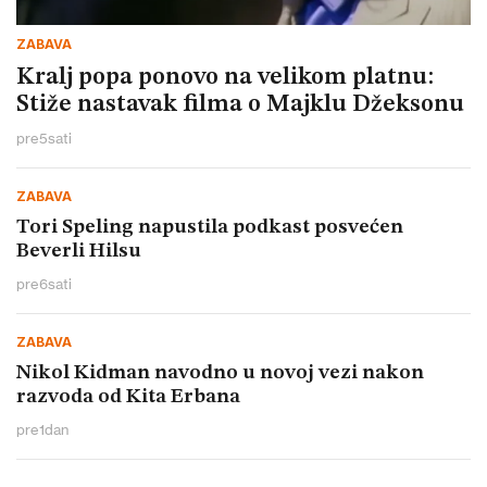
ZABAVA
Kralj popa ponovo na velikom platnu:
Stiže nastavak filma o Majklu Džeksonu
pre
5
sati
ZABAVA
Tori Speling napustila podkast posvećen
Beverli Hilsu
pre
6
sati
ZABAVA
Nikol Kidman navodno u novoj vezi nakon
razvoda od Kita Erbana
pre
1
dan