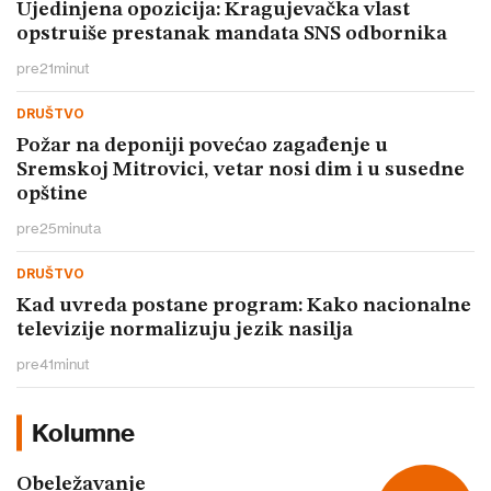
Ujedinjena opozicija: Kragujevačka vlast
opstruiše prestanak mandata SNS odbornika
pre
21
minut
DRUŠTVO
Požar na deponiji povećao zagađenje u
Sremskoj Mitrovici, vetar nosi dim i u susedne
opštine
pre
25
minuta
DRUŠTVO
Kad uvreda postane program: Kako nacionalne
televizije normalizuju jezik nasilja
pre
41
minut
Kolumne
Obeležavanje