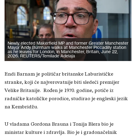
Newly elected Makerfield MP and former Greater Manchester
Mayor Andy Burnham walks at Manchester Piccadilly station
as he leaves for London, in Manchester, Britain, June 22,
2026. REUTERS/Temilade Adelaja
Endi Barnam je političar britanske Laburističke
stranke, koji će najverovatnije biti sledeći premijer
Velike Britanije.
Rođen je 1970. godine, potiče iz
radničke katoličke porodice, studirao je engleski jezik
na Kembridžu.
U vladama Gordona Brauna i Tonija Blera bio je
ministar kulture i zdravlja. Bio je i gradonačelnik