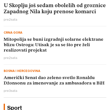
U Skoplju još sedam obolelih od groznice
Zapadnog Nila koju prenose komarci
pre
2
sata
CRNA GORA
Mitopolija se buni izgradnji solarne elektrane
blizu Ostroga: Utisak je sa se što pre želi
realizovati projekat
pre
2
sata
BOSNA I HERCEGOVINA
Američki Senat dao zeleno svetlo Ronaldu
Džonsonu za imenovanje za ambasadora u BiH
pre
3
sata
Sport