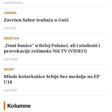
pre
14
minuta
ZABAVA
Završen Sabor trubača u Guči
pre
7
sati
DRUŠTVO
„Dani banice“ u Beloj Palanci, ali i studenti i
provokacije režimske Niš TV (VIDEO)
pre
10
sati
SPORT
Mlade košarkašice Srbije bez medalje na EP
U18
pre
11
sati
Kolumne