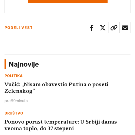
PODELI VEST
Najnovije
POLITIKA
Vučić: „Nisam obavestio Putina o poseti
Zelenskog“
pre
59
minuta
DRUŠTVO
Ponovo porast temperature: U Srbiji danas
veoma toplo, do 37 stepeni