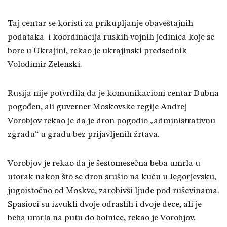
Taj centar se koristi za prikupljanje obaveštajnih
podataka
i koordinacija ruskih vojnih jedinica koje se
bore u Ukrajini, rekao je ukrajinski predsednik
Volodimir Zelenski.
Rusija nije potvrdila da je komunikacioni centar Dubna
pogođen, ali guverner Moskovske regije Andrej
Vorobjov rekao je da je dron pogodio „administrativnu
zgradu“ u gradu bez prijavljenih žrtava.
Vorobjov je rekao da je šestomesečna beba umrla u
utorak nakon što se dron srušio na kuću u Jegorjevsku,
jugoistočno od Moskve, zarobivši ljude pod ruševinama.
Spasioci su izvukli dvoje odraslih i dvoje dece, ali je
beba umrla na putu do bolnice, rekao je Vorobjov.