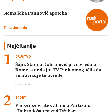
Nema leka Paunović apoteka
Tanja Jordović
Najčitanije
DRUŠTVO
Šajn: Stanija Dobrojević prvo vređala
Rome, a onda joj TV Pink omogućila da
relativizuje te uvrede
pre
6
dana
SPORT
Parker se vratio, ali ne u Partizan:
„Dobrodošao nazad Džabari“