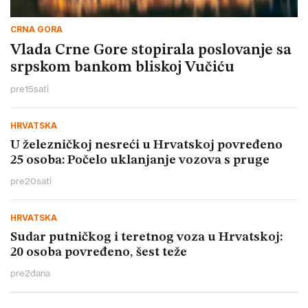
CRNA GORA
Vlada Crne Gore stopirala poslovanje sa
srpskom bankom bliskoj Vučiću
pre
15
sati
HRVATSKA
U železničkoj nesreći u Hrvatskoj povređeno
25 osoba: Počelo uklanjanje vozova s pruge
pre
20
sati
HRVATSKA
Sudar putničkog i teretnog voza u Hrvatskoj:
20 osoba povređeno, šest teže
pre
2
dana