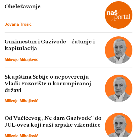
Obeležavanje
Jovana Trošić
Gazimestan i Gazivode – ćutanje i
kapitulacija
Milivoje Mihajlović
Skupština Srbije o nepoverenju
Vladi: Pozorište u korumpiranoj
državi
Milivoje Mihajlović
Od Vučićevog „Ne dam Gazivode“ do
JUL-ovca koji ruši srpske vikendice
Milivoje Mihajlović