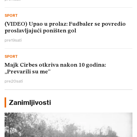
SPORT
(VIDEO) Upao u prolaz: Fudbaler se povredio
proslavljajući poništen gol
pre
19
sati
SPORT
Majk Cirbes otkriva nakon 10 godina:
„Prevarili su me“
pre
20
sati
Zanimljivosti