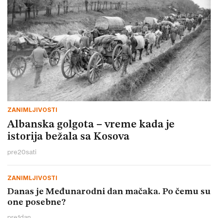
ZANIMLJIVOSTI
Albanska golgota – vreme kada je
istorija bežala sa Kosova
pre
20
sati
ZANIMLJIVOSTI
Danas je Međunarodni dan mačaka. Po čemu su
one posebne?
pre
1
dan