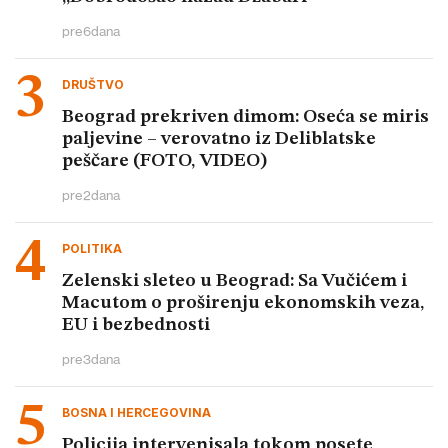
pre
6
dana
DRUŠTVO
Beograd prekriven dimom: Oseća se miris
paljevine – verovatno iz Deliblatske
peščare (FOTO, VIDEO)
pre
2
dana
POLITIKA
Zelenski sleteo u Beograd: Sa Vučićem i
Macutom o proširenju ekonomskih veza,
EU i bezbednosti
pre
3
dana
BOSNA I HERCEGOVINA
Policija intervenisala tokom posete