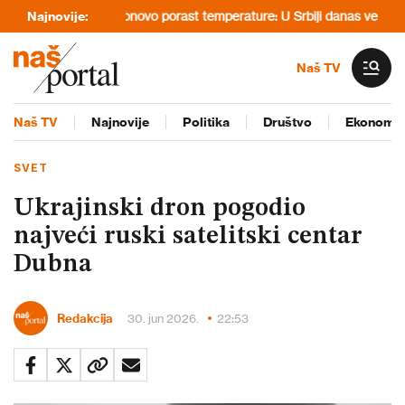
i Zelenskog“
Najnovije:
Ponovo porast temperature: U Srbiji danas veoma toplo
Naš TV
Naš TV
Najnovije
Politika
Društvo
Ekonomij
SVET
Ukrajinski dron pogodio
najveći ruski satelitski centar
Dubna
Redakcija
30. jun 2026.
22:53