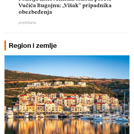
Vučića Bugojnu: „Višak“ pripadnika
obezbeđenja
pre
6
dana
Region i zemlje