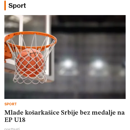
Sport
SPORT
Mlade košarkašice Srbije bez medalje na
EP U18
pre
11
sati