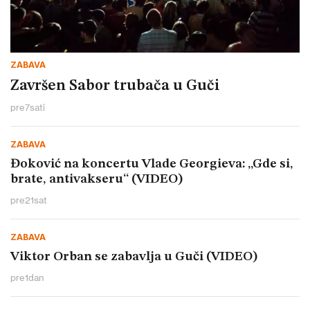
ZABAVA
Završen Sabor trubača u Guči
pre
7
sati
ZABAVA
Đoković na koncertu Vlade Georgieva: „Gde si,
brate, antivakseru“ (VIDEO)
pre
21
sat
ZABAVA
Viktor Orban se zabavlja u Guči (VIDEO)
pre
1
dan