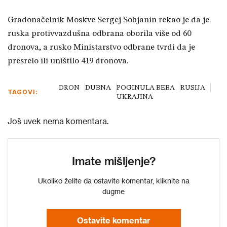
Gradonačelnik Moskve Sergej Sobjanin rekao je da je
ruska protivvazdušna odbrana oborila više od 60
dronova, a rusko Ministarstvo odbrane tvrdi da je
presrelo ili uništilo 419 dronova.
DRON
DUBNA
POGINULA BEBA
RUSIJA
TAGOVI:
UKRAJINA
Još uvek nema komentara.
Imate mišljenje?
Ukoliko želite da ostavite komentar, kliknite na
dugme
Ostavite komentar