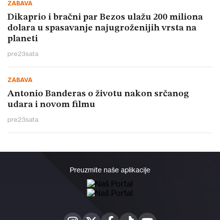
ZABAVA
Dikaprio i bračni par Bezos ulažu 200 miliona
dolara u spasavanje najugroženijih vrsta na
planeti
pre
23
sata
ZABAVA
Antonio Banderas o životu nakon srčanog
udara i novom filmu
pre
23
sata
Preuzmite naše aplikacije