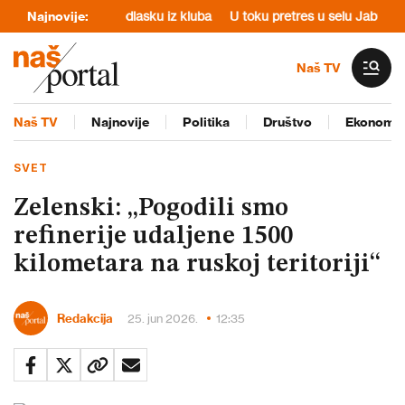
i iznenadnom odlasku iz kluba
Najnovije:
U toku pretres u selu Jabuka kod Zub
Naš TV
Naš TV
Najnovije
Politika
Društvo
Ekonomij
SVET
Zelenski: „Pogodili smo
refinerije udaljene 1500
kilometara na ruskoj teritoriji“
Redakcija
25. jun 2026.
12:35