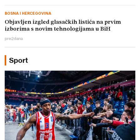
BOSNA I HERCEGOVINA
Objavljen izgled glasačkih listića na prvim
izborima s novim tehnologijama u BiH
pre
2
dana
Sport