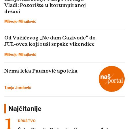
Vladi: Pozorište u korumpiranoj
državi
Milivoje Mihajlović
Od Vučićevog „Ne dam Gazivode“ do
JUL-ovca koji ruši srpske vikendice
Milivoje Mihajlović
Nema leka Paunović apoteka
Tanja Jordović
Najčitanije
DRUŠTVO