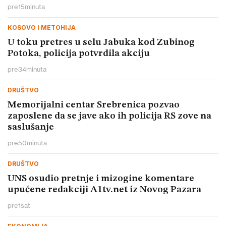
pre
15
minuta
KOSOVO I METOHIJA
U toku pretres u selu Jabuka kod Zubinog
Potoka, policija potvrdila akciju
pre
34
minuta
DRUŠTVO
Memorijalni centar Srebrenica pozvao
zaposlene da se jave ako ih policija RS zove na
saslušanje
pre
50
minuta
DRUŠTVO
UNS osudio pretnje i mizogine komentare
upućene redakciji A1tv.net iz Novog Pazara
pre
1
sat