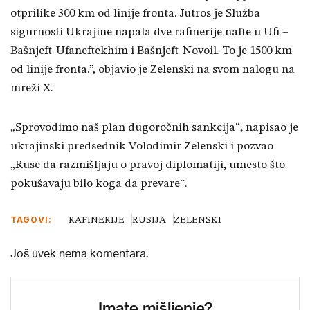
otprilike 300 km od linije fronta. Jutros je Služba
sigurnosti Ukrajine napala dve rafinerije nafte u Ufi –
Bašnjeft-Ufaneftekhim i Bašnjeft-Novoil. To je 1500 km
od linije fronta.”, objavio je Zelenski na svom nalogu na
mreži X.
„Sprovodimo naš plan dugoročnih sankcija“, napisao je
ukrajinski predsednik Volodimir Zelenski i pozvao
„Ruse da razmišljaju o pravoj diplomatiji, umesto što
pokušavaju bilo koga da prevare“.
TAGOVI:
RAFINERIJE
RUSIJA
ZELENSKI
Još uvek nema komentara.
Imate mišljenje?