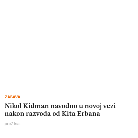
ZABAVA
Nikol Kidman navodno u novoj vezi
nakon razvoda od Kita Erbana
pre
21
sat