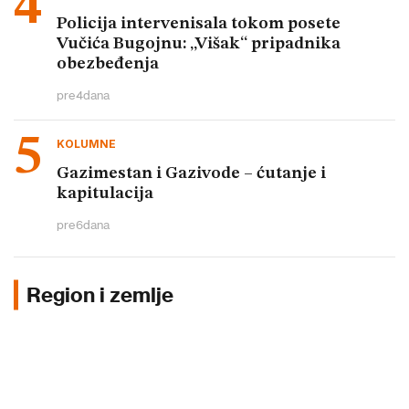
Policija intervenisala tokom posete
Vučića Bugojnu: „Višak“ pripadnika
obezbeđenja
pre
4
dana
KOLUMNE
Gazimestan i Gazivode – ćutanje i
kapitulacija
pre
6
dana
Region i zemlje