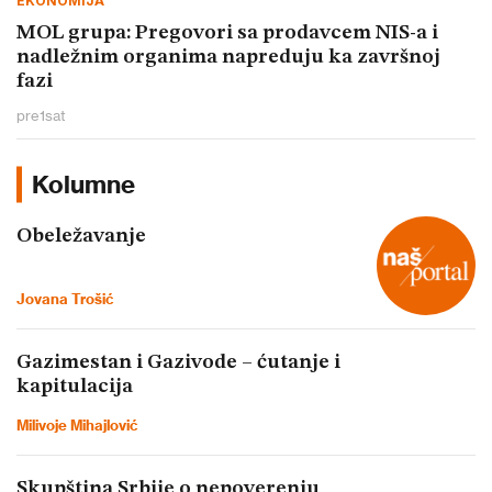
EKONOMIJA
MOL grupa: Pregovori sa prodavcem NIS-a i
nadležnim organima napreduju ka završnoj
fazi
pre
1
sat
Kolumne
Obeležavanje
Jovana Trošić
Gazimestan i Gazivode – ćutanje i
kapitulacija
Milivoje Mihajlović
Skupština Srbije o nepoverenju