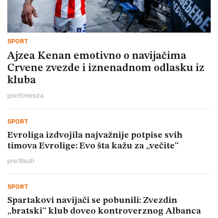
SPORT
Ajzea Kenan emotivno o navijačima
Crvene zvezde i iznenadnom odlasku iz
kluba
pre
15
minuta
SPORT
Evroliga izdvojila najvažnije potpise svih
timova Evrolige: Evo šta kažu za „večite“
pre
18
sati
SPORT
Spartakovi navijači se pobunili: Zvezdin
„bratski“ klub doveo kontroverznog Albanca