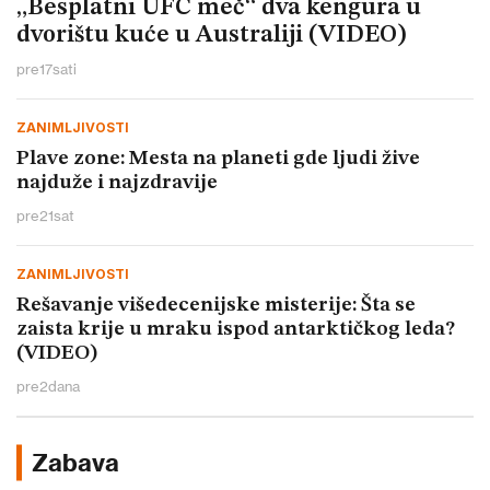
„Besplatni UFC meč“ dva kengura u
dvorištu kuće u Australiji (VIDEO)
pre
17
sati
ZANIMLJIVOSTI
Plave zone: Mesta na planeti gde ljudi žive
najduže i najzdravije
pre
21
sat
ZANIMLJIVOSTI
Rešavanje višedecenijske misterije: Šta se
zaista krije u mraku ispod antarktičkog leda?
(VIDEO)
pre
2
dana
Zabava