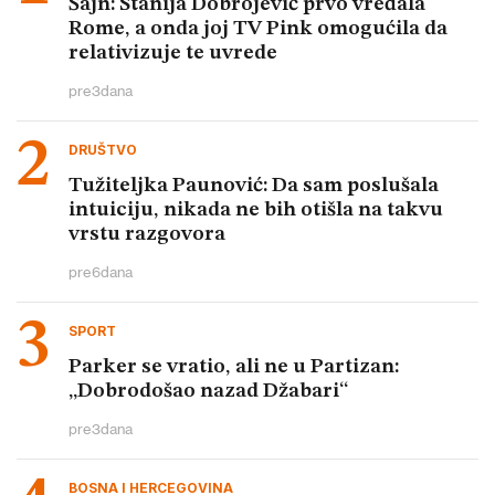
Šajn: Stanija Dobrojević prvo vređala
Rome, a onda joj TV Pink omogućila da
relativizuje te uvrede
pre
3
dana
DRUŠTVO
Tužiteljka Paunović: Da sam poslušala
intuiciju, nikada ne bih otišla na takvu
vrstu razgovora
pre
6
dana
SPORT
Parker se vratio, ali ne u Partizan:
„Dobrodošao nazad Džabari“
pre
3
dana
BOSNA I HERCEGOVINA