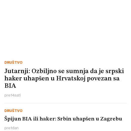
DRUŠTVO
Jutarnji: Ozbiljno se sumnja da je srpski
haker uhapšen u Hrvatskoj povezan sa
BIA
pre
14
sati
DRUŠTVO
Špijun BIA ili haker: Srbin uhapšen u Zagrebu
pre
1
dan