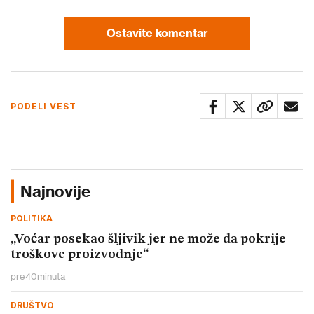
Ostavite komentar
PODELI VEST
Najnovije
POLITIKA
„Voćar posekao šljivik jer ne može da pokrije
troškove proizvodnje“
pre
40
minuta
DRUŠTVO