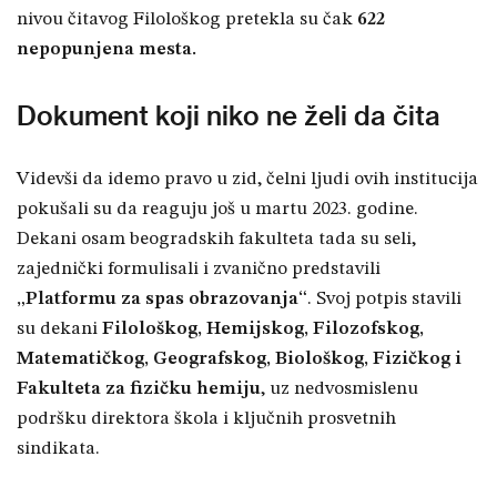
nivou čitavog Filološkog pretekla su čak
622
nepopunjena mesta.
Dokument koji niko ne želi da čita
Videvši da idemo pravo u zid, čelni ljudi ovih institucija
pokušali su da reaguju još u martu 2023. godine.
Dekani osam beogradskih fakulteta tada
su seli,
zajednički formulisali i zvanično predstavili
„Platformu za spas obrazovanja“
. Svoj potpis stavili
su dekani
Filološkog, Hemijskog, Filozofskog,
Matematičkog, Geografskog, Biološkog, Fizičko
g i
Fakulteta za fizičku hemiju
, uz nedvosmislenu
podršku direktora škola i ključnih prosvetnih
sindikata.