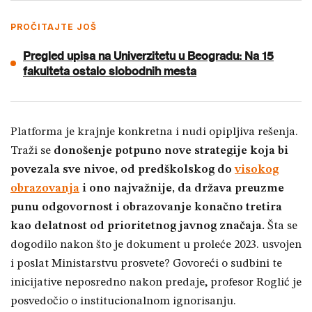
PROČITAJTE JOŠ
Pregled upisa na Univerzitetu u Beogradu: Na 15
fakulteta ostalo slobodnih mesta
Platforma je krajn
je konkretna i nudi opipljiva rešenja.
Traži se
donošenje potpuno nove strategije koja bi
povezala sve nivoe, od predškolskog do
visokog
obrazovanja
i ono najvažnije, da država preuzme
punu odgovornost i obrazovanje konačno tretira
kao delatnost od prioritetnog javnog značaja.
Šta se
dogodilo nakon što je dokument u proleće 2023. usvojen
i poslat Ministarstvu prosvete? Govoreći o sudbini te
inicijative neposredno nakon predaje, profesor Roglić je
posvedočio o institucionalnom ignorisanju.