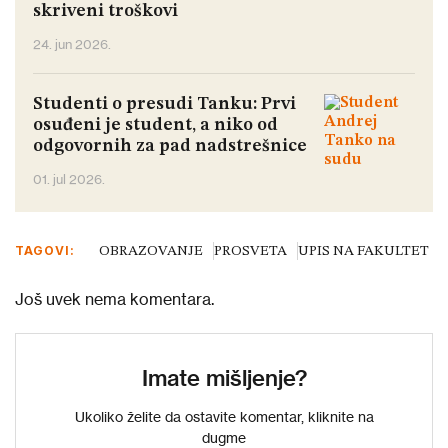
skriveni troškovi
24. jun 2026.
Studenti o presudi Tanku: Prvi
osuđeni je student, a niko od
odgovornih za pad nadstrešnice
01. jul 2026.
TAGOVI:
OBRAZOVANJE
PROSVETA
UPIS NA FAKULTET
Još uvek nema komentara.
Imate mišljenje?
Ukoliko želite da ostavite komentar, kliknite na
dugme