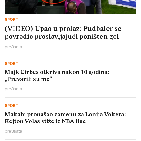
SPORT
(VIDEO) Upao u prolaz: Fudbaler se
povredio proslavljajući poništen gol
pre
3
sata
SPORT
Majk Cirbes otkriva nakon 10 godina:
„Prevarili su me“
pre
3
sata
SPORT
Makabi pronašao zamenu za Lonija Vokera:
Kejton Volas stiže iz NBA lige
pre
3
sata