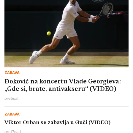
ZABAVA
Đoković na koncertu Vlade Georgieva:
„Gde si, brate, antivakseru“ (VIDEO)
pre
5
sati
ZABAVA
Viktor Orban se zabavlja u Guči (VIDEO)
pre
17
sati