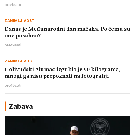
pre
4
sata
ZANIMLJIVOSTI
Danas je Međunarodni dan mačaka. Po čemu su
one posebne?
pre
19
sati
ZANIMLJIVOSTI
Holivudski glumac izgubio je 90 kilograma,
mnogi ga nisu prepoznali na fotografiji
pre
19
sati
Zabava