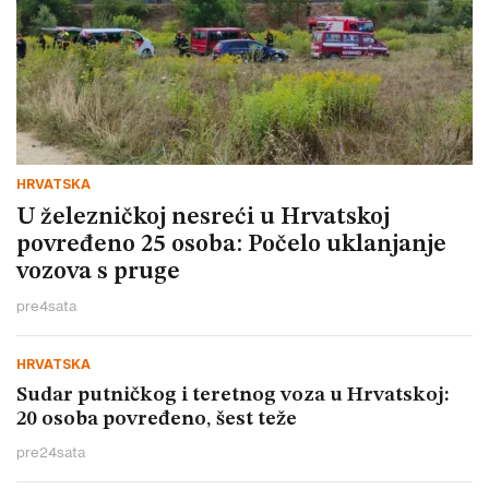
HRVATSKA
U železničkoj nesreći u Hrvatskoj
povređeno 25 osoba: Počelo uklanjanje
vozova s pruge
pre
4
sata
HRVATSKA
Sudar putničkog i teretnog voza u Hrvatskoj:
20 osoba povređeno, šest teže
pre
24
sata