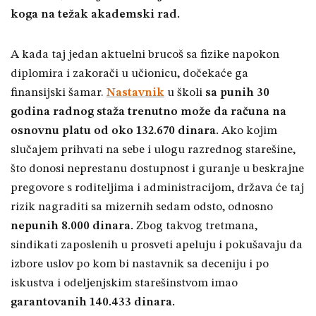
koga na težak akademski rad
.
A kada taj jedan aktuelni brucoš sa fizike napokon
diplomira i zakorači u učionicu, dočekaće ga
finansijski šamar.
Nastavnik
u školi
sa punih 30
godina radnog staža trenutno može da računa na
osnovnu platu od oko 132.670 dinara
.
Ako kojim
slučajem prihvati na sebe i ulogu razrednog starešine,
što donosi neprestanu dostupnost i guranje u beskrajne
pregovore s roditeljima i administracijom, država će taj
rizik nagraditi sa mizernih sedam odsto, odnosno
nepunih 8.000 dinara
.
Zbog takvog tretmana,
sindikati zaposlenih u prosveti apeluju i pokušavaju da
izbore uslov po kom bi nastavnik sa deceniju i po
iskustva i odeljenjskim starešinstvom imao
garantovanih 140.433 dinara
.