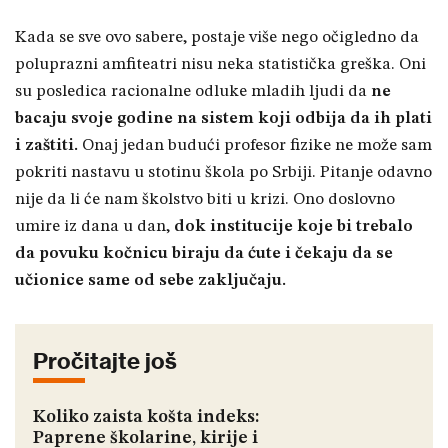
Kada se sve ovo sabere, postaje više nego očigledno da
poluprazni amfiteatri nisu neka statistička greška. Oni
su posledica racionalne odluke mladih ljudi da
ne
bacaju svoje godine na sistem koji odbija da ih plati
i zaštiti.
Onaj jedan budući profesor fizike ne može sam
pokriti nastavu u stotinu škola po Srbiji. Pitanje odavno
nije da li će nam školstvo biti u krizi. Ono doslovno
umire iz dana u dan,
dok institucije koje bi trebalo
da povuku kočnicu biraju da ćute i čekaju da se
učionice same od sebe zaključaju.
Pročitajte još
Koliko zaista košta indeks:
Paprene školarine, kirije i