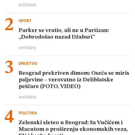
pre
5
dana
SPORT
Parker se vratio, ali ne u Partizan:
„Dobrodošao nazad Džabari“
pre
5
dana
DRUŠTVO
Beograd prekriven dimom: Oseća se miris
paljevine – verovatno iz Deliblatske
peščare (FOTO, VIDEO)
pre
2
dana
POLITIKA
Zelenski sleteo u Beograd: Sa Vučićem i
Macutom o proširenju ekonomskih veza,