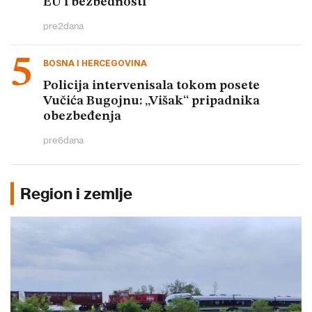
EU i bezbednosti
pre
2
dana
BOSNA I HERCEGOVINA
Policija intervenisala tokom posete
Vučića Bugojnu: „Višak“ pripadnika
obezbeđenja
pre
6
dana
Region i zemlje