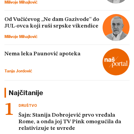
Milivoje Mihajlović
Od Vučićevog „Ne dam Gazivode“ do
JUL-ovca koji ruši srpske vikendice
Milivoje Mihajlović
Nema leka Paunović apoteka
Tanja Jordović
Najčitanije
DRUŠTVO
Šajn: Stanija Dobrojević prvo vređala
Rome, a onda joj TV Pink omogućila da
relativizuje te uvrede