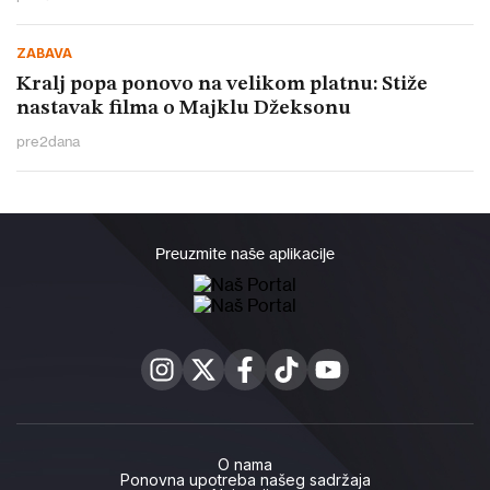
ZABAVA
Kralj popa ponovo na velikom platnu: Stiže
nastavak filma o Majklu Džeksonu
pre
2
dana
Preuzmite naše aplikacije
O nama
Ponovna upotreba našeg sadržaja