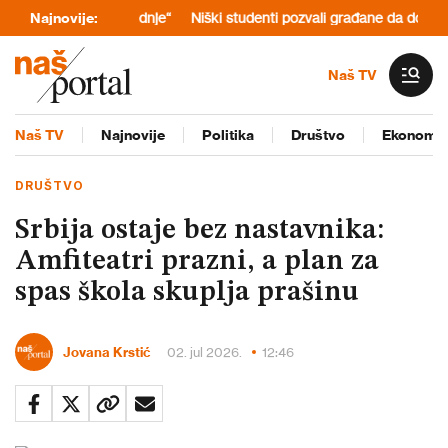
oškove proizvodnje“
Najnovije:
Niški studenti pozvali građane da doniraju pomo
Naš TV
Naš TV
Najnovije
Politika
Društvo
Ekonomij
DRUŠTVO
Srbija ostaje bez nastavnika:
Amfiteatri prazni, a plan za
spas škola skuplja prašinu
Jovana Krstić
02. jul 2026.
12:46