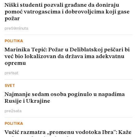
Niški studenti pozvali građane da doniraju
pomoć vatrogascima i dobrovoljcima koji gase
požar
pre
59
minuta
POLITIKA
Marinika Tepić: Požar u Deliblatskoj peščari bi
već bio lokalizovan da država ima adekvatnu
opremu
pre
1
sat
SVET
Najmanje sedam osoba poginulo u napadima
Rusije i Ukrajine
pre
2
sata
POLITIKA
Vučić razmatra „promenu vodotoka Ibra“: Kaže