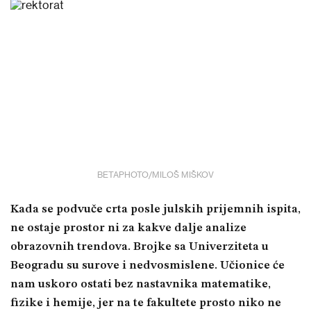
BETAPHOTO/MILOŠ MIŠKOV
Kada se podvuče crta posle julskih prijemnih ispita,
ne ostaje prostor ni za kakve dalje analize
obrazovnih trendova. Brojke sa Univerziteta u
Beogradu su surove i nedvosmislene. Učionice će
nam uskoro ostati bez nastavnika matematike,
fizike i hemije, jer na te fakultete prosto niko ne