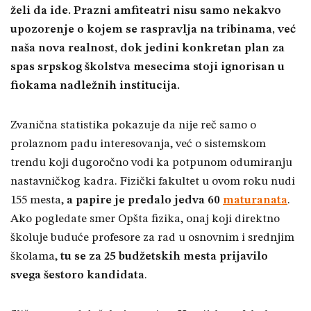
želi da ide. Prazni amfiteatri nisu samo nekakvo
upozorenje o kojem se raspravlja na tribinama, već
naša nova realnost, dok jedini konkretan plan za
spas srpskog školstva mesecima stoji ignorisan u
fiokama nadležnih institucija.
Zvanična statistika pokazuje da nije reč samo o
prolaznom padu interesovanja, već o sistemskom
trendu koji dugoročno vodi ka potpunom odumiranju
nastavničkog kadra. Fizički fakultet u ovom roku nudi
155 mesta,
a papire je predalo jedva 60
maturanata
.
Ako pogledate smer Opšta fizika, onaj koji direktno
školuje buduće profesore za rad u osnovnim i srednjim
školama,
tu se za 25 budžetskih mesta prijavilo
svega šestoro kandidata
.