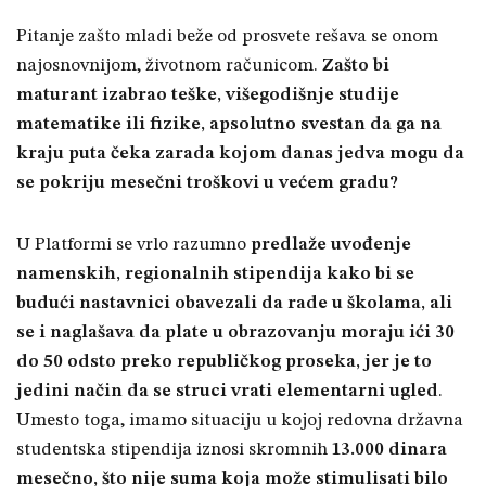
Pitanje zašto mladi beže od prosvete rešava se onom
najosnovnijom, životnom računicom.
Zašto bi
maturant izabrao teške, višegodišnje studije
matematike ili fizike, apsolutno svestan da ga na
kraju puta čeka zarada kojom danas jedva mogu da
se pokriju mesečni troškovi u većem gradu?
U Platformi se vrlo razumno
predlaže uvođenje
namenskih, regionalnih stipendija kako bi se
budući nastavnici obavezali da rade u školama, ali
se i naglašava da plate u obrazovanju moraju ići 30
do 50 odsto preko republičkog proseka, jer je to
jedini način da se struci vrati elementarni ugled
.
Umesto toga, imamo situaciju u kojoj redovna državna
studentska stipendija iznosi skromnih
13.000 dinara
mesečno, što nije suma koja može stimulisati bilo