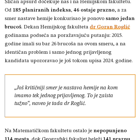
Sličan apsurd dočekuje nas i na Hemijskom fakultetu.
Od
185 planiranih indeksa, 46 ostaje prazno
, a za
smer nastave hemije konkurisao je ponovo
samo jedan
brucoš
. Dekan Hemijskog fakulteta
dr Goran Roglić
godinama podseća na poražavajuću putanju: 2015.
godine imali su bar 26 brucoša na ovom smeru, a na
identičan problem i samo jednog prijavljenog
kandidata upozoravao je još tokom upisa 2024. godine.
„Još kritičniji smer je nastava hemije na kom
imamo tek jednog prijavljenog. To je zaista
tužno“, naveo je tada dr Roglić.
Na Matematičkom fakultetu ostalo je
nepopunjeno
114 mesta
, dok Geografski fakultet beleži
141 praznu