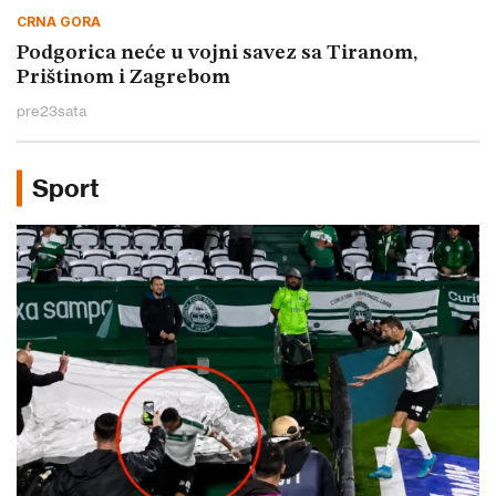
CRNA GORA
Podgorica neće u vojni savez sa Tiranom,
Prištinom i Zagrebom
pre
23
sata
Sport