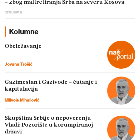
– zbog maltretiranja Srba na severu Kosova
pre
3
sata
Kolumne
Obeležavanje
Jovana Trošić
Gazimestan i Gazivode – ćutanje i
kapitulacija
Milivoje Mihajlović
Skupština Srbije o nepoverenju
Vladi: Pozorište u korumpiranoj
državi