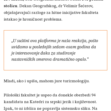
stolicu
. Dekan Geografskog, dr Velimir Šećerov,
objašnjavajući razloge za hitne inicijative fakulteta
istakao je hroničnost problema.
„U suštini ova platforma je naša reakcija, pošto
uviđamo u poslednjih sedam-osam godina da
je interesovanje đaka za studiranje
nastavničkih smerova dramatično opalo.“
Mladi, ako i upišu, mahom jure turizmologiju.
Filološki fakultet je uspeo da donekle obezbedi 94
kandidata na Katedri za srpski jezik i književnost.
Ipak, to ni izbliza ne popravlja sistemsku sliku. Na