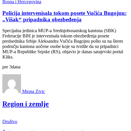
Bosna i Hercegovina
Policija intervenisala tokom posete Vučića Bugojnu:
„Višak“ pripadnika obezbeđenja
Specijalna jedinica MUP-a Srednjobosanskog kantona (SBK)
Federacije BIH je intervenisala tokom obezbeđenja posete
predsednika Srbije Aleksandra Vučića Bugojnu pošto su na širem
području kantona uočene osobe koje su tvrdile da su pripadnici
MUP-a Republike Srpske (RS), objavio je danas sarajevski portal
Kliks.
pre
3
dana
Miona Zivic
Region i zemlje
Društvo