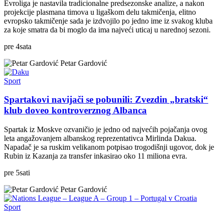
Evroliga je nastavila tradicionalne predsezonske analize, a nakon
projekcije plasmana timova u ligaškom delu takmičenja, elitno
evropsko takmičenje sada je izdvojilo po jedno ime iz svakog kluba
za koje smatra da bi moglo da ima najveći uticaj u narednoj sezoni.
pre
4
sata
Petar Gardović
Sport
Spartakovi navijači se pobunili: Zvezdin „bratski“
klub doveo kontroverznog Albanca
Spartak iz Moskve ozvaničio je jedno od najvećih pojačanja ovog
leta angažovanjem albanskog reprezentativca Mirlinda Dakua.
Napadač je sa ruskim velikanom potpisao trogodišnji ugovor, dok je
Rubin iz Kazanja za transfer inkasirao oko 11 miliona evra.
pre
5
sati
Petar Gardović
Sport