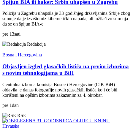
Špijun BIA ili haker: Srbin uhapšen u Zagrebu
Policija u Zagrebu uhapsila je 33-godišnjeg državljanina Srbije zbog
sumnje da je izvršio niz kibernetičkih napada, ali tužilaštvo sum nja
da se on špijun BIA-e
pre
13
sati
Redakcija
Bosna i Hercegovina
Objavljen izgled glasačkih listića na prvim izborima
s novim tehnologijama u BiH
Centralna izborna komisija Bosne i Hercegovine (CIK BiH)
objavila je danas fotografije novih glasačkih listića koji će biti
korišteni na opštim izborima zakazanim za 4. oktobar.
pre
1
dan
RSE
Hrvatska