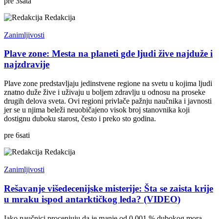
pre
3
sata
Redakcija
Zanimljivosti
Plave zone: Mesta na planeti gde ljudi žive najduže i
najzdravije
Plave zone predstavljaju jedinstvene regione na svetu u kojima ljudi
znatno duže žive i uživaju u boljem zdravlju u odnosu na proseke
drugih delova sveta. Ovi regioni privlače pažnju naučnika i javnosti
jer se u njima beleži neuobičajeno visok broj stanovnika koji
dostignu duboku starost, često i preko sto godina.
pre
6
sati
Redakcija
Zanimljivosti
Rešavanje višedecenijske misterije: Šta se zaista krije
u mraku ispod antarktičkog leda? (VIDEO)
Iako naučnici procenjuju da je manje od 0,001 % dubokog mora