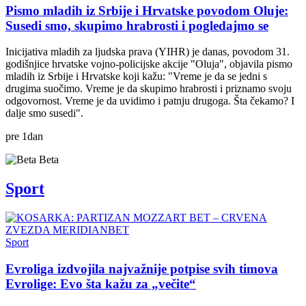
Pismo mladih iz Srbije i Hrvatske povodom Oluje:
Susedi smo, skupimo hrabrosti i pogledajmo se
Inicijativa mladih za ljudska prava (YIHR) je danas, povodom 31.
godišnjice hrvatske vojno-policijske akcije "Oluja", objavila pismo
mladih iz Srbije i Hrvatske koji kažu: "Vreme je da se jedni s
drugima suočimo. Vreme je da skupimo hrabrosti i priznamo svoju
odgovornost. Vreme je da uvidimo i patnju drugoga. Šta čekamo? I
dalje smo susedi".
pre
1
dan
Beta
Sport
Sport
Evroliga izdvojila najvažnije potpise svih timova
Evrolige: Evo šta kažu za „večite“