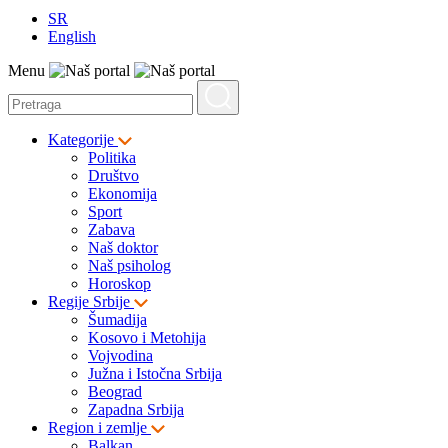
SR
English
Menu
Kategorije
Politika
Društvo
Ekonomija
Sport
Zabava
Naš doktor
Naš psiholog
Horoskop
Regije Srbije
Šumadija
Kosovo i Metohija
Vojvodina
Južna i Istočna Srbija
Beograd
Zapadna Srbija
Region i zemlje
Balkan