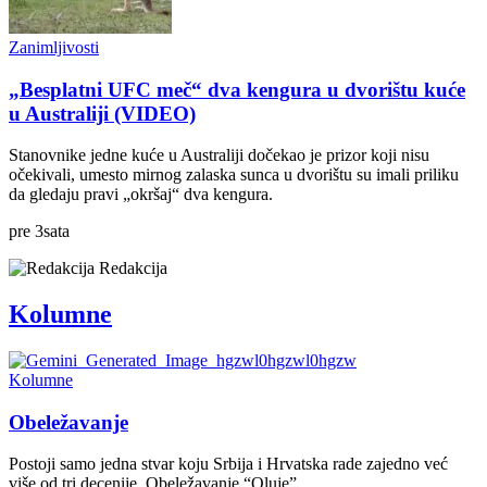
Zanimljivosti
„Besplatni UFC meč“ dva kengura u dvorištu kuće
u Australiji (VIDEO)
Stanovnike jedne kuće u Australiji dočekao je prizor koji nisu
očekivali, umesto mirnog zalaska sunca u dvorištu su imali priliku
da gledaju pravi „okršaj“ dva kengura.
pre
3
sata
Redakcija
Kolumne
Kolumne
Obeležavanje
Postoji samo jedna stvar koju Srbija i Hrvatska rade zajedno već
više od tri decenije. Obeležavanje “Oluje”.