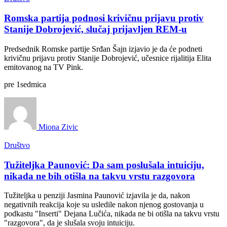
Romska partija podnosi krivičnu prijavu protiv
Stanije Dobrojević, slučaj prijavljen REM-u
Predsednik Romske partije Srđan Šajn izjavio je da će podneti
krivičnu prijavu protiv Stanije Dobrojević, učesnice rijalitija Elita
emitovanog na TV Pink.
pre
1
sedmica
Miona Zivic
Društvo
Tužiteljka Paunović: Da sam poslušala intuiciju,
nikada ne bih otišla na takvu vrstu razgovora
Tužiteljka u penziji Jasmina Paunović izjavila je da, nakon
negativnih reakcija koje su usledile nakon njenog gostovanja u
podkastu "Inserti" Dejana Lučića, nikada ne bi otišla na takvu vrstu
"razgovora", da je slušala svoju intuiciju.