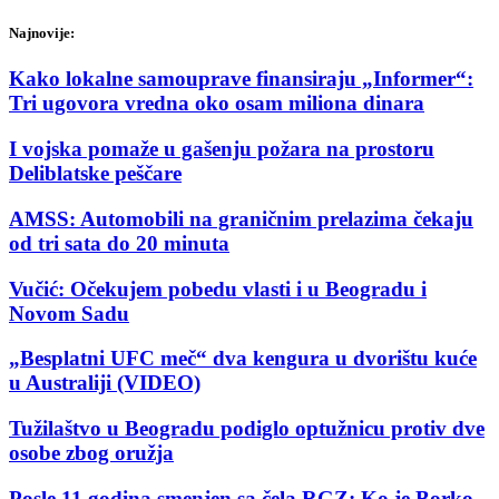
Najnovije:
Kako lokalne samouprave finansiraju „Informer“:
Tri ugovora vredna oko osam miliona dinara
I vojska pomaže u gašenju požara na prostoru
Deliblatske peščare
AMSS: Automobili na graničnim prelazima čekaju
od tri sata do 20 minuta
Vučić: Očekujem pobedu vlasti i u Beogradu i
Novom Sadu
„Besplatni UFC meč“ dva kengura u dvorištu kuće
u Australiji (VIDEO)
Tužilaštvo u Beogradu podiglo optužnicu protiv dve
osobe zbog oružja
Posle 11 godina smenjen sa čela RGZ: Ko je Borko