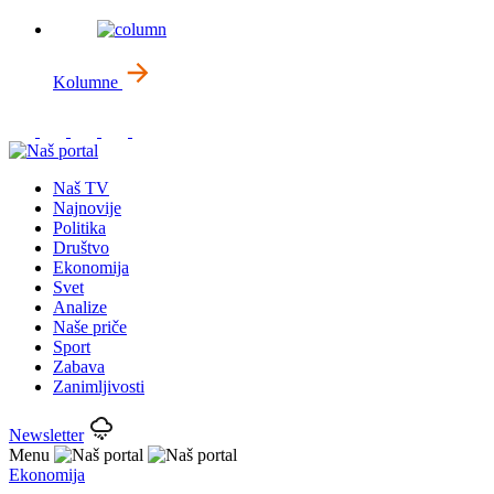
Kolumne
Naš TV
Najnovije
Politika
Društvo
Ekonomija
Svet
Analize
Naše priče
Sport
Zabava
Zanimljivosti
Newsletter
Menu
Ekonomija