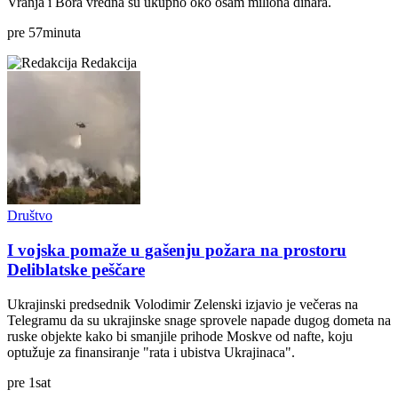
Vranja i Bora vredna su ukupno oko osam miliona dinara.
pre
57
minuta
Redakcija
Društvo
I vojska pomaže u gašenju požara na prostoru
Deliblatske peščare
Ukrajinski predsednik Volodimir Zelenski izjavio je večeras na
Telegramu da su ukrajinske snage sprovele napade dugog dometa na
ruske objekte kako bi smanjile prihode Moskve od nafte, koju
optužuje za finansiranje "rata i ubistva Ukrajinaca".
pre
1
sat