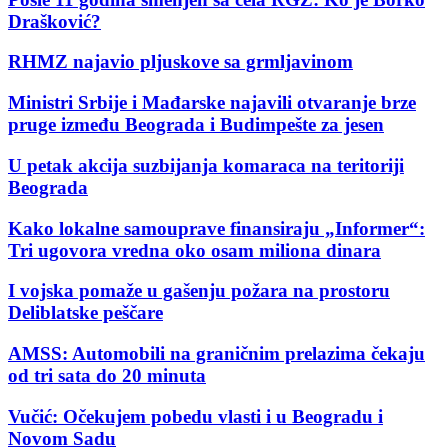
Drašković?
RHMZ najavio pljuskove sa grmljavinom
Ministri Srbije i Mađarske najavili otvaranje brze
pruge između Beograda i Budimpešte za jesen
U petak akcija suzbijanja komaraca na teritoriji
Beograda
Kako lokalne samouprave finansiraju „Informer“:
Tri ugovora vredna oko osam miliona dinara
I vojska pomaže u gašenju požara na prostoru
Deliblatske peščare
AMSS: Automobili na graničnim prelazima čekaju
od tri sata do 20 minuta
Vučić: Očekujem pobedu vlasti i u Beogradu i
Novom Sadu