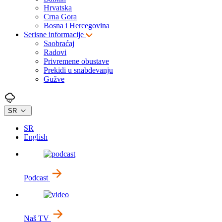
Hrvatska
Crna Gora
Bosna i Hercegovina
Serisne informacije
Saobraćaj
Radovi
Privremene obustave
Prekidi u snabdevanju
Gužve
SR
SR
English
Podcast
Naš TV