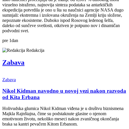
vizuelno istraženo, najnovija sinteza podataka sa antarktičkih
ekspedicija potvrdila je ono u šta su naučnici agencije NASA dugo
sumnjali: ekstremna i izolovana okruženja na Zemlji kriju složene,
nepoznate ekosisteme. Duboko ispod Rosovog ledenog šelfa,
daleko od sunčeve svetlosti, otkriven je potpuno nov i dinamičan
podvodni svet.
pre
1
dan
Redakcija
Zabava
Zabava
Nikol Kidman navodno u novoj vezi nakon razvoda
od Kita Erbana
Holivudska glumica Nikol Kidman viđena je u društvu biznismena
Majkla Rajnštajna, čime su podstaknute glasine o njenom
emotivnom životu, nekoliko meseci nakon zvaničnog okončanja
braka sa kantri pevačem Kitom Erbanom.