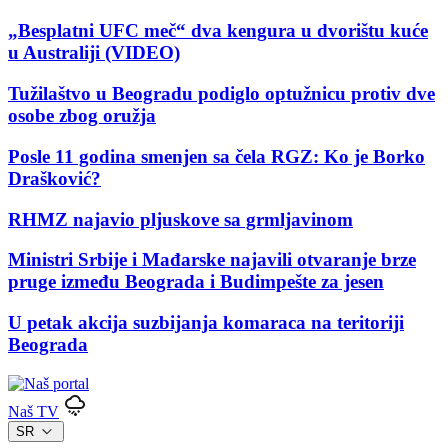
„Besplatni UFC meč“ dva kengura u dvorištu kuće
u Australiji (VIDEO)
Tužilaštvo u Beogradu podiglo optužnicu protiv dve
osobe zbog oružja
Posle 11 godina smenjen sa čela RGZ: Ko je Borko
Drašković?
RHMZ najavio pljuskove sa grmljavinom
Ministri Srbije i Mađarske najavili otvaranje brze
pruge između Beograda i Budimpešte za jesen
U petak akcija suzbijanja komaraca na teritoriji
Beograda
Naš TV
SR