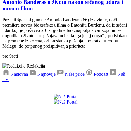
Antonio Banderas o životu nakon srčanog udara i
novom filmu
Poznati španski glumac Antonio Banderas (66) izjavio je, uoči
premijere novog biografskog filma o Entoniju Burdenu, da je srčani
udar koji je preživeo 2017. godine bio „najbolja stvar koja mu se
dogodila u životu“, objašnjavajući kako ga je taj događaj podstakao
na promene iz korena, od prestanka pušenja i povratka u rodnu
Malagu, do potpunog preispitivanja prioriteta.
pre
9
sati
Redakcija
Naslovna
Najnovije
Naše priče
Podcast
Naš
TV
Preuzmite naše aplikacije