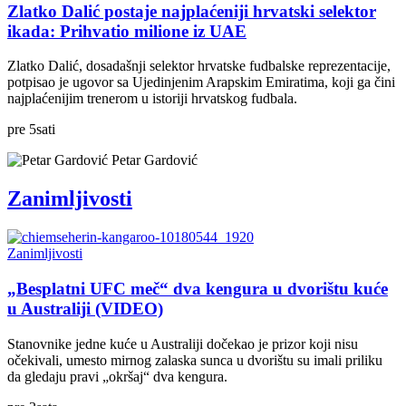
Zlatko Dalić postaje najplaćeniji hrvatski selektor
ikada: Prihvatio milione iz UAE
Zlatko Dalić, dosadašnji selektor hrvatske fudbalske reprezentacije,
potpisao je ugovor sa Ujedinjenim Arapskim Emiratima, koji ga čini
najplaćenijim trenerom u istoriji hrvatskog fudbala.
pre
5
sati
Petar Gardović
Zanimljivosti
Zanimljivosti
„Besplatni UFC meč“ dva kengura u dvorištu kuće
u Australiji (VIDEO)
Stanovnike jedne kuće u Australiji dočekao je prizor koji nisu
očekivali, umesto mirnog zalaska sunca u dvorištu su imali priliku
da gledaju pravi „okršaj“ dva kengura.