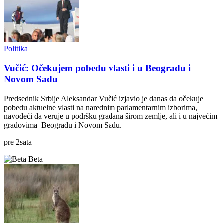
Politika
Vučić: Očekujem pobedu vlasti i u Beogradu i
Novom Sadu
Predsednik Srbije Aleksandar Vučić izjavio je danas da očekuje
pobedu aktuelne vlasti na narednim parlamentarnim izborima,
navodeći da veruje u podršku građana širom zemlje, ali i u najvećim
gradovima Beogradu i Novom Sadu.
pre
2
sata
Beta