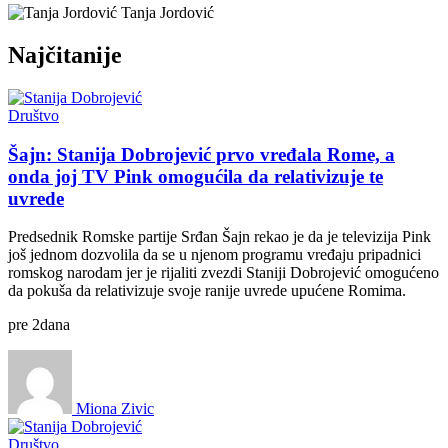
Tanja Jordović
Najčitanije
Društvo
Šajn: Stanija Dobrojević prvo vređala Rome, a
onda joj TV Pink omogućila da relativizuje te
uvrede
Predsednik Romske partije Srđan Šajn rekao je da je televizija Pink
još jednom dozvolila da se u njenom programu vređaju pripadnici
romskog narodam jer je rijaliti zvezdi Staniji Dobrojević omogućeno
da pokuša da relativizuje svoje ranije uvrede upućene Romima.
pre
2
dana
Miona Zivic
Društvo