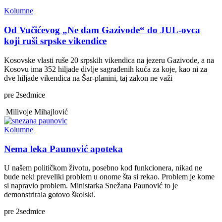
Kolumne
Od Vučićevog „Ne dam Gazivode“ do JUL-ovca
koji ruši srpske vikendice
Kosovske vlasti ruše 20 srpskih vikendica na jezeru Gazivode, a na
Kosovu ima 352 hiljade divlje sagrađenih kuća za koje, kao ni za
dve hiljade vikendica na Šar-planini, taj zakon ne važi
pre
2
sedmice
Milivoje Mihajlović
Kolumne
Nema leka Paunović apoteka
U našem političkom životu, posebno kod funkcionera, nikad ne
bude neki preveliki problem u onome šta si rekao. Problem je kome
si napravio problem. Ministarka Snežana Paunović to je
demonstrirala gotovo školski.
pre
2
sedmice