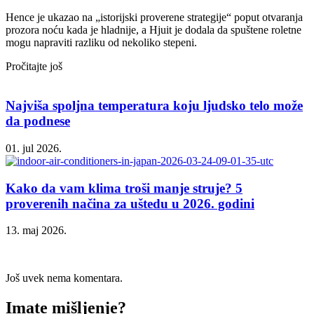
Hence je ukazao na „istorijski proverene strategije“ poput otvaranja
prozora noću kada je hladnije, a Hjuit je dodala da spuštene roletne
mogu napraviti razliku od nekoliko stepeni.
Pročitajte još
Najviša spoljna temperatura koju ljudsko telo može
da podnese
01. jul 2026.
Kako da vam klima troši manje struje? 5
proverenih načina za uštedu u 2026. godini
13. maj 2026.
Još uvek nema komentara.
Imate mišljenje?