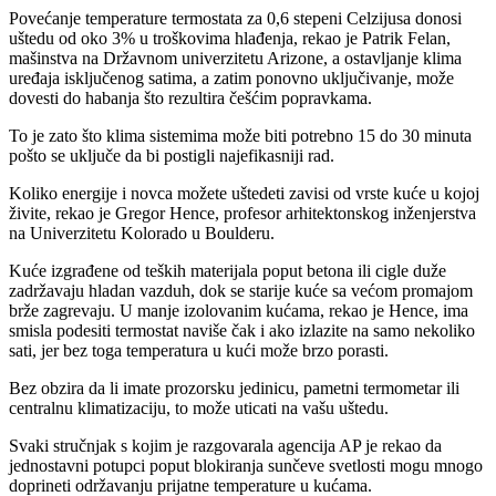
Povećanje temperature termostata za 0,6 stepeni Celzijusa donosi
uštedu od oko 3% u troškovima hlađenja, rekao je Patrik Felan,
mašinstva na Državnom univerzitetu Arizone, a ostavljanje klima
uređaja isključenog satima, a zatim ponovno uključivanje, može
dovesti do habanja što rezultira češćim popravkama.
To je zato što klima sistemima može biti potrebno 15 do 30 minuta
pošto se uključe da bi postigli najefikasniji rad.
Koliko energije i novca možete uštedeti zavisi od vrste kuće u kojoj
živite, rekao je Gregor Hence, profesor arhitektonskog inženjerstva
na Univerzitetu Kolorado u Boulderu.
Kuće izgrađene od teških materijala poput betona ili cigle duže
zadržavaju hladan vazduh, dok se starije kuće sa većom promajom
brže zagrevaju. U manje izolovanim kućama, rekao je Hence, ima
smisla podesiti termostat naviše čak i ako izlazite na samo nekoliko
sati, jer bez toga temperatura u kući može brzo porasti.
Bez obzira da li imate prozorsku jedinicu, pametni termometar ili
centralnu klimatizaciju, to može uticati na vašu uštedu.
Svaki stručnjak s kojim je razgovarala agencija AP je rekao da
jednostavni potupci poput blokiranja sunčeve svetlosti mogu mnogo
doprineti održavanju prijatne temperature u kućama.