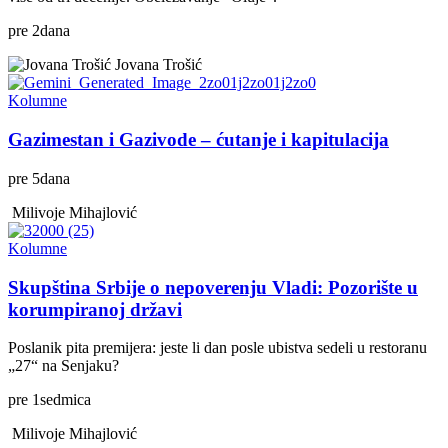
pre
2
dana
Jovana Trošić
Kolumne
Gazimestan i Gazivode – ćutanje i kapitulacija
pre
5
dana
Milivoje Mihajlović
Kolumne
Skupština Srbije o nepoverenju Vladi: Pozorište u
korumpiranoj državi
Poslanik pita premijera: jeste li dan posle ubistva sedeli u restoranu
„27“ na Senjaku?
pre
1
sedmica
Milivoje Mihajlović