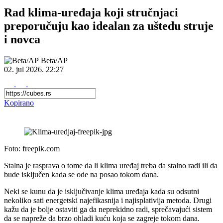
Rad klima-uređaja koji stručnjaci
preporučuju kao idealan za uštedu struje
i novca
Beta/AP
02. jul 2026.
22:27
Kopirano
Foto: freepik.com
Stalna je rasprava o tome da li klima uređaj treba da stalno radi ili da
bude isključen kada se ode na posao tokom dana.
Neki se kunu da je isključivanje klima uređaja kada su odsutni
nekoliko sati energetski najefikasnija i najisplativija metoda. Drugi
kažu da je bolje ostaviti ga da neprekidno radi, sprečavajući sistem
da se napreže da brzo ohladi kuću koja se zagreje tokom dana.