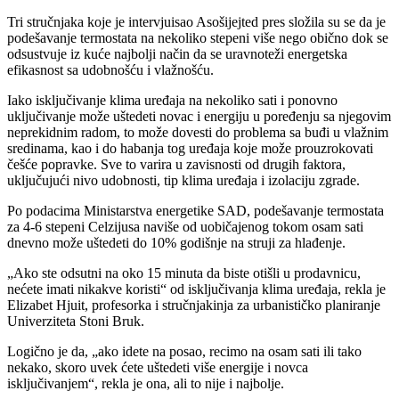
Tri stručnjaka koje je intervjuisao Asošijejted pres složila su se da je
podešavanje termostata na nekoliko stepeni više nego obično dok se
odsustvuje iz kuće najbolji način da se uravnoteži energetska
efikasnost sa udobnošću i vlažnošću.
Iako isključivanje klima uređaja na nekoliko sati i ponovno
uključivanje može uštedeti novac i energiju u poređenju sa njegovim
neprekidnim radom, to može dovesti do problema sa buđi u vlažnim
sredinama, kao i do habanja tog uređaja koje može prouzrokovati
češće popravke. Sve to varira u zavisnosti od drugih faktora,
uključujući nivo udobnosti, tip klima uređaja i izolaciju zgrade.
Po podacima Ministarstva energetike SAD, podešavanje termostata
za 4-6 stepeni Celzijusa naviše od uobičajenog tokom osam sati
dnevno može uštedeti do 10% godišnje na struji za hlađenje.
„Ako ste odsutni na oko 15 minuta da biste otišli ​​u prodavnicu,
nećete imati nikakve koristi“ od isključivanja klima uređaja, rekla je
Elizabet Hjuit, profesorka i stručnjakinja za urbanističko planiranje
Univerziteta Stoni Bruk.
Logično je da, „ako idete na posao, recimo na osam sati ili tako
nekako, skoro uvek ćete uštedeti više energije i novca
isključivanjem“, rekla je ona, ali to nije i najbolje.