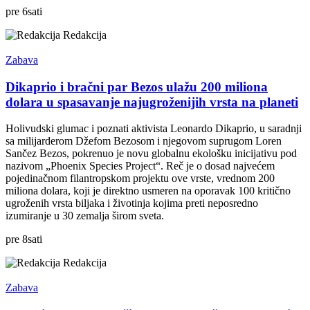
pre
6
sati
Redakcija
Zabava
Dikaprio i bračni par Bezos ulažu 200 miliona
dolara u spasavanje najugroženijih vrsta na planeti
Holivudski glumac i poznati aktivista Leonardo Dikaprio, u saradnji
sa milijarderom Džefom Bezosom i njegovom suprugom Loren
Sančez Bezos, pokrenuo je novu globalnu ekološku inicijativu pod
nazivom „Phoenix Species Project“. Reč je o dosad najvećem
pojedinačnom filantropskom projektu ove vrste, vrednom 200
miliona dolara, koji je direktno usmeren na oporavak 100 kritično
ugroženih vrsta biljaka i životinja kojima preti neposredno
izumiranje u 30 zemalja širom sveta.
pre
8
sati
Redakcija
Zabava