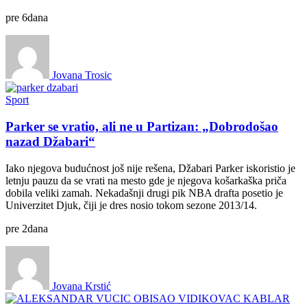
pre
6
dana
Jovana Trosic
Sport
Parker se vratio, ali ne u Partizan: „Dobrodošao
nazad Džabari“
Iako njegova budućnost još nije rešena, Džabari Parker iskoristio je
letnju pauzu da se vrati na mesto gde je njegova košarkaška priča
dobila veliki zamah. Nekadašnji drugi pik NBA drafta posetio je
Univerzitet Djuk, čiji je dres nosio tokom sezone 2013/14.
pre
2
dana
Jovana Krstić