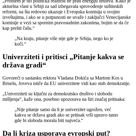
„Problem je što politička realnost ne prati energiju društva. Kako je
aktuelna vlast u Srbiji za sad izbegavala sprovođenje suštinskih
reformi, na šta redovno ukazuje i Evropska komisija u svojim
izveštajima, i ako se u potpunosti ne uvaže i zaključci Venecijanske
komisije u vezi sa spornim pravosudnim zakonima, bojim se da će
kap preliti čašu.“
„Na kraju, pitanje više nije gde je Srbija, nego ko je
koči.“
Univerziteti i pritisci „Pitanje kakva se
država gradi“
Govoreći o sastanku rektora Vladana Đokića sa Martom Kos u
Briselu, Joveva ističe da EU univerzitete vidi kao stub demokratije.
„Univerziteti su ključni za demokratsko društvo i slobodu
mišljenja“, kaže ona, posebno upozorava na širi značaj pritisaka:
„Nije pitanje samo da li je univerzitet ugrožen, već
kakva se država gradi ako se pritisak vrši upravo tamo
gde bi sloboda morala biti najveća.“
Da li kriza usporava evropski put?