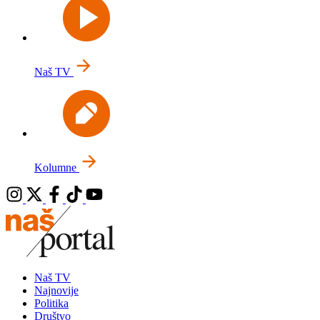
Naš TV
Kolumne
Naš TV
Najnovije
Politika
Društvo