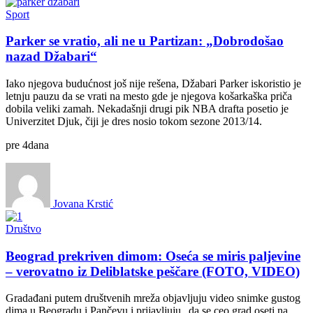
Sport
Parker se vratio, ali ne u Partizan: „Dobrodošao
nazad Džabari“
Iako njegova budućnost još nije rešena, Džabari Parker iskoristio je
letnju pauzu da se vrati na mesto gde je njegova košarkaška priča
dobila veliki zamah. Nekadašnji drugi pik NBA drafta posetio je
Univerzitet Djuk, čiji je dres nosio tokom sezone 2013/14.
pre
4
dana
Jovana Krstić
Društvo
Beograd prekriven dimom: Oseća se miris paljevine
– verovatno iz Deliblatske peščare (FOTO, VIDEO)
Gradađani putem društvenih mreža objavljuju video snimke gustog
dima u Beogradu i Pančevu i prijavljuju „da se ceo grad oseti na