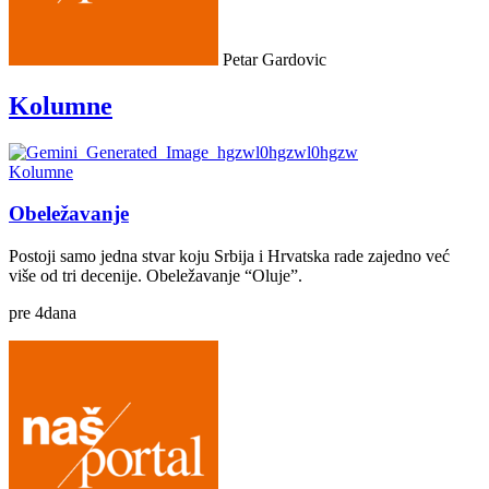
Petar Gardovic
Kolumne
Kolumne
Obeležavanje
Postoji samo jedna stvar koju Srbija i Hrvatska rade zajedno već
više od tri decenije. Obeležavanje “Oluje”.
pre
4
dana