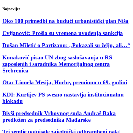
Najnovije:
Oko 100 primedbi na budući urbanistički plan Niša
Cvijanović: Prošla su vremena uvođenja sankcija
Dušan Miletić o Partizanu: „Pokazali su želju, ali…“
Konaković pisao UN zbog saslušavanja u RS
zaposlenih i saradnika Memorijalnog centra
Srebrenica
Otac Lionela Mesija, Horhe, preminuo u 69. godini
KDI: Kurtijev PS svesno nastavlja institucionalnu
blokadu
Bivši predsednik Vrhovnog suda Andraš Baka
predložen za predsednika Mađarske
Tri zemlje potpisale zajednički odbrambeni pakt