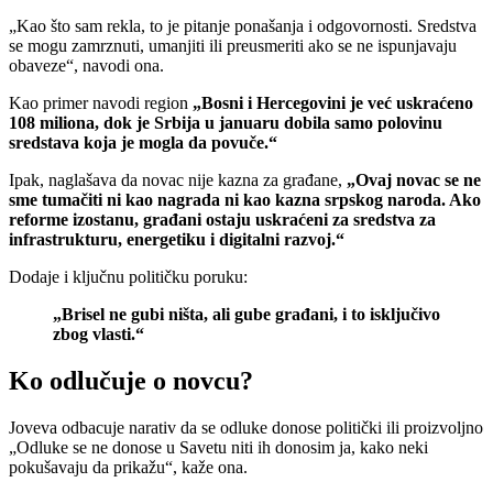
„Kao što sam rekla, to je pitanje ponašanja i odgovornosti. Sredstva
se mogu zamrznuti, umanjiti ili preusmeriti ako se ne ispunjavaju
obaveze“, navodi ona.
Kao primer navodi region
„Bosni i Hercegovini je već uskraćeno
108 miliona, dok je Srbija u januaru dobila samo polovinu
sredstava koja je mogla da povuče.“
Ipak, naglašava da novac nije kazna za građane,
„Ovaj novac se ne
sme tumačiti ni kao nagrada ni kao kazna srpskog naroda. Ako
reforme izostanu, građani ostaju uskraćeni za sredstva za
infrastrukturu, energetiku i digitalni razvoj.“
Dodaje i ključnu političku poruku:
„Brisel ne gubi ništa, ali gube građani, i to isključivo
zbog vlasti.“
Ko odlučuje o novcu?
Joveva odbacuje narativ da se odluke donose politički ili proizvoljno
„Odluke se ne donose u Savetu niti ih donosim ja, kako neki
pokušavaju da prikažu“, kaže ona.