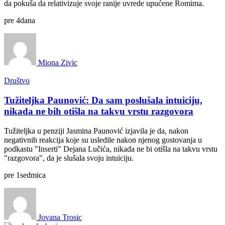
da pokuša da relativizuje svoje ranije uvrede upućene Romima.
pre
4
dana
Miona Zivic
Društvo
Tužiteljka Paunović: Da sam poslušala intuiciju,
nikada ne bih otišla na takvu vrstu razgovora
Tužiteljka u penziji Jasmina Paunović izjavila je da, nakon
negativnih reakcija koje su usledile nakon njenog gostovanja u
podkastu "Inserti" Dejana Lučića, nikada ne bi otišla na takvu vrstu
"razgovora", da je slušala svoju intuiciju.
pre
1
sedmica
Jovana Trosic