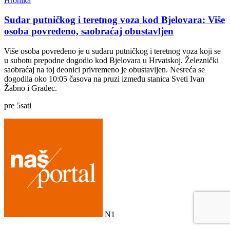
Hronika
Sudar putničkog i teretnog voza kod Bjelovara: Više
osoba povređeno, saobraćaj obustavljen
Više osoba povređeno je u sudaru putničkog i teretnog voza koji se
u subotu prepodne dogodio kod Bjelovara u Hrvatskoj. Železnički
saobraćaj na toj deonici privremeno je obustavljen. Nesreća se
dogodila oko 10:05 časova na pruzi između stanica Sveti Ivan
Žabno i Gradec.
pre
5
sati
N1