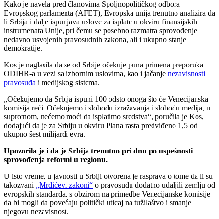
Kako je navela pred članovima Spoljnopolitičkog odbora
Evropskog parlamenta (AFET), Evropska unija trenutno analizira da
li Srbija i dalje ispunjava uslove za isplate u okviru finansijskih
instrumenata Unije, pri čemu se posebno razmatra sprovođenje
nedavno usvojenih pravosudnih zakona, ali i ukupno stanje
demokratije.
Kos je naglasila da se od Srbije očekuje puna primena preporuka
ODIHR-a u vezi sa izbornim uslovima, kao i jačanje
nezavisnosti
pravosuđa
i medijskog sistema.
„Očekujemo da Srbija ispuni 100 odsto onoga što će Venecijanska
komisija reći. Očekujemo i slobodu izražavanja i slobodu medija, u
suprotnom, nećemo moći da isplatimo sredstva“, poručila je Kos,
dodajući da je za Srbiju u okviru Plana rasta predviđeno 1,5 od
ukupno šest milijardi evra.
Upozorila je i da je Srbija trenutno pri dnu po uspešnosti
sprovođenja reformi u regionu.
U isto vreme, u javnosti u Srbiji otvorena je rasprava o tome da li su
takozvani
„Mrdićevi zakoni“
o pravosuđu dodatno udaljili zemlju od
evropskih standarda, s obzirom na primedbe Venecijanske komisije
da bi mogli da povećaju politički uticaj na tužilaštvo i smanje
njegovu nezavisnost.