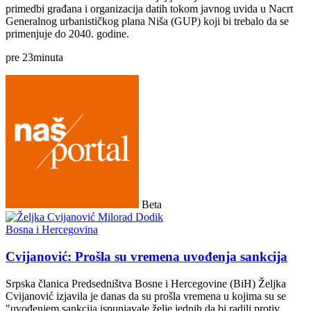
primedbi građana i organizacija datih tokom javnog uvida u Nacrt
Generalnog urbanističkog plana Niša (GUP) koji bi trebalo da se
primenjuje do 2040. godine.
pre
23
minuta
Beta
Bosna i Hercegovina
Cvijanović: Prošla su vremena uvođenja sankcija
Srpska članica Predsedništva Bosne i Hercegovine (BiH) Željka
Cvijanović izjavila je danas da su prošla vremena u kojima su se
"uvođenjem sankcija ispunjavale želje jednih da bi radili protiv