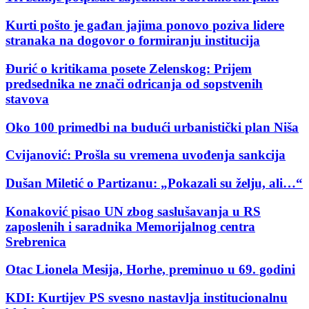
Kurti pošto je gađan jajima ponovo poziva lidere
stranaka na dogovor o formiranju institucija
Đurić o kritikama posete Zelenskog: Prijem
predsednika ne znači odricanja od sopstvenih
stavova
Oko 100 primedbi na budući urbanistički plan Niša
Cvijanović: Prošla su vremena uvođenja sankcija
Dušan Miletić o Partizanu: „Pokazali su želju, ali…“
Konaković pisao UN zbog saslušavanja u RS
zaposlenih i saradnika Memorijalnog centra
Srebrenica
Otac Lionela Mesija, Horhe, preminuo u 69. godini
KDI: Kurtijev PS svesno nastavlja institucionalnu