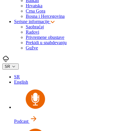
Balkan
Hrvatska
Crna Gora
Bosna i Hercegovina
Serisne informacije
Saobraćaj
Radovi
Privremene obustave
Prekidi u snabdevanju
Gužve
SR
SR
English
Podcast