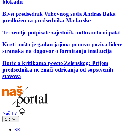
blokadu
Bivši predsednik Vrhovnog suda Andraš Baka
predložen za predsednika Mađarske
Tri zemlje potpisale zajednički odbrambeni pakt
Kurti pošto je gađan jajima ponovo poziva lidere
stranaka na dogovor o formiranju institucija
Đurić o kritikama posete Zelenskog: Prijem
predsednika ne znači odricanja od sopstvenih
stavova
Naš TV
SR
SR