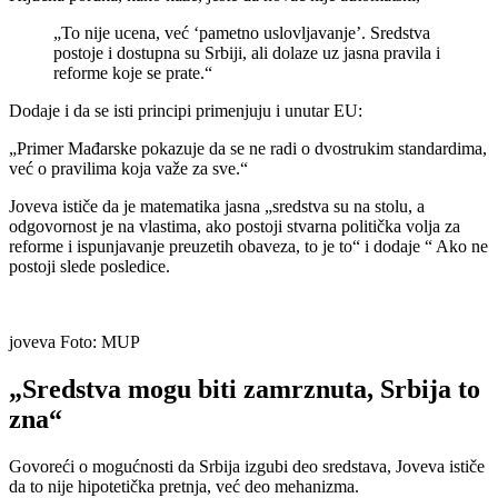
„To nije ucena, već ‘pametno uslovljavanje’. Sredstva
postoje i dostupna su Srbiji, ali dolaze uz jasna pravila i
reforme koje se prate.“
Dodaje i da se isti principi primenjuju i unutar EU:
„Primer Mađarske pokazuje da se ne radi o dvostrukim standardima,
već o pravilima koja važe za sve.“
Joveva ističe da je matematika jasna „sredstva su na stolu, a
odgovornost je na vlastima, ako postoji stvarna politička volja za
reforme i ispunjavanje preuzetih obaveza, to je to“ i dodaje “ Ako ne
postoji slede posledice.
joveva
Foto: MUP
„Sredstva mogu biti zamrznuta, Srbija to
zna“
Govoreći o mogućnosti da Srbija izgubi deo sredstava, Joveva ističe
da to nije hipotetička pretnja, već deo mehanizma.