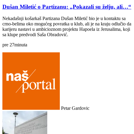
Dušan Miletić o Partizanu: „Pokazali su želju, ali…“
Nekadašnji košarkaš Partizana Dušan Miletić bio je u kontaktu sa
crno-belima oko mogućeg povratka u klub, ali je na kraju odlučio da
karijeru nastavi u ambicioznom projektu Hapoela iz Jerusalima, koji
sa klupe predvodi Saša Obradović.
pre
27
minuta
Petar Gardovic