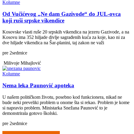
Kolumne
Od Vučićevog „Ne dam Gazivode“ do JUL-ovca
koji ruši srpske vikendice
Kosovske vlasti ruše 20 srpskih vikendica na jezeru Gazivode, a na
Kosovu ima 352 hiljade divlje sagrađenih kuća za koje, kao ni za
dve hiljade vikendica na Šar-planini, taj zakon ne važi
pre
2
sedmice
Milivoje Mihajlović
Kolumne
Nema leka Paunović apoteka
U našem političkom životu, posebno kod funkcionera, nikad ne
bude neki preveliki problem u onome šta si rekao. Problem je kome
si napravio problem. Ministarka Snežana Paunović to je
demonstrirala gotovo školski.
pre
2
sedmice