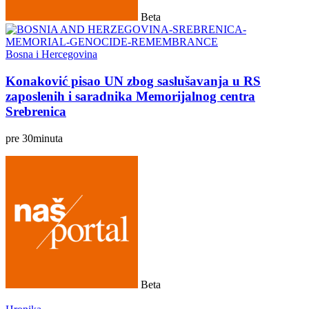
Beta
Bosna i Hercegovina
Konaković pisao UN zbog saslušavanja u RS
zaposlenih i saradnika Memorijalnog centra
Srebrenica
pre
30
minuta
Beta