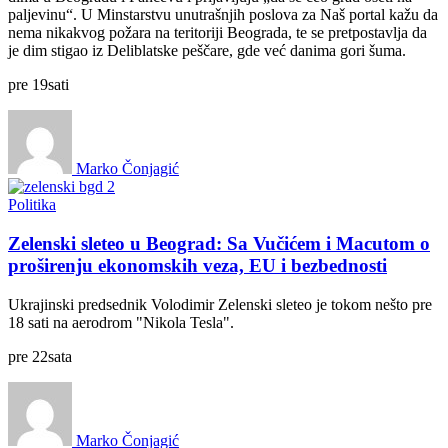
paljevinu“. U Minstarstvu unutrašnjih poslova za Naš portal kažu da
nema nikakvog požara na teritoriji Beograda, te se pretpostavlja da
je dim stigao iz Deliblatske peščare, gde već danima gori šuma.
pre
19
sati
Marko Čonjagić
Politika
Zelenski sleteo u Beograd: Sa Vučićem i Macutom o
proširenju ekonomskih veza, EU i bezbednosti
Ukrajinski predsednik Volodimir Zelenski sleteo je tokom nešto pre
18 sati na aerodrom "Nikola Tesla".
pre
22
sata
Marko Čonjagić