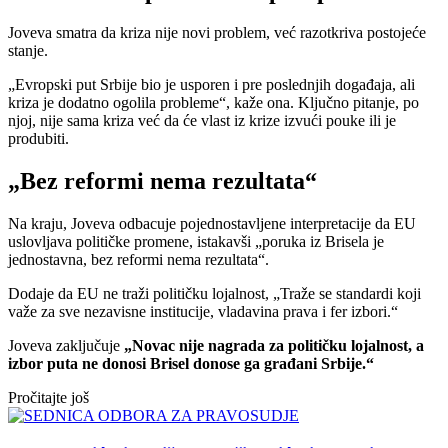
Joveva smatra da kriza nije novi problem, već razotkriva postojeće
stanje.
„Evropski put Srbije bio je usporen i pre poslednjih događaja, ali
kriza je dodatno ogolila probleme“, kaže ona. Ključno pitanje, po
njoj, nije sama kriza već da će vlast iz krize izvući pouke ili je
produbiti.
„Bez reformi nema rezultata“
Na kraju, Joveva odbacuje pojednostavljene interpretacije da EU
uslovljava političke promene, istakavši „poruka iz Brisela je
jednostavna, bez reformi nema rezultata“.
Dodaje da EU ne traži političku lojalnost, „Traže se standardi koji
važe za sve nezavisne institucije, vladavina prava i fer izbori.“
Joveva zaključuje
„Novac nije nagrada za političku lojalnost, a
izbor puta ne donosi Brisel donose ga građani Srbije.“
Pročitajte još