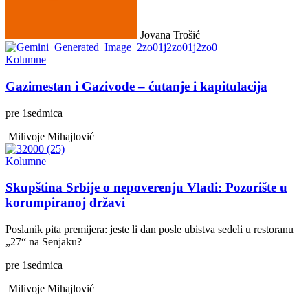
Jovana Trošić
Kolumne
Gazimestan i Gazivode – ćutanje i kapitulacija
pre
1
sedmica
Milivoje Mihajlović
Kolumne
Skupština Srbije o nepoverenju Vladi: Pozorište u
korumpiranoj državi
Poslanik pita premijera: jeste li dan posle ubistva sedeli u restoranu
„27“ na Senjaku?
pre
1
sedmica
Milivoje Mihajlović