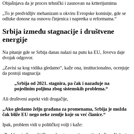
Objašnjava da je proces tehnički i zasnovan na kriterijumima
„To je predvidljiv mehanizam u okviru Evropske komisije, gde se
odluke donose na osnovu činjenica i napretka u reformama.“
Srbija između stagnacije i društvene
energije
Na pitanje gde se Srbija danas nalazi na putu ka EU, Joveva daje
dvojak odgovor.
„Zavisi sa kog vidika gledamo“, kaže ona, institucionalno, ocenjuje
da postoji stagnacija
„Srbija od 2021. stagnira, pa čak i nazaduje na
pojedinim poljima zbog sistemskih problema.“
Ali društveni aspekt vidi drugačije,
„Ako gledamo želju građana za promenama, Srbija je možda
čak bliže EU nego neke zemlje koje su već članice.“
Ipak, problem vidi u političkoj volji i kaže: