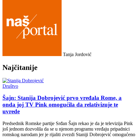
Tanja Jordović
Najčitanije
Društvo
Šajn: Stanija Dobrojević prvo vređala Rome, a
onda joj TV Pink omogućila da relativizuje te
uvrede
Predsednik Romske partije Srđan Šajn rekao je da je televizija Pink
još jednom dozvolila da se u njenom programu vređaju pripadnici
romskog narodam jer je rijaliti zvezdi Staniji Dobrojević omogućeno