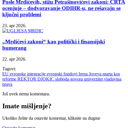
Posle Mrdićevih, stižu Petrašinovićevi zakoni: CRTA
ocenjuje – dodvoravanje ODIHR-u, ne rešavaju se
ključni problemi
23. apr 2026.
„Mrdićevi zakoni“ kao politički i finansijski
bumerang
22. apr 2026.
Tagovi:
EU
evropske integracije
evropski fondovi
Irena Joveva
marta kos
reforme
REKTOR DJOKIC
sloboda govora
univerzitet
vladavina
prava
Još uvek nema komentara.
Imate mišljenje?
Ukoliko želite da ostavite komentar, kliknite na dugme
Ostavite komentar