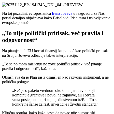
Na toj pozadini, evroposlanica
Irena Joveva
u razgovoru za Naš
portal detaljno objašnjava kako Brisel vidi Plan rasta i uslovljavanje
evropske pomoći.
„To nije politički pritisak, već pravila i
odgovornost“
Na pitanje da li EU koristi finansijsku pomoć kao politički pritisak
na Srbiju, Joveva odbacuje takvu interpretaciju.
„To se po mom mišljenju ne zove politički pritisak, već pitanje
pravila i odgovornosti“, kaže ona.
Objašnjava da je Plan rasta osmišljen kao razvojni instrument, a ne
politička poluga:
„Reč je o paketu vrednom oko 6 milijardi evra, koji
kombinuje grantove i povoljne zajmove, ali i otvara
vrata postepenom pristupu jedinstvenom tržištu. To su
konkretne šanse za rast, investicije i životni standard.“
Ključna poruka, kako kaže, jeste da novac nije automatski,