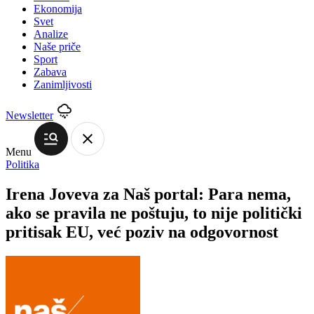
Ekonomija
Svet
Analize
Naše priče
Sport
Zabava
Zanimljivosti
Newsletter
Menu
Politika
Irena Joveva za Naš portal: Para nema,
ako se pravila ne poštuju, to nije politički
pritisak EU, već poziv na odgovornost