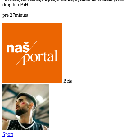
drugih u BiH".
pre
27
minuta
Beta
Sport