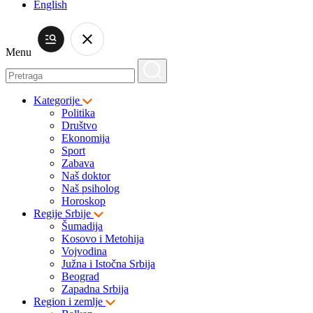
English
Menu
Kategorije
Politika
Društvo
Ekonomija
Sport
Zabava
Naš doktor
Naš psiholog
Horoskop
Regije Srbije
Šumadija
Kosovo i Metohija
Vojvodina
Južna i Istočna Srbija
Beograd
Zapadna Srbija
Region i zemlje