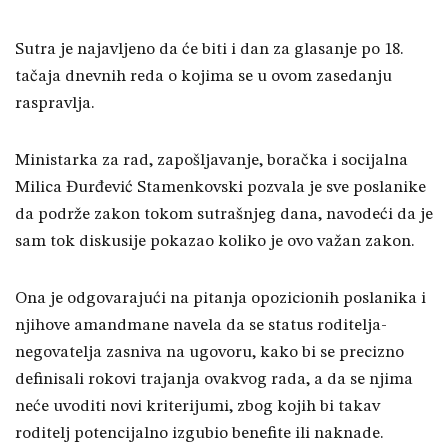
Sutra je najavljeno da će biti i dan za glasanje po 18.
tačaja dnevnih reda o kojima se u ovom zasedanju
raspravlja.
Ministarka za rad, zapošljavanje, boračka i socijalna
Milica Đurđević Stamenkovski pozvala je sve poslanike
da podrže zakon tokom sutrašnjeg dana, navodeći da je
sam tok diskusije pokazao koliko je ovo važan zakon.
Ona je odgovarajući na pitanja opozicionih poslanika i
njihove amandmane navela da se status roditelja-
negovatelja zasniva na ugovoru, kako bi se precizno
definisali rokovi trajanja ovakvog rada, a da se njima
neće uvoditi novi kriterijumi, zbog kojih bi takav
roditelj potencijalno izgubio benefite ili naknade.