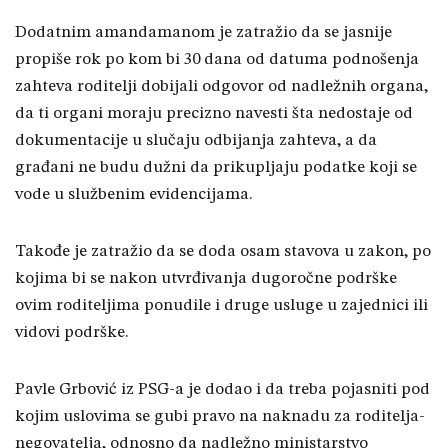
Dodatnim amandamanom je zatražio da se jasnije
propiše rok po kom bi 30 dana od datuma podnošenja
zahteva roditelji dobijali odgovor od nadležnih organa,
da ti organi moraju precizno navesti šta nedostaje od
dokumentacije u slučaju odbijanja zahteva, a da
građani ne budu dužni da prikupljaju podatke koji se
vode u službenim evidencijama.
Takođe je zatražio da se doda osam stavova u zakon, po
kojima bi se nakon utvrđivanja dugoročne podrške
ovim roditeljima ponudile i druge usluge u zajednici ili
vidovi podrške.
Pavle Grbović iz PSG-a je dodao i da treba pojasniti pod
kojim uslovima se gubi pravo na naknadu za roditelja-
negovatelja, odnosno da nadležno ministarstvo