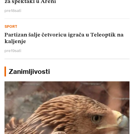
za spektakl u Areni
pre
18
sati
SPORT
Partizan šalje četvoricu igrača u Teleoptik na
kaljenje
pre
19
sati
Zanimljivosti