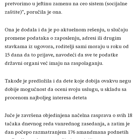
pretvorimo u jeftinu zamenu na ceo sistem (socijalne
zaštite)“, poručila je ona.
Ona je dodala i da je po aktuelnom rešenju, u slučaju
promene podataka o zaposlenju, adresi ili drugim
stavkama iz ugovora, roditelji sami moraju u roku od
15 dana da to prijave, navodeći da sve te podatke
državni organi već imaju na raspolaganju.
Takođe je predložila i da dete koje dobija ovakvu negu
dobije mogućnost da oceni svoju uslugu, u skladu sa
procenom najboljeg interesa deteta
Juče je završena objedinjena načelna rasprava o svih 18
tačaka dnevnog reda vanrednog zasedanja, a zatim je
dan počepo razmatranjem 176 amandmana podnetih