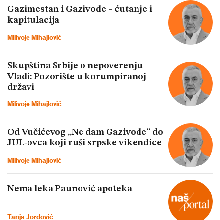
Gazimestan i Gazivode – ćutanje i
kapitulacija
Milivoje Mihajlović
Skupština Srbije o nepoverenju
Vladi: Pozorište u korumpiranoj
državi
Milivoje Mihajlović
Od Vučićevog „Ne dam Gazivode“ do
JUL-ovca koji ruši srpske vikendice
Milivoje Mihajlović
Nema leka Paunović apoteka
Tanja Jordović