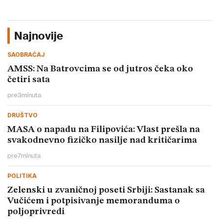
Najnovije
SAOBRAĆAJ
AMSS: Na Batrovcima se od jutros čeka oko
četiri sata
pre
3
minuta
DRUŠTVO
MASA o napadu na Filipovića: Vlast prešla na
svakodnevno fizičko nasilje nad kritičarima
pre
7
minuta
POLITIKA
Zelenski u zvaničnoj poseti Srbiji: Sastanak sa
Vučićem i potpisivanje memoranduma o
poljoprivredi