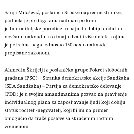
Sanja Milošević, poslanica Srpske napredne stranke,
podnela je pre toga amanadman po kom
jednoroditeljske porodice trebaju da dobiju dodatnu
novčanu naknadu ako imaju dva ili više deteta kojima
je potrebna nega, odnosno 150 odsto naknade
propisane zakonom.
Ahmedin Škrijelj iz poslanička grupe Pokret slobodnih
građana (PSG) – Stranka demokratske akcije Sandžaka
(SDA Sandžaka) – Partija za demokratsko delovanje
(PDD) je u svojim amandmanima pozvao na pravljenje
individualnog plana za zapošljavanje ljudi koji dobiju
status roditelj-negovatelj, koji bi im na primer
omogućio da traže poslove sa skraćenim radnim
vremenom.