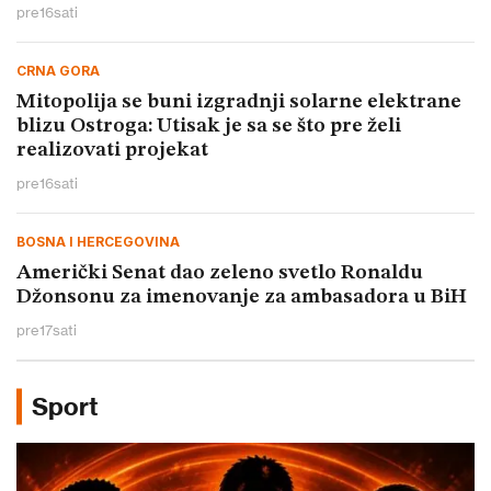
pre
16
sati
CRNA GORA
Mitopolija se buni izgradnji solarne elektrane
blizu Ostroga: Utisak je sa se što pre želi
realizovati projekat
pre
16
sati
BOSNA I HERCEGOVINA
Američki Senat dao zeleno svetlo Ronaldu
Džonsonu za imenovanje za ambasadora u BiH
pre
17
sati
Sport