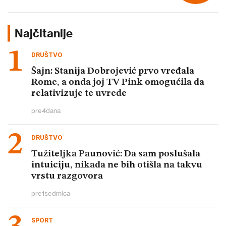
Najčitanije
DRUŠTVO
Šajn: Stanija Dobrojević prvo vređala
Rome, a onda joj TV Pink omogućila da
relativizuje te uvrede
pre
4
dana
DRUŠTVO
Tužiteljka Paunović: Da sam poslušala
intuiciju, nikada ne bih otišla na takvu
vrstu razgovora
pre
1
sedmica
SPORT