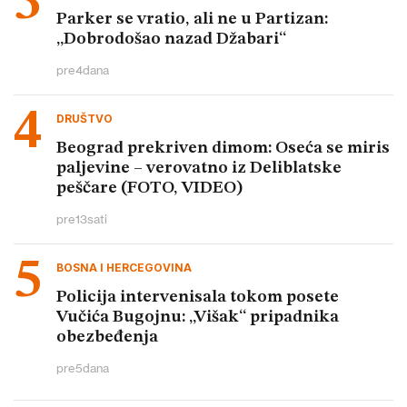
Parker se vratio, ali ne u Partizan:
„Dobrodošao nazad Džabari“
pre
4
dana
DRUŠTVO
Beograd prekriven dimom: Oseća se miris
paljevine – verovatno iz Deliblatske
peščare (FOTO, VIDEO)
pre
13
sati
BOSNA I HERCEGOVINA
Policija intervenisala tokom posete
Vučića Bugojnu: „Višak“ pripadnika
obezbeđenja
pre
5
dana