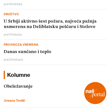
pre
10
minuta
DRUŠTVO
U Srbiji aktivno šest požara, najveća pažnja
usmerena na Deliblatsku peščaru i Stolove
pre
17
minuta
PROGNOZA VREMENA
Danas sunčano i toplo
pre
20
minuta
Kolumne
Obeležavanje
Jovana Trošić