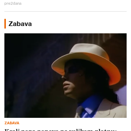
pre
2
dana
Zabava
ZABAVA