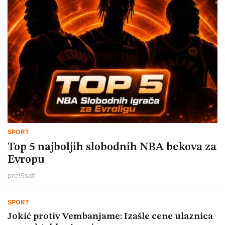
SPORT
Top 5 najboljih slobodnih NBA bekova za
Evropu
pre
15
sati
SPORT
Jokić protiv Vembanjame: Izašle cene ulaznica