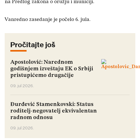
na Predlog zakona o oružju i municiji.
Vanredno zasedanje je počelo 6. jula.
Pročitajte još
Apostolović: Narednom
godišnjem izveštaju EK o Srbiji
pristupićemo drugačije
09. jul 2026.
Đurđević Stamenkovski: Status
roditelj-negovatelj ekvivalentan
radnom odnosu
09. jul 2026.