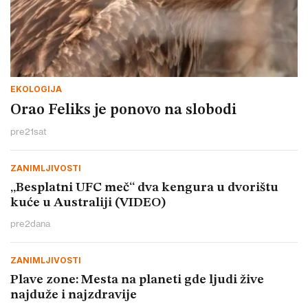
EKOLOGIJA
Orao Feliks je ponovo na slobodi
pre
21
sat
ZANIMLJIVOSTI
„Besplatni UFC meč“ dva kengura u dvorištu
kuće u Australiji (VIDEO)
pre
2
dana
ZANIMLJIVOSTI
Plave zone: Mesta na planeti gde ljudi žive
najduže i najzdravije