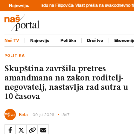
SA o napadu na Filipovića: Vlast prešla na svakodnevno fizičko nasilj
Najnovije:
Naš TV
Najnovije
Politika
Društvo
Ekonomij
POLITIKA
Skupština završila pretres
amandmana na zakon roditelj-
negovatelj, nastavlja rad sutra u
10 časova
Beta
09. jul 2026.
18:17