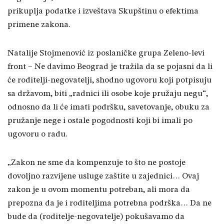
prikuplja podatke i izveštava Skupštinu o efektima
primene zakona.
Natalije Stojmenović iz poslaničke grupa Zeleno-levi
front – Ne davimo Beograd je tražila da se pojasni da li
će roditelji-negovatelji, shodno ugovoru koji potpisuju
sa državom, biti „radnici ili osobe koje pružaju negu“,
odnosno da li će imati podršku, savetovanje, obuku za
pružanje nege i ostale pogodnosti koji bi imali po
ugovoru o radu.
„Zakon ne sme da kompenzuje to što ne postoje
dovoljno razvijene usluge zaštite u zajednici… Ovaj
zakon je u ovom momentu potreban, ali mora da
prepozna da je i roditeljima potrebna podrška… Da ne
bude da (roditelje-negovatelje) pokušavamo da