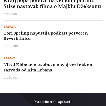
Kralj popa ponovo na velikom platnu:
Stiže nastavak filma o Majklu Džeksonu
pre
19
sati
ZABAVA
Tori Speling napustila podkast posvećen
Beverli Hilsu
pre
20
sati
ZABAVA
Nikol Kidman navodno u novoj vezi nakon
razvoda od Kita Erbana
pre
2
dana
Preuzmite naše aplikacije