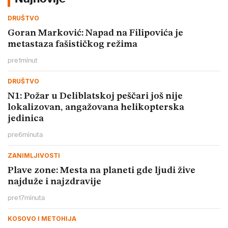
DRUŠTVO
Goran Marković: Napad na Filipovića je
metastaza fašističkog režima
pre
1
minut
DRUŠTVO
N1: Požar u Deliblatskoj peščari još nije
lokalizovan, angažovana helikopterska
jedinica
pre
6
minuta
ZANIMLJIVOSTI
Plave zone: Mesta na planeti gde ljudi žive
najduže i najzdravije
pre
17
minuta
KOSOVO I METOHIJA