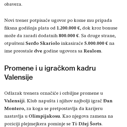
obaveza.
Novi trener potpisaće ugovor po kome mu pripada
fiksna godišnja plata od
1.200.000 €
, dok kroz bonuse
može da zaradi dodatnih
800.000 €
. Sa druge strane,
otpušteni
Serđo Skariolo
inkasiraće
5.000.000 €
na
ime preostale
dve
godine ugovora sa
Realom
.
Promene i u igračkom kadru
Valensije
Odlazak trenera označiće i ozbiljne promene u
Valensiji
. Klub napušta i njihov najbolji igrač
Đan
Montero
, za koga se pretpostavlja da karijeru
nastavlja u
Olimpijakosu
. Kao njegova zamena na
poziciji plejmejkera pominje se
Ti-Džej Šorts
.