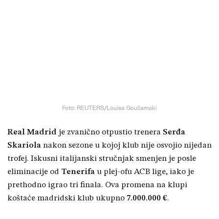
Foto: REUTERS/Louisa Gouliamaki
Real Madrid
je zvanično otpustio trenera
Serđa
Skariola
nakon sezone u kojoj klub nije osvojio nijedan
trofej. Iskusni italijanski stručnjak smenjen je posle
eliminacije od
Tenerifa
u plej-ofu ACB lige, iako je
prethodno igrao tri finala. Ova promena na klupi
koštaće madridski klub ukupno
7.000.000 €
.