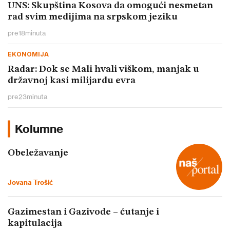
UNS: Skupština Kosova da omogući nesmetan
rad svim medijima na srpskom jeziku
pre
18
minuta
EKONOMIJA
Radar: Dok se Mali hvali viškom, manjak u
državnoj kasi milijardu evra
pre
23
minuta
Kolumne
Obeležavanje
Jovana Trošić
Gazimestan i Gazivode – ćutanje i
kapitulacija