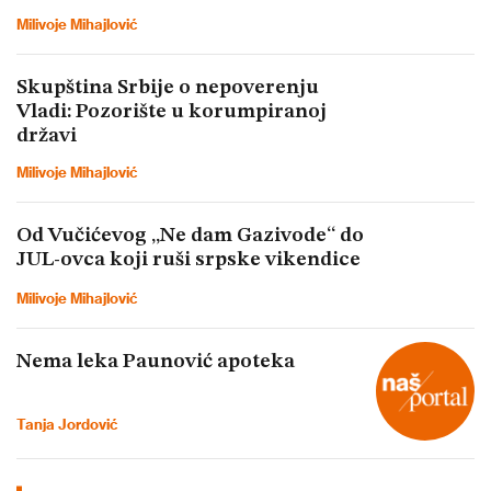
Milivoje Mihajlović
Skupština Srbije o nepoverenju
Vladi: Pozorište u korumpiranoj
državi
Milivoje Mihajlović
Od Vučićevog „Ne dam Gazivode“ do
JUL-ovca koji ruši srpske vikendice
Milivoje Mihajlović
Nema leka Paunović apoteka
Tanja Jordović