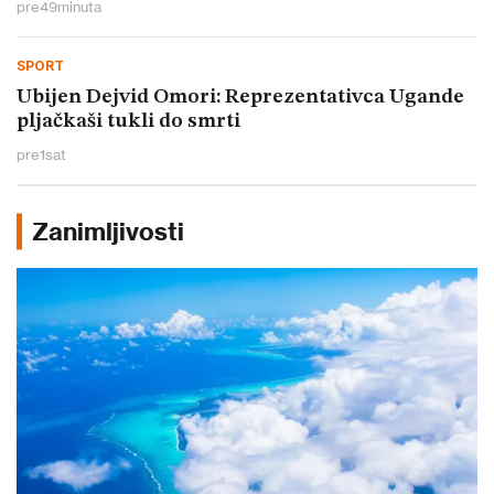
pre
49
minuta
SPORT
Ubijen Dejvid Omori: Reprezentativca Ugande
pljačkaši tukli do smrti
pre
1
sat
Zanimljivosti