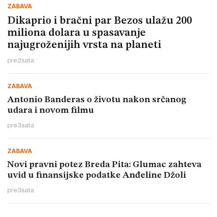
ZABAVA
Dikaprio i bračni par Bezos ulažu 200
miliona dolara u spasavanje
najugroženijih vrsta na planeti
pre
2
sata
ZABAVA
Antonio Banderas o životu nakon srčanog
udara i novom filmu
pre
3
sata
ZABAVA
Novi pravni potez Breda Pita: Glumac zahteva
uvid u finansijske podatke Anđeline Džoli
pre
3
sata