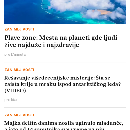
ZANIMLJIVOSTI
Plave zone: Mesta na planeti gde ljudi
žive najduže i najzdravije
pre
17
minuta
ZANIMLJIVOSTI
Rešavanje višedecenijske misterije: Šta se
zaista krije u mraku ispod antarktičkog leda?
(VIDEO)
pre
1
dan
ZANIMLJIVOSTI
Majka delfin danima nosila uginulo mladunče,
a jato od 14 saputnika sve vreme uz nju