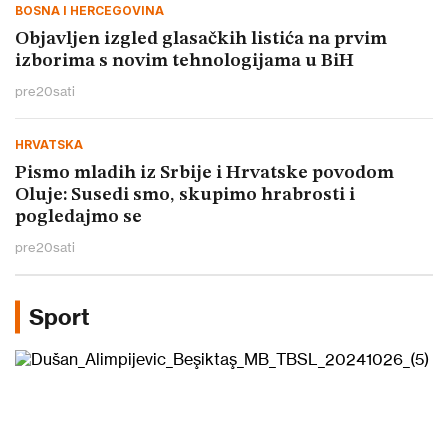
BOSNA I HERCEGOVINA
Objavljen izgled glasačkih listića na prvim
izborima s novim tehnologijama u BiH
pre
20
sati
HRVATSKA
Pismo mladih iz Srbije i Hrvatske povodom
Oluje: Susedi smo, skupimo hrabrosti i
pogledajmo se
pre
20
sati
Sport