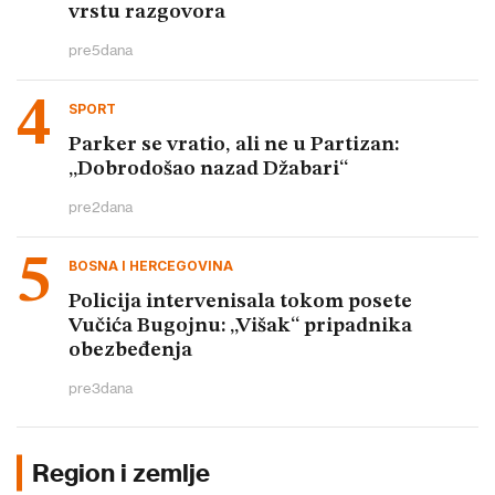
vrstu razgovora
pre
5
dana
SPORT
Parker se vratio, ali ne u Partizan:
„Dobrodošao nazad Džabari“
pre
2
dana
BOSNA I HERCEGOVINA
Policija intervenisala tokom posete
Vučića Bugojnu: „Višak“ pripadnika
obezbeđenja
pre
3
dana
Region i zemlje