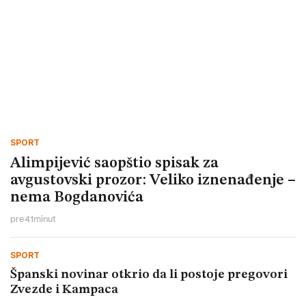
SPORT
Alimpijević saopštio spisak za
avgustovski prozor: Veliko iznenađenje –
nema Bogdanovića
pre
41
minut
SPORT
Španski novinar otkrio da li postoje pregovori
Zvezde i Kampaca