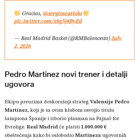
Gracias,
@sergioscariolo
pic.twitter.com/x8g5j4ByZd
— Real Madrid Basket (@RMBaloncesto)
July
2, 2026
Pedro Martinez novi trener i detalji
ugovora
Ekipu preuzima doskorašnji strateg
Valensije
Pedro
Martinez
, koji je sa ovim klubom osvojio titulu
šampiona Španije i izborio plasman na Fajnal-for
Evrolige.
Real Madrid
će platiti
1.000.000 €
obeštećenja kako bi oslobodio
Martineza
ugovornih