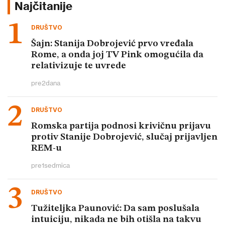
Najčitanije
DRUŠTVO
Šajn: Stanija Dobrojević prvo vređala
Rome, a onda joj TV Pink omogućila da
relativizuje te uvrede
pre
2
dana
DRUŠTVO
Romska partija podnosi krivičnu prijavu
protiv Stanije Dobrojević, slučaj prijavljen
REM-u
pre
1
sedmica
DRUŠTVO
Tužiteljka Paunović: Da sam poslušala
intuiciju, nikada ne bih otišla na takvu