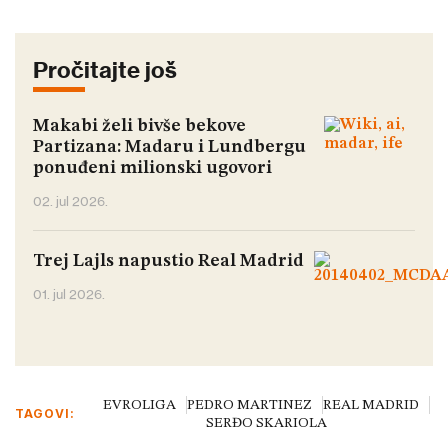
Pročitajte još
Makabi želi bivše bekove
Partizana: Madaru i Lundbergu
ponuđeni milionski ugovori
02. jul 2026.
Trej Lajls napustio Real Madrid
01. jul 2026.
EVROLIGA
PEDRO MARTINEZ
REAL MADRID
TAGOVI:
SERĐO SKARIOLA