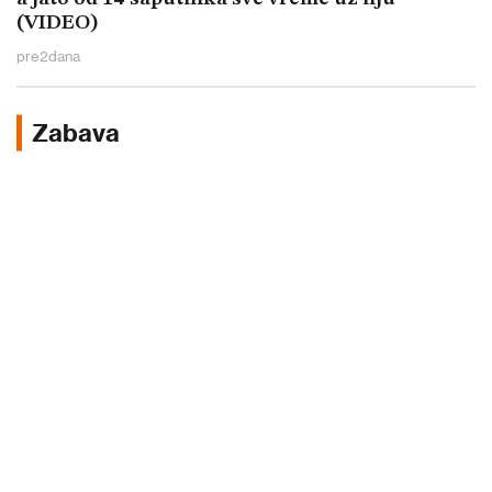
(VIDEO)
pre
2
dana
Zabava