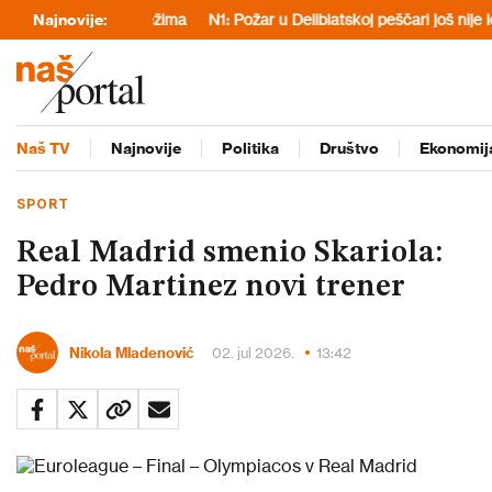
fašističkog režima
Najnovije:
N1: Požar u Deliblatskoj peščari još nije lokaliz
Naš TV
Najnovije
Politika
Društvo
Ekonomij
SPORT
Real Madrid smenio Skariola:
Pedro Martinez novi trener
Nikola Mladenović
02. jul 2026.
13:42