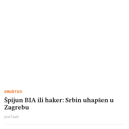
DRUŠTVO
Špijun BIA ili haker: Srbin uhapšen u
Zagrebu
pre
7
sati