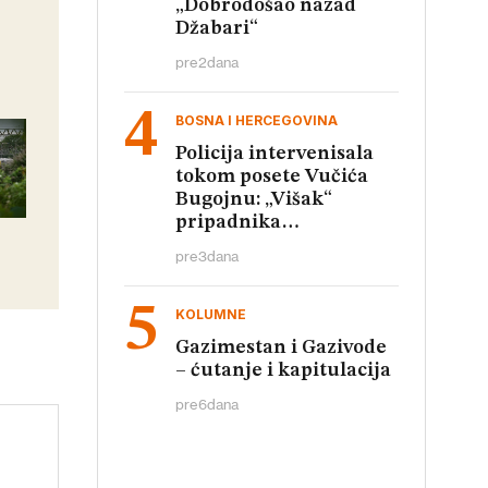
„Dobrodošao nazad
Džabari“
pre
2
dana
BOSNA I HERCEGOVINA
Policija intervenisala
tokom posete Vučića
Bugojnu: „Višak“
pripadnika
obezbeđenja
pre
3
dana
KOLUMNE
Gazimestan i Gazivode
– ćutanje i kapitulacija
pre
6
dana