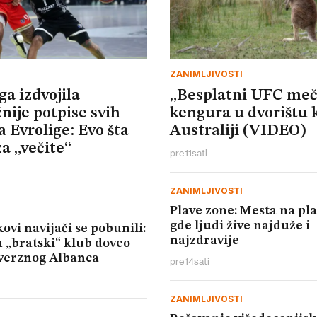
ZANIMLJIVOSTI
ga izdvojila
„Besplatni UFC meč
nije potpise svih
kengura u dvorištu 
 Evrolige: Evo šta
Australiji (VIDEO)
a „večite“
pre
11
sati
ZANIMLJIVOSTI
Plave zone: Mesta na pl
gde ljudi žive najduže i
ovi navijači se pobunili:
najzdravije
 „bratski“ klub doveo
verznog Albanca
pre
14
sati
ZANIMLJIVOSTI