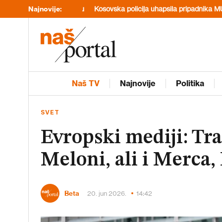
aga u Jemenu
Najnovije:
Kosovska policija uhapsila pripadnika MUP-a Srbije
J
Naš TV
Najnovije
Politika
SVET
Evropski mediji: Tr
Meloni, ali i Merca
Beta
20. jun 2026.
14:42