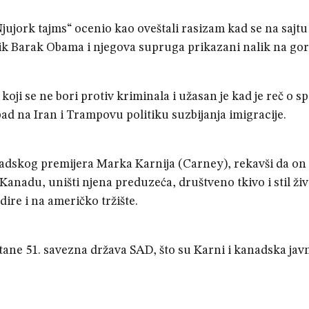
Njujork tajms“ ocenio kao oveštali rasizam kad se na sajtu
ik Barak Obama i njegova supruga prikazani nalik na gori
oji se ne bori protiv kriminala i užasan je kad je reč o sp
apad na Iran i Trampovu politiku suzbijanja imigracije.
adskog premijera Marka Karnija (Carney), rekavši da on 
anadu, uništi njena preduzeća, društveno tkivo i stil živ
re i na američko tržište.
ane 51. savezna država SAD, što su Karni i kanadska jav