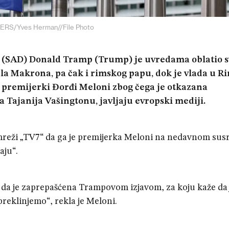
RS/Yves Herman//File Photo
(SAD) Donald Tramp (Trump) je uvredama oblatio s
a Makrona, pa čak i rimskog papu, dok je vlada u R
 premijerki Đorđi Meloni zbog čega je otkazana
a Tajanija Vašingtonu, javljaju evropski mediji.
v mreži „TV7“ da ga je premijerka Meloni na nedavnom sus
aju“.
da je zaprepašćena Trampovom izjavom, za koju kaže da 
 preklinjemo“, rekla je Meloni.