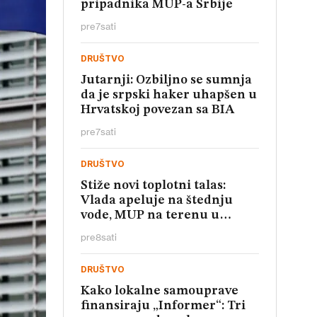
pripadnika MUP-a Srbije
pre
7
sati
DRUŠTVO
Jutarnji: Ozbiljno se sumnja
da je srpski haker uhapšen u
Hrvatskoj povezan sa BIA
pre
7
sati
DRUŠTVO
Stiže novi toplotni talas:
Vlada apeluje na štednju
vode, MUP na terenu u
Vojvodini
pre
8
sati
DRUŠTVO
Kako lokalne samouprave
finansiraju „Informer“: Tri