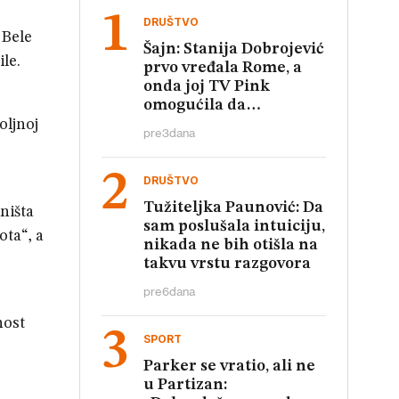
DRUŠTVO
 Bele
Šajn: Stanija Dobrojević
le.
prvo vređala Rome, a
onda joj TV Pink
omogućila da
relativizuje te uvrede
oljnoj
pre
3
dana
DRUŠTVO
Tužiteljka Paunović: Da
ništa
sam poslušala intuiciju,
ota“, a
nikada ne bih otišla na
takvu vrstu razgovora
pre
6
dana
nost
SPORT
Parker se vratio, ali ne
u Partizan: