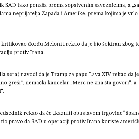
nik SAD tako ponaša prema sopstvenim saveznicima, a „s
đama neprijatelja Zapada i Amerike, prema kojima je vrlo
kritikovao đorđu Meloni i rekao da je bio šokiran zbog t
raciju protiv Irana.
della sera) navodi da je Tramp za papu Lava XIV rekao da je
lno greši“, nemački kancelar „Merc ne zna šta govori“, a
“.
 predsednik rekao da će „kazniti obustavom trgovine“ špa
tio pravo da SAD u operaciji protiv Irana koriste američ