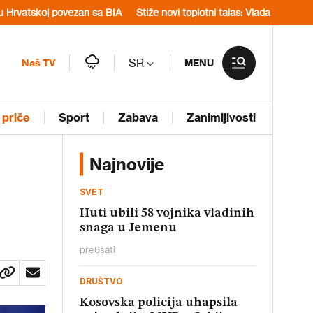
vezan sa BIA
Stiže novi toplotni talas: Vlada apeluje na štednju vod
SR
Naš TV
MENU
 priče
Sport
Zabava
Zanimljivosti
Najnovije
SVET
Huti ubili 58 vojnika vladinih
snaga u Jemenu
pre
6
sati
DRUŠTVO
Kosovska policija uhapsila