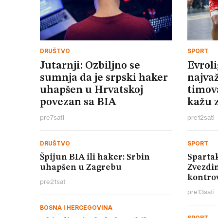
DRUŠTVO
SPORT
Jutarnji: Ozbiljno se
Evroli
sumnja da je srpski haker
najvaž
uhapšen u Hrvatskoj
timova
povezan sa BIA
kažu z
pre
7
sati
pre
12
sati
DRUŠTVO
SPORT
Špijun BIA ili haker: Srbin
Spartak
uhapšen u Zagrebu
Zvezdin
kontro
pre
21
sat
pre
13
sati
BOSNA I HERCEGOVINA
SPORT