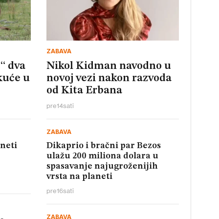
ZABAVA
“ dva
Nikol Kidman navodno u
kuće u
novoj vezi nakon razvoda
od Kita Erbana
pre
14
sati
ZABAVA
aneti
Dikaprio i bračni par Bezos
ulažu 200 miliona dolara u
spasavanje najugroženijih
vrsta na planeti
pre
16
sati
ZABAVA