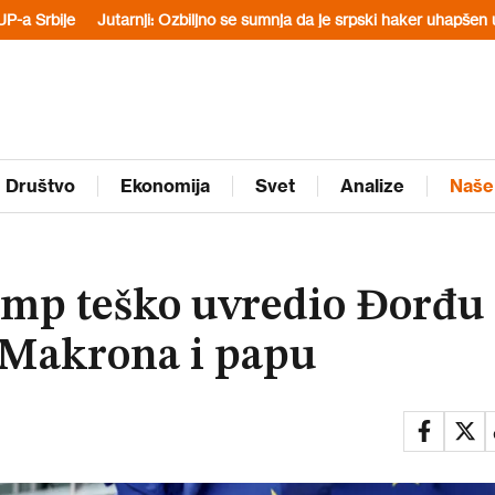
utarnji: Ozbiljno se sumnja da je srpski haker uhapšen u Hrvatskoj po
Društvo
Ekonomija
Svet
Analize
Naše
amp teško uvredio Đorđu
, Makrona i papu