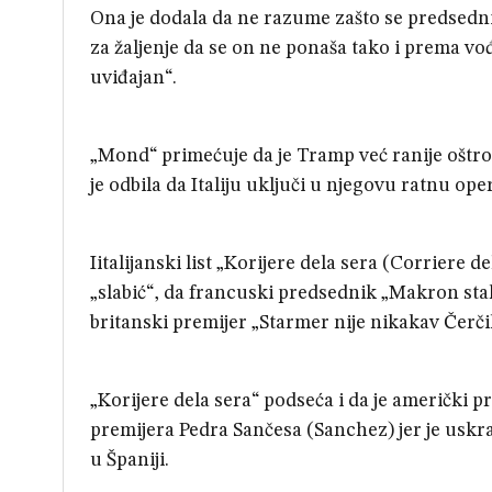
Ona je dodala da ne razume zašto se predsed
za žaljenje da se on ne ponaša tako i prema vo
uviđajan“.
„Mond“ primećuje da je Tramp već ranije oštro 
je odbila da Italiju uključi u njegovu ratnu ope
Iitalijanski list „Korijere dela sera (Corriere 
„slabić“, da francuski predsednik „Makron sta
britanski premijer „Starmer nije nikakav Čerčil
„Korijere dela sera“ podseća i da je američki
premijera Pedra Sančesa (Sanchez) jer je uskra
u Španiji.