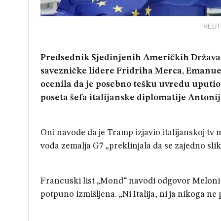
REUTE
Predsednik
Sjedi
njenih
Američkih Država 
savezničke lidere Fridriha Merca, Emanuel
ocenila da je posebno tešku uvredu uputio
poseta šefa italijanske diplomatije Antonij
Oni navode da je Tramp izjavio italijanskoj t
vođa zemalja G7 „preklinjala da se zajedno slik
Francuski list „Mond“ navodi odgovor Meloni 
potpuno izmišljena. „Ni Italija, ni ja nikoga ne