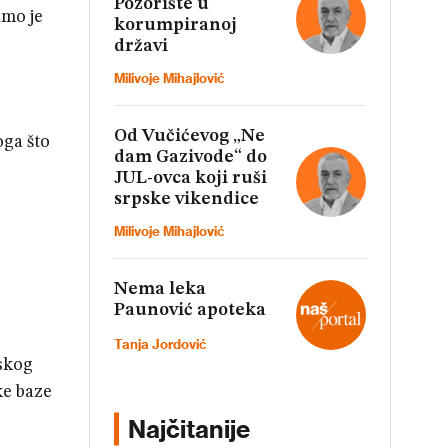
Pozorište u
amo je
korumpiranoj
državi
Milivoje Mihajlović
Od Vučićevog „Ne
oga što
dam Gazivode“ do
JUL-ovca koji ruši
srpske vikendice
Milivoje Mihajlović
Nema leka
Paunović apoteka
Tanja Jordović
nskog
ke baze
Najčitanije