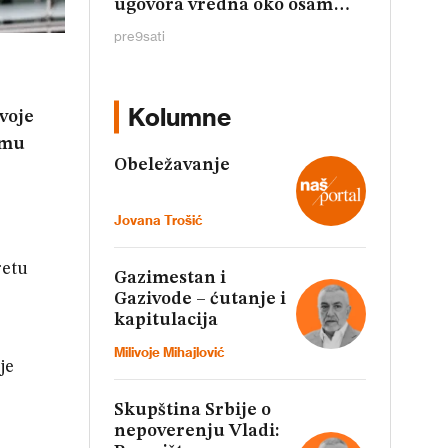
ugovora vredna oko osam
miliona dinara
pre
9
sati
Kolumne
voje
imu
Obeležavanje
Jovana Trošić
retu
Gazimestan i
Gazivode – ćutanje i
kapitulacija
Milivoje Mihajlović
je
Skupština Srbije o
nepoverenju Vladi: