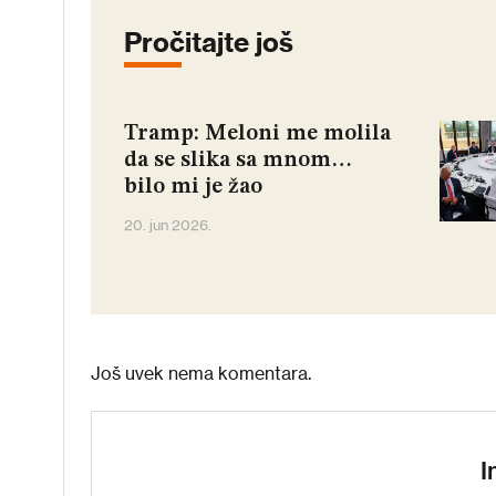
Pročitajte još
Tramp: Meloni me molila
da se slika sa mnom…
bilo mi je žao
20. jun 2026.
Još uvek nema komentara.
I