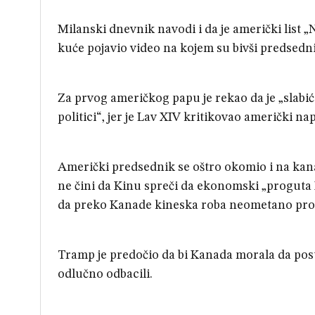
Milanski dnevnik navodi i da je američki list „
kuće pojavio video na kojem su bivši predsedn
Za prvog američkog papu je rekao da je „slabić k
politici“, jer je Lav XIV kritikovao američki n
Američki predsednik se oštro okomio i na kan
ne čini da Kinu spreči da ekonomski „proguta K
da preko Kanade kineska roba neometano prodi
Tramp je predočio da bi Kanada morala da post
odlučno odbacili.