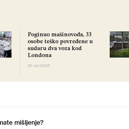
Poginuo mašinovođa, 33
osobe teško povređene u
sudaru dva voza kod
Londona
20. jun 2026.
mate mišljenje?