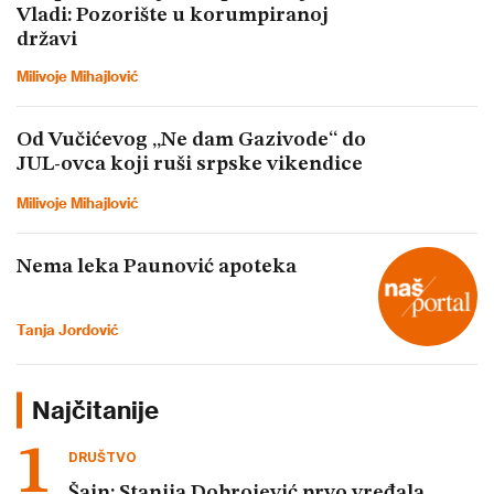
Vladi: Pozorište u korumpiranoj
državi
Milivoje Mihajlović
Od Vučićevog „Ne dam Gazivode“ do
JUL-ovca koji ruši srpske vikendice
Milivoje Mihajlović
Nema leka Paunović apoteka
Tanja Jordović
Najčitanije
DRUŠTVO
Šajn: Stanija Dobrojević prvo vređala