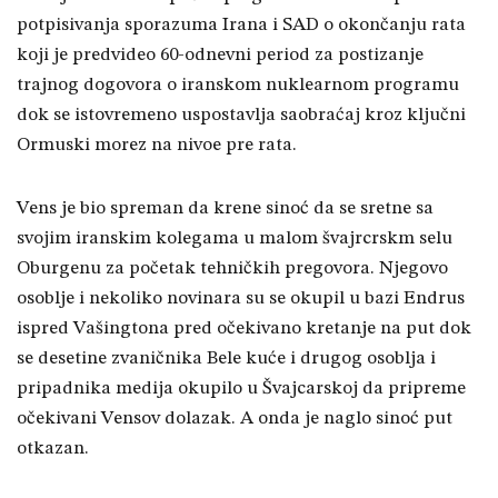
potpisivanja sporazuma Irana i SAD o okončanju rata
koji je predvideo 60-odnevni period za postizanje
trajnog dogovora o iranskom nuklearnom programu
dok se istovremeno uspostavlja saobraćaj kroz ključni
Ormuski morez na nivoe pre rata.
Vens je bio spreman da krene sinoć da se sretne sa
svojim iranskim kolegama u malom švajrcrskm selu
Oburgenu za početak tehničkih pregovora. Njegovo
osoblje i nekoliko novinara su se okupil u bazi Endrus
ispred Vašingtona pred očekivano kretanje na put dok
se desetine zvaničnika Bele kuće i drugog osoblja i
pripadnika medija okupilo u Švajcarskoj da pripreme
očekivani Vensov dolazak. A onda je naglo sinoć put
otkazan.