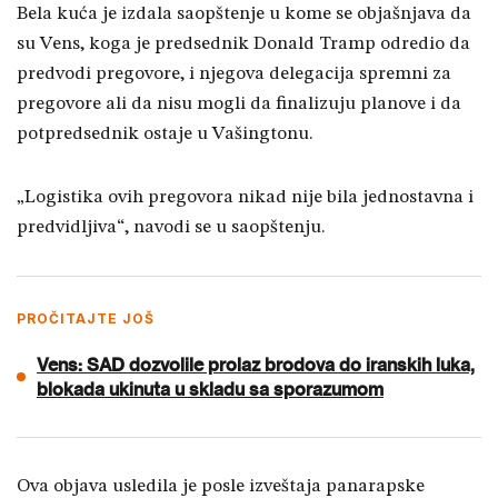
Bela kuća je izdala saopštenje u kome se objašnjava da
su Vens, koga je predsednik Donald Tramp odredio da
predvodi pregovore, i njegova delegacija spremni za
pregovore ali da nisu mogli da finalizuju planove i da
potpredsednik ostaje u Vašingtonu.
„Logistika ovih pregovora nikad nije bila jednostavna i
predvidljiva“, navodi se u saopštenju.
PROČITAJTE JOŠ
Vens: SAD dozvolile prolaz brodova do iranskih luka,
blokada ukinuta u skladu sa sporazumom
Ova objava usledila je posle izveštaja panarapske