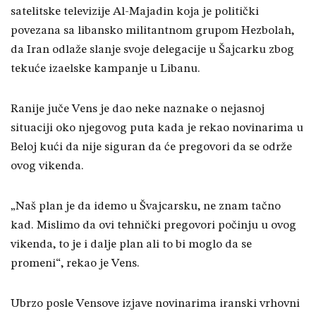
satelitske televizije Al-Majadin koja je politički
povezana sa libansko militantnom grupom Hezbolah,
da Iran odlaže slanje svoje delegacije u Šajcarku zbog
tekuće izaelske kampanje u Libanu.
Ranije juče Vens je dao neke naznake o nejasnoj
situaciji oko njegovog puta kada je rekao novinarima u
Beloj kući da nije siguran da će pregovori da se održe
ovog vikenda.
„Naš plan je da idemo u Švajcarsku, ne znam tačno
kad. Mislimo da ovi tehnički pregovori počinju u ovog
vikenda, to je i dalje plan ali to bi moglo da se
promeni“, rekao je Vens.
Ubrzo posle Vensove izjave novinarima iranski vrhovni