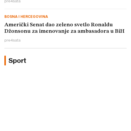
pre
4
sata
BOSNA I HERCEGOVINA
Američki Senat dao zeleno svetlo Ronaldu
Džonsonu za imenovanje za ambasadora u BiH
pre
4
sata
Sport