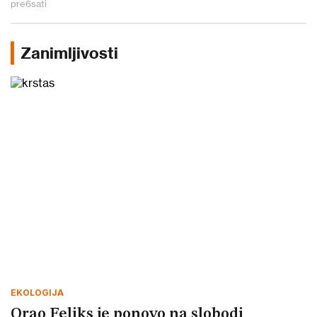
pre
6
sati
Zanimljivosti
EKOLOGIJA
Orao Feliks je ponovo na slobodi