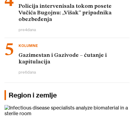
Policija intervenisala tokom posete
Vučića Bugojnu: „Višak“ pripadnika
obezbeđenja
pre
4
dana
KOLUMNE
Gazimestan i Gazivode – ćutanje i
kapitulacija
pre
6
dana
Region i zemlje