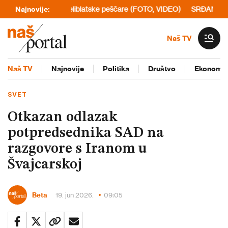
verovatno iz Deliblatske peščare (FOTO, VIDEO)
Najnovije:
SRĐAN MILIVOJEVIĆ
Naš TV
Naš TV
Najnovije
Politika
Društvo
Ekonomij
SVET
Otkazan odlazak
potpredsednika SAD na
razgovore s Iranom u
Švajcarskoj
Beta
19. jun 2026.
09:05