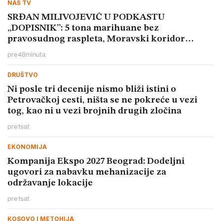
NAŠ TV
SRĐAN MILIVOJEVIĆ U PODKASTU
„DOPISNIK”: 5 tona marihuane bez
pravosudnog raspleta, Moravski koridor
skuplji 10 puta
pre
48
minuta
DRUŠTVO
Ni posle tri decenije nismo bliži istini o
Petrovačkoj cesti, ništa se ne pokreće u vezi
tog, kao ni u vezi brojnih drugih zločina
pre
1
sat
EKONOMIJA
Kompanija Ekspo 2027 Beograd: Dodeljni
ugovori za nabavku mehanizacije za
održavanje lokacije
pre
1
sat
KOSOVO I METOHIJA