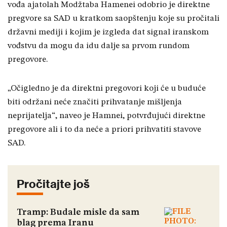
vođa ajatolah Modžtaba Hamenei odobrio je direktne
pregvore sa SAD u kratkom saopštenju koje su pročitali
državni mediji i kojim je izgleda dat signal iranskom
vođstvu da mogu da idu dalje sa prvom rundom
pregovore.
„Očigledno je da direktni pregovori koji će u buduće
biti održani neće značiti prihvatanje mišljenja
neprijatelja“, naveo je Hamnei, potvrđujući direktne
pregovore ali i to da neće a priori prihvatiti stavove
SAD.
Pročitajte još
Tramp: Budale misle da sam
blag prema Iranu