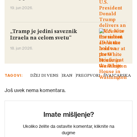
19. jun 2026.
„Tramp je jedini saveznik
Izraela na celom svetu“
18. jun 2026.
TAGOVI:
DŽEJ DI VENS
IRAN
PREGPVORI
ŠVAJCARSKA
Još uvek nema komentara.
Imate mišljenje?
Ukoliko želite da ostavite komentar, kliknite na
dugme