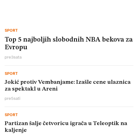
SPORT
Top 5 najboljih slobodnih NBA bekova za
Evropu
pre
3
sata
SPORT
Jokić protiv Vembanjame: Izašle cene ulaznica
za spektakl u Areni
pre
5
sati
SPORT
Partizan šalje četvoricu igrača u Teleoptik na
kaljenje