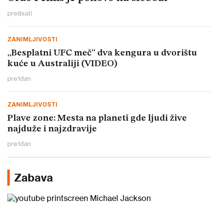
pre
8
sati
ZANIMLJIVOSTI
„Besplatni UFC meč“ dva kengura u dvorištu
kuće u Australiji (VIDEO)
pre
1
dan
ZANIMLJIVOSTI
Plave zone: Mesta na planeti gde ljudi žive
najduže i najzdravije
pre
1
dan
Zabava