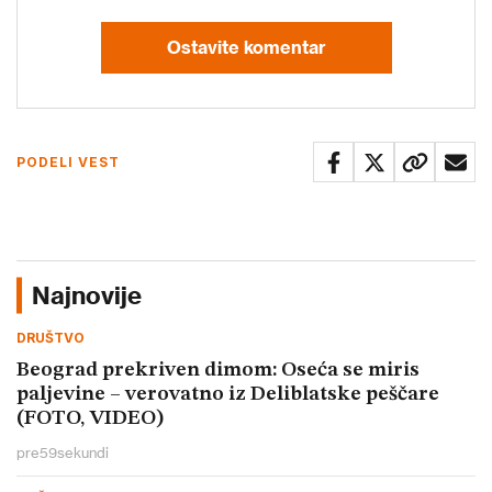
Ostavite komentar
PODELI VEST
Najnovije
DRUŠTVO
Beograd prekriven dimom: Oseća se miris
paljevine – verovatno iz Deliblatske peščare
(FOTO, VIDEO)
pre
59
sekundi