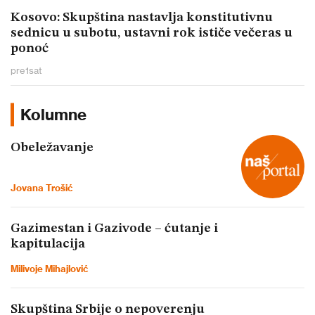
Kosovo: Skupština nastavlja konstitutivnu
sednicu u subotu, ustavni rok ističe večeras u
ponoć
pre
1
sat
Kolumne
Obeležavanje
Jovana Trošić
Gazimestan i Gazivode – ćutanje i
kapitulacija
Milivoje Mihajlović
Skupština Srbije o nepoverenju