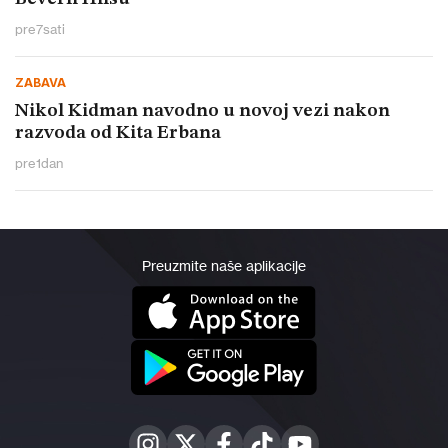
pre
7
sati
ZABAVA
Nikol Kidman navodno u novoj vezi nakon
razvoda od Kita Erbana
pre
1
dan
Preuzmite naše aplikacije