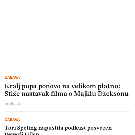
ZABAVA
Kralj popa ponovo na velikom platnu:
Stiže nastavak filma o Majklu Džeksonu
pre
6
sati
ZABAVA
Tori Speling napustila podkast posvećen
Beverli Hilsu