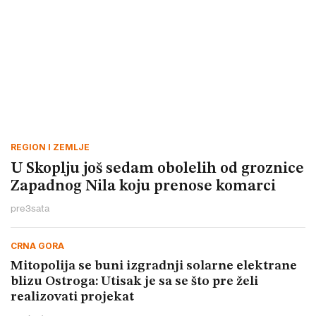
REGION I ZEMLJE
U Skoplju još sedam obolelih od groznice
Zapadnog Nila koju prenose komarci
pre
3
sata
CRNA GORA
Mitopolija se buni izgradnji solarne elektrane
blizu Ostroga: Utisak je sa se što pre želi
realizovati projekat