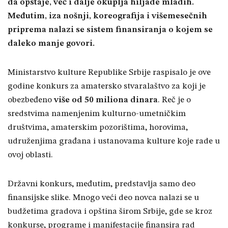
da opstaje, već i dalje okuplja hiljade mladih.
Međutim, iza nošnji, koreografija i višemesečnih
priprema nalazi se sistem finansiranja o kojem se
daleko manje govori.
Ministarstvo kulture Republike Srbije raspisalo je ove
godine konkurs za amatersko stvaralaštvo za koji je
obezbeđeno
više od 50 miliona dinara
. Reč je o
sredstvima namenjenim kulturno-umetničkim
društvima, amaterskim pozorištima, horovima,
udruženjima građana i ustanovama kulture koje rade u
ovoj oblasti.
Državni konkurs, međutim, predstavlja samo deo
finansijske slike. Mnogo veći deo novca nalazi se u
budžetima gradova i opština širom Srbije, gde se kroz
konkurse, programe i manifestacije finansira rad