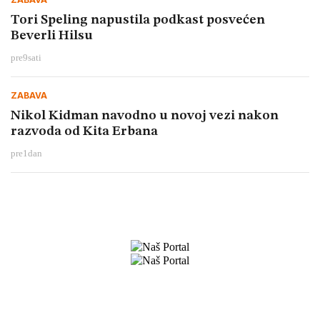
Tori Speling napustila podkast posvećen
Beverli Hilsu
pre
9
sati
ZABAVA
Nikol Kidman navodno u novoj vezi nakon
razvoda od Kita Erbana
pre
1
dan
Preuzmite naše aplikacije