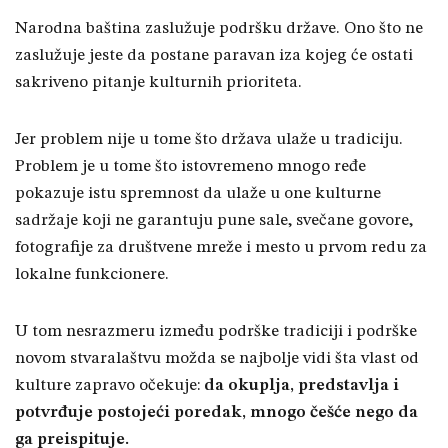
Narodna baština zaslužuje podršku države. Ono što ne
zaslužuje jeste da postane paravan iza kojeg će ostati
sakriveno pitanje kulturnih prioriteta.
Jer problem nije u tome što država ulaže u tradiciju.
Problem je u tome što istovremeno mnogo ređe
pokazuje istu spremnost da ulaže u one kulturne
sadržaje koji ne garantuju pune sale, svečane govore,
fotografije za društvene mreže i mesto u prvom redu za
lokalne funkcionere.
U tom nesrazmeru između podrške tradiciji i podrške
novom stvaralaštvu možda se najbolje vidi šta vlast od
kulture zapravo očekuje:
da okuplja, predstavlja i
potvrđuje postojeći poredak, mnogo češće nego da
ga preispituje.