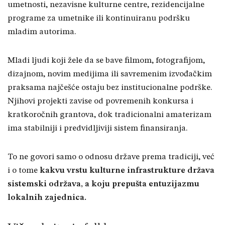
umetnosti, nezavisne kulturne centre, rezidencijalne
programe za umetnike ili kontinuiranu podršku
mladim autorima.
Mladi ljudi koji žele da se bave filmom, fotografijom,
dizajnom, novim medijima ili savremenim izvođačkim
praksama najčešće ostaju bez institucionalne podrške.
Njihovi projekti zavise od povremenih konkursa i
kratkoročnih grantova, dok tradicionalni amaterizam
ima stabilniji i predvidljiviji sistem finansiranja.
To ne govori samo o odnosu države prema tradiciji, već
i o tome
kakvu vrstu kulturne infrastrukture država
sistemski održava, a koju prepušta entuzijazmu
lokalnih zajednica.