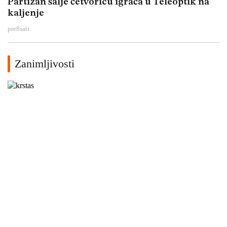
Partizan šalje četvoricu igrača u Teleoptik na
kaljenje
pre
8
sati
Zanimljivosti