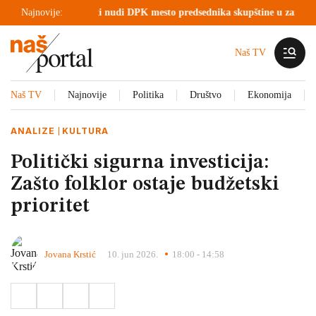
večeru
Najnovije:
Kurti nudi DPK mesto predsednika skupštine u zamenu za podrš
Naš TV
Naš TV
Najnovije
Politika
Društvo
Ekonomija
ANALIZE
KULTURA
Politički sigurna investicija:
Zašto folklor ostaje budžetski
prioritet
Jovana Krstić
10. jun 2026.
18:00 - 14:58