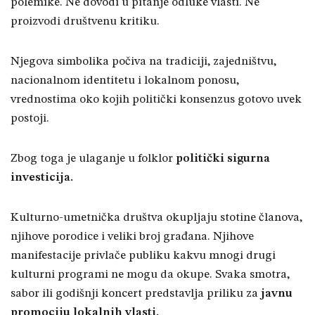
polemike. Ne dovodi u pitanje odluke vlasti. Ne
proizvodi društvenu kritiku.
Njegova simbolika počiva na tradiciji, zajedništvu,
nacionalnom identitetu i lokalnom ponosu,
vrednostima oko kojih politički konsenzus gotovo uvek
postoji.
Zbog toga je ulaganje u folklor
politički sigurna
investicija.
Kulturno-umetnička društva okupljaju stotine članova,
njihove porodice i veliki broj građana. Njihove
manifestacije privlače publiku kakvu mnogi drugi
kulturni programi ne mogu da okupe. Svaka smotra,
sabor ili godišnji koncert predstavlja priliku za
javnu
promociju lokalnih vlasti.