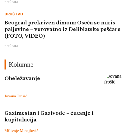
pre
2
sata
DRUŠTVO
Beograd prekriven dimom: Oseća se miris
paljevine – verovatno iz Deliblatske peščare
(FOTO, VIDEO)
pre
2
sata
Kolumne
Obeležavanje
Jovana Trošić
Gazimestan i Gazivode – ćutanje i
kapitulacija
Milivoje Mihajlović