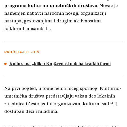
programa kulturno-umetničkih društava.
Novac je
namenjen nabavci narodnih nošnji, organizaciji
nastupa, gostovanjima i drugim aktivnostima
folklornih ansambala.
PROČITAJTE JOŠ
Kultura na „klik“: Književnost u doba kratkih formi
Na prvi pogled, u tome nema ničeg spornog. Kulturno-
umetnička društva predstavljaju važan deo lokalnih
zajednica i često jedini organizovani kulturni sadržaj
dostupan deci i mladima.