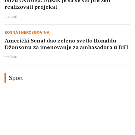
blizu Ostroga: Utisak je sa se što pre želi
realizovati projekat
pre
5
sati
BOSNA I HERCEGOVINA
Američki Senat dao zeleno svetlo Ronaldu
Džonsonu za imenovanje za ambasadora u BiH
pre
6
sati
Sport