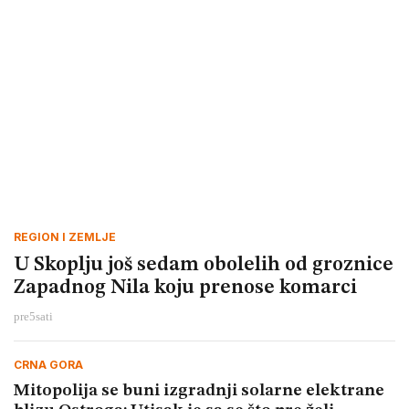
REGION I ZEMLJE
U Skoplju još sedam obolelih od groznice
Zapadnog Nila koju prenose komarci
pre
5
sati
CRNA GORA
Mitopolija se buni izgradnji solarne elektrane