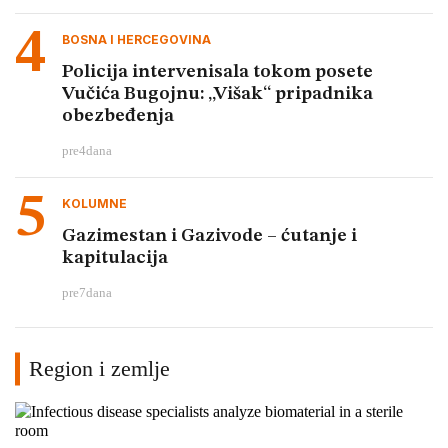
BOSNA I HERCEGOVINA
Policija intervenisala tokom posete
Vučića Bugojnu: „Višak“ pripadnika
obezbeđenja
pre
4
dana
KOLUMNE
Gazimestan i Gazivode – ćutanje i
kapitulacija
pre
7
dana
Region i zemlje