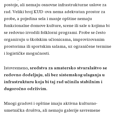
postoje, ali nemaju osnovne infrastrukturne uslove za
rad. Veliki broj KUD-ova nema adekvatan prostor za
probe, a pojedina sela i manje opštine nemaju
funkcionalne domove kulture, scene ili sale u kojima bi
se redovno izvodili folklorni programi. Probe se često
organizuju u školskim učionicama, improvizovanim
prostorima ili sportskim salama, uz ograničene termine
i logističke mogućnosti.
Istovremeno,
sredstva za amatersko stvaralaštvo se
redovno dodeljuju, ali bez sistemskog ulaganja u
infrastrukturu koja bi taj rad učinila stabilnim i
dugoročno održivim.
Mnogi gradovi i opštine imaju aktivna kulturno-
umetnička društva, ali nemaju galerije savremene