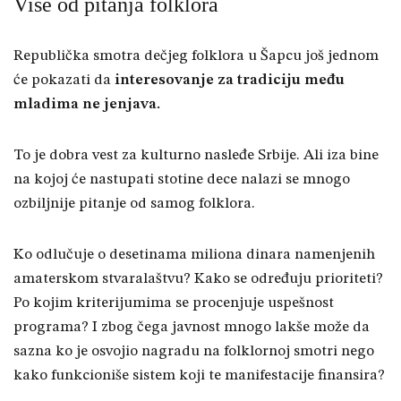
Više od pitanja folklora
Republička smotra dečjeg folklora u Šapcu još jednom
će pokazati da
interesovanje za tradiciju među
mladima ne jenjava.
To je dobra vest za kulturno nasleđe Srbije. Ali iza bine
na kojoj će nastupati stotine dece nalazi se mnogo
ozbiljnije pitanje od samog folklora.
Ko odlučuje o desetinama miliona dinara namenjenih
amaterskom stvaralaštvu? Kako se određuju prioriteti?
Po kojim kriterijumima se procenjuje uspešnost
programa? I zbog čega javnost mnogo lakše može da
sazna ko je osvojio nagradu na folklornoj smotri nego
kako funkcioniše sistem koji te manifestacije finansira?