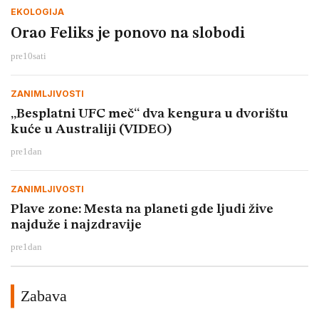
EKOLOGIJA
Orao Feliks je ponovo na slobodi
pre
10
sati
ZANIMLJIVOSTI
„Besplatni UFC meč“ dva kengura u dvorištu
kuće u Australiji (VIDEO)
pre
1
dan
ZANIMLJIVOSTI
Plave zone: Mesta na planeti gde ljudi žive
najduže i najzdravije
pre
1
dan
Zabava