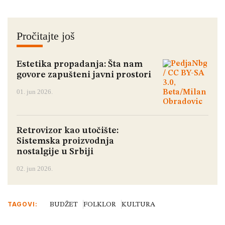
Pročitajte još
Estetika propadanja: Šta nam
govore zapušteni javni prostori
01. jun 2026.
Retrovizor kao utočište:
Sistemska proizvodnja
nostalgije u Srbiji
02. jun 2026.
TAGOVI:
BUDŽET
FOLKLOR
KULTURA