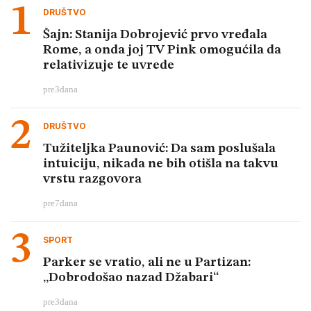
DRUŠTVO
Šajn: Stanija Dobrojević prvo vređala
Rome, a onda joj TV Pink omogućila da
relativizuje te uvrede
pre
3
dana
DRUŠTVO
Tužiteljka Paunović: Da sam poslušala
intuiciju, nikada ne bih otišla na takvu
vrstu razgovora
pre
7
dana
SPORT
Parker se vratio, ali ne u Partizan:
„Dobrodošao nazad Džabari“
pre
3
dana