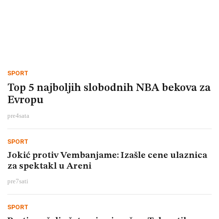
SPORT
Top 5 najboljih slobodnih NBA bekova za
Evropu
pre
4
sata
SPORT
Jokić protiv Vembanjame: Izašle cene ulaznica
za spektakl u Areni
pre
7
sati
SPORT