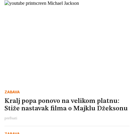
ZABAVA
Kralj popa ponovo na velikom platnu:
Stiže nastavak filma o Majklu Džeksonu
pre
8
sati
ZABAVA