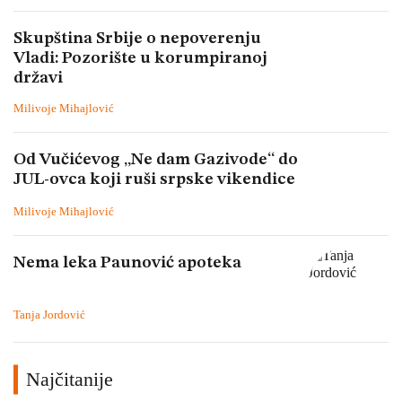
Skupština Srbije o nepoverenju
Vladi: Pozorište u korumpiranoj
državi
Milivoje Mihajlović
Od Vučićevog „Ne dam Gazivode“ do
JUL-ovca koji ruši srpske vikendice
Milivoje Mihajlović
Nema leka Paunović apoteka
Tanja Jordović
Najčitanije