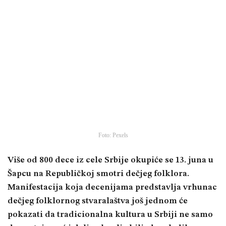
Foto: Pexels
Više od 800 dece iz cele Srbije okupiće se 13. juna u
Šapcu na Republičkoj smotri dečjeg folklora.
Manifestacija koja decenijama predstavlja vrhunac
dečjeg folklornog stvaralaštva još jednom će
pokazati da tradicionalna kultura u Srbiji ne samo