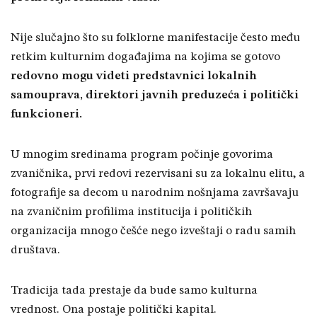
Nije slučajno što su folklorne manifestacije često među
retkim kulturnim događajima na kojima se gotovo
redovno mogu videti predstavnici lokalnih
samouprava, direktori javnih preduzeća i politički
funkcioneri.
U mnogim sredinama program počinje govorima
zvaničnika, prvi redovi rezervisani su za lokalnu elitu, a
fotografije sa decom u narodnim nošnjama završavaju
na zvaničnim profilima institucija i političkih
organizacija mnogo češće nego izveštaji o radu samih
društava.
Tradicija tada prestaje da bude samo kulturna
vrednost. Ona postaje politički kapital.