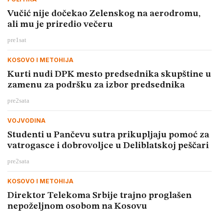
Vučić nije dočekao Zelenskog na aerodromu,
ali mu je priredio večeru
pre
1
sat
KOSOVO I METOHIJA
Kurti nudi DPK mesto predsednika skupštine u
zamenu za podršku za izbor predsednika
pre
2
sata
VOJVODINA
Studenti u Pančevu sutra prikupljaju pomoć za
vatrogasce i dobrovoljce u Deliblatskoj peščari
pre
2
sata
KOSOVO I METOHIJA
Direktor Telekoma Srbije trajno proglašen
nepoželjnom osobom na Kosovu