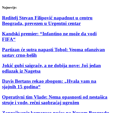
Najnovije:
Reditelj Stevan Filipović napadnut u centru
Beograda, prevezen u Urgentni centar
Kandski premier: “Infantino ne može da vodi
FIFA“
Partizan će sutra napasti Tobol: Veoma ofanzivan
sastav crno-belih
Jokić gubi saigrače, a ne dobija nove: Još jedan
odlazak iz Nagetsa
Davis Bertans rekao zbogom: „Hvala vam na
sjajnih 15 godina“
Operativni tim Vlade: Nema opasnosti od nestašica
struje i vode, rečni saobraćaj ugrožen
Zaprašivanje komaraca noćas na Novom Beogradu