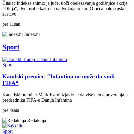
Čitalac Indeksa snimio je juče, uoči obeležavanja godišnjice akcije
"Oluja", dve osobe kako na nadvožnjaku kod Otočca pale srpsku
zastavu.
pre
11
sati
Index.hr
Sport
Sport
Kandski premier: “Infantino ne može da vodi
FIFA“
Kanadski premijer Mark Karni izjavio je da više nema poverenja u
predsednika FIFA-e Đanija Infantina
pre
4
sata
Redakcija
Sport