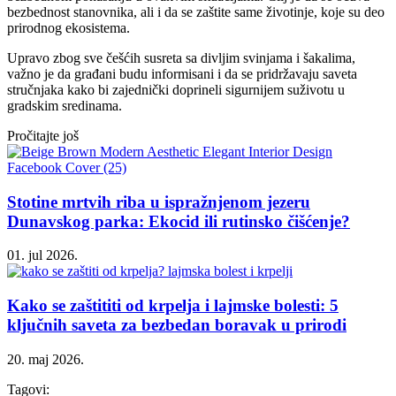
bezbednost stanovnika, ali i da se zaštite same životinje, koje su deo
prirodnog ekosistema.
Upravo zbog sve češćih susreta sa divljim svinjama i šakalima,
važno je da građani budu informisani i da se pridržavaju saveta
stručnjaka kako bi zajednički doprineli sigurnijem suživotu u
gradskim sredinama.
Pročitajte još
Stotine mrtvih riba u ispražnjenom jezeru
Dunavskog parka: Ekocid ili rutinsko čišćenje?
01. jul 2026.
Kako se zaštititi od krpelja i lajmske bolesti: 5
ključnih saveta za bezbedan boravak u prirodi
20. maj 2026.
Tagovi: