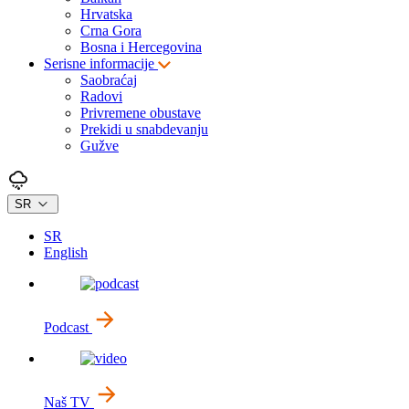
Hrvatska
Crna Gora
Bosna i Hercegovina
Serisne informacije
Saobraćaj
Radovi
Privremene obustave
Prekidi u snabdevanju
Gužve
SR
SR
English
Podcast
Naš TV