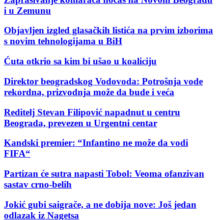
i u Zemunu
Objavljen izgled glasačkih listića na prvim izborima
s novim tehnologijama u BiH
Ćuta otkrio sa kim bi ušao u koaliciju
Direktor beogradskog Vodovoda: Potrošnja vode
rekordna, prizvodnja može da bude i veća
Reditelj Stevan Filipović napadnut u centru
Beograda, prevezen u Urgentni centar
Kandski premier: “Infantino ne može da vodi
FIFA“
Partizan će sutra napasti Tobol: Veoma ofanzivan
sastav crno-belih
Jokić gubi saigrače, a ne dobija nove: Još jedan
odlazak iz Nagetsa