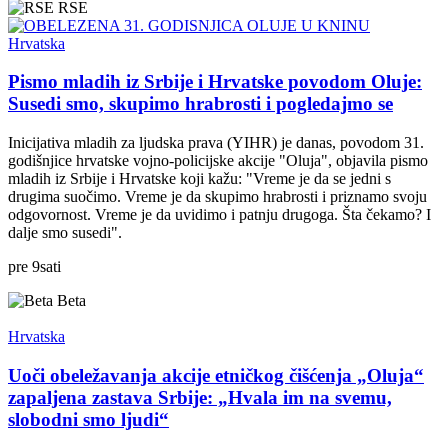
RSE
Hrvatska
Pismo mladih iz Srbije i Hrvatske povodom Oluje:
Susedi smo, skupimo hrabrosti i pogledajmo se
Inicijativa mladih za ljudska prava (YIHR) je danas, povodom 31.
godišnjice hrvatske vojno-policijske akcije "Oluja", objavila pismo
mladih iz Srbije i Hrvatske koji kažu: "Vreme je da se jedni s
drugima suočimo. Vreme je da skupimo hrabrosti i priznamo svoju
odgovornost. Vreme je da uvidimo i patnju drugoga. Šta čekamo? I
dalje smo susedi".
pre
9
sati
Beta
Hrvatska
Uoči obeležavanja akcije etničkog čišćenja „Oluja“
zapaljena zastava Srbije: „Hvala im na svemu,
slobodni smo ljudi“