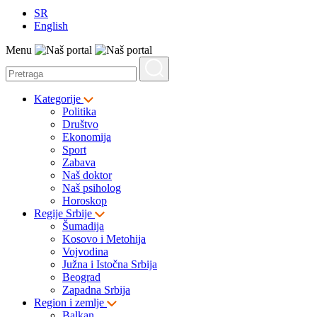
SR
English
Menu
Kategorije
Politika
Društvo
Ekonomija
Sport
Zabava
Naš doktor
Naš psiholog
Horoskop
Regije Srbije
Šumadija
Kosovo i Metohija
Vojvodina
Južna i Istočna Srbija
Beograd
Zapadna Srbija
Region i zemlje
Balkan