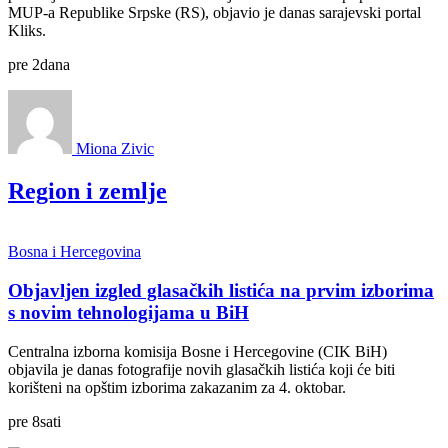
MUP-a Republike Srpske (RS), objavio je danas sarajevski portal
Kliks.
pre
2
dana
Miona Zivic
Region i zemlje
Bosna i Hercegovina
Objavljen izgled glasačkih listića na prvim izborima
s novim tehnologijama u BiH
Centralna izborna komisija Bosne i Hercegovine (CIK BiH)
objavila je danas fotografije novih glasačkih listića koji će biti
korišteni na opštim izborima zakazanim za 4. oktobar.
pre
8
sati