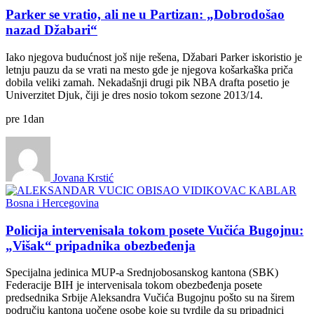
Parker se vratio, ali ne u Partizan: „Dobrodošao
nazad Džabari“
Iako njegova budućnost još nije rešena, Džabari Parker iskoristio je
letnju pauzu da se vrati na mesto gde je njegova košarkaška priča
dobila veliki zamah. Nekadašnji drugi pik NBA drafta posetio je
Univerzitet Djuk, čiji je dres nosio tokom sezone 2013/14.
pre
1
dan
Jovana Krstić
Bosna i Hercegovina
Policija intervenisala tokom posete Vučića Bugojnu:
„Višak“ pripadnika obezbeđenja
Specijalna jedinica MUP-a Srednjobosanskog kantona (SBK)
Federacije BIH je intervenisala tokom obezbeđenja posete
predsednika Srbije Aleksandra Vučića Bugojnu pošto su na širem
području kantona uočene osobe koje su tvrdile da su pripadnici