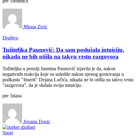
pre
1
sedmica
Miona Zivic
Društvo
Tužiteljka Paunović: Da sam poslušala intuiciju,
nikada ne bih otišla na takvu vrstu razgovora
Tužiteljka u penziji Jasmina Paunović izjavila je da, nakon
negativnih reakcija koje su usledile nakon njenog gostovanja u
podkastu "Inserti" Dejana Lučića, nikada ne bi otišla na takvu vrstu
"razgovora", da je slušala svoju intuiciju.
pre
5
dana
Jovana Trosic
Sport