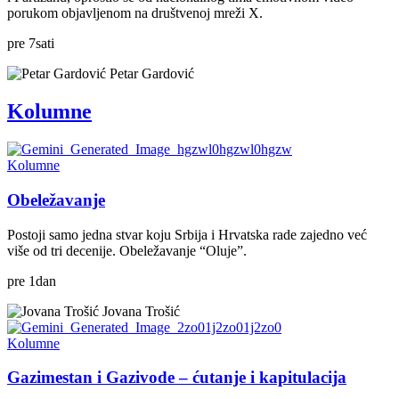
porukom objavljenom na društvenoj mreži X.
pre
7
sati
Petar Gardović
Kolumne
Kolumne
Obeležavanje
Postoji samo jedna stvar koju Srbija i Hrvatska rade zajedno već
više od tri decenije. Obeležavanje “Oluje”.
pre
1
dan
Jovana Trošić
Kolumne
Gazimestan i Gazivode – ćutanje i kapitulacija