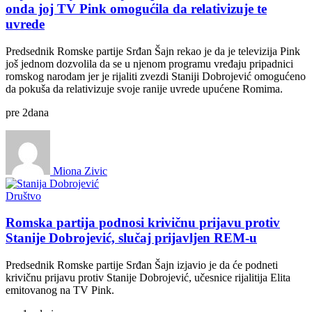
onda joj TV Pink omogućila da relativizuje te
uvrede
Predsednik Romske partije Srđan Šajn rekao je da je televizija Pink
još jednom dozvolila da se u njenom programu vređaju pripadnici
romskog narodam jer je rijaliti zvezdi Staniji Dobrojević omogućeno
da pokuša da relativizuje svoje ranije uvrede upućene Romima.
pre
2
dana
Miona Zivic
Društvo
Romska partija podnosi krivičnu prijavu protiv
Stanije Dobrojević, slučaj prijavljen REM-u
Predsednik Romske partije Srđan Šajn izjavio je da će podneti
krivičnu prijavu protiv Stanije Dobrojević, učesnice rijalitija Elita
emitovanog na TV Pink.