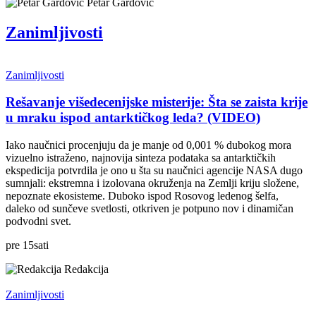
Petar Gardović
Zanimljivosti
Zanimljivosti
Rešavanje višedecenijske misterije: Šta se zaista krije
u mraku ispod antarktičkog leda? (VIDEO)
Iako naučnici procenjuju da je manje od 0,001 % dubokog mora
vizuelno istraženo, najnovija sinteza podataka sa antarktičkih
ekspedicija potvrdila je ono u šta su naučnici agencije NASA dugo
sumnjali: ekstremna i izolovana okruženja na Zemlji kriju složene,
nepoznate ekosisteme. Duboko ispod Rosovog ledenog šelfa,
daleko od sunčeve svetlosti, otkriven je potpuno nov i dinamičan
podvodni svet.
pre
15
sati
Redakcija
Zanimljivosti