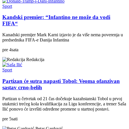
Sport
Kandski premier: “Infantino ne može da vodi
FIFA“
Kanadski premijer Mark Karni izjavio je da više nema poverenja u
predsednika FIFA-e Đanija Infantina
pre
4
sata
Redakcija
Sport
Partizan će sutra napasti Tobol: Veoma ofanzivan
sastav crno-belih
Partizan u četvrtak od 21 čas dočekuje kazahstanski Tobol u prvoj
utakmici trećeg kola kvalifikacija za Ligu konferencije, a trener Saša
Ilić ponovo će izvršiti određene promene u startnoj postavi.
pre
5
sati
Petar Gardović