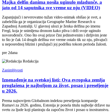
Majka delfin danima nosila uginulo mladunče, a
jato od 14 saputnika sve vreme uz nju (VIDEO)
Zapanjujući i neverovatno tužan video-snimak obišao je svet, a
zabeležila ga je organizacija Geographe Marine Research u
Zapadnoj Australiji. U glavnoj ulozi je ženka delfina po imenu
Fregl, koja je snimljena dronom kako pliva i drži svoje uginulo
novorođenče. Ono što ovaj prizor čini jedinstvenim i dirljivim jeste
to što je čak 14 drugih delfina sve vreme ostalo tik uz nju, plivajući
u neposrednoj blizini i pružajući joj podršku tokom perioda žalosti.
pre
2
dana
Redakcija
Zanimljivosti
Iznenađenje na svetskoj listi: Ova evropska zemlja
proglašena je najboljom za život, posao i preseljenje
u 2026.
Prema najnovijem Globalnom indeksu preseljenja kompanije
Rumavi za 2026. godinu, Estonija je ponela titulu najbolje države na
svetu za ljude koji planiraju da započnu život i posao u inostranstvu.