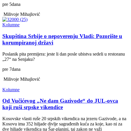
pre
5
dana
Milivoje Mihajlović
Kolumne
Skupština Srbije o nepoverenju Vladi: Pozorište u
korumpiranoj državi
Poslanik pita premijera: jeste li dan posle ubistva sedeli u restoranu
„27“ na Senjaku?
pre
7
dana
Milivoje Mihajlović
Kolumne
Od Vučićevog „Ne dam Gazivode“ do JUL-ovca
koji ruši srpske vikendice
Kosovske vlasti ruše 20 srpskih vikendica na jezeru Gazivode, a na
Kosovu ima 352 hiljade divlje sagrađenih kuća za koje, kao ni za
dve hiljade vikendica na Šar-planini, taj zakon ne važi