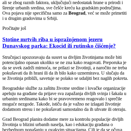
ali se zbog raznih faktora, uključujući nedostatak hrane u prirodi i
širenje urbanih sredina, sve češće kreću ka gradskim područjima.
Ova pojava nije specifična samo za
Beograd
, već se može primetiti
i u drugim gradovima u Srbiji.
Pročitajte još
Stotine mrtvih riba u ispražnjenom jezeru
Dunavskog parka: Ekocid ili rutinsko čišćenje?
Stručnjaci upozoravaju da susret sa divljim životinjama može biti
potencijalno opasan ukoliko se ne zna kako reagovati. Preporuka je
da se uvek zadrži mirnoća, ne prilazi se životinji, a naročito ne treba
pokušavati da ih hrani ili da ih bilo kako uznemirava. U slučaju da
se životinja približi, savetuje se polako se udaljiti bez naglih pokreta.
Beogradske službe za zaštitu životne sredine i lovačke organizacije
apeluju na građane da prijave sva zapažanja divljih svinja i šakala u
urbanim sredinama kako bi se pravovremeno reagovalo i sprečile
moguće nezgode. Takođe, ističu da je važno ne izlagati životinje
dodatnom stresu i ne pokušavati samostalno da ih uhvate ili oteraju.
Grad Beograd planira dodatne mere za kontrolu populacije divljih
životinja u blizini urbanih naselja, kao i edukaciju građana o
bezbednom ponašanju u ovakvim situacijama. Cilj je da se očuva