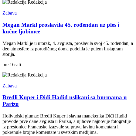
Redakcija
Zabava
Megan Markl proslavila 45. rođendan uz ples i
kućne ljubimce
Megan Markl je u utorak, 4. avgusta, proslavila svoj 45. rođendan, a
deo atmosfere iz porodičnog doma podelila je putem Instagram
storija.
pre
16
sati
Redakcija
Zabava
Bredli Kuper i Điđi Hadid uslikani sa burmama u
Parizu
Holivudski glumac Bredli Kuper i slavna manekenka Điđi Hadid
provode prve dane avgusta u Parizu, a njihove najnovije fotografije
iz prestonice Francuske izazvale su pravu lavinu komentara i
pokrenule brojne komentare u svetskim medijima.