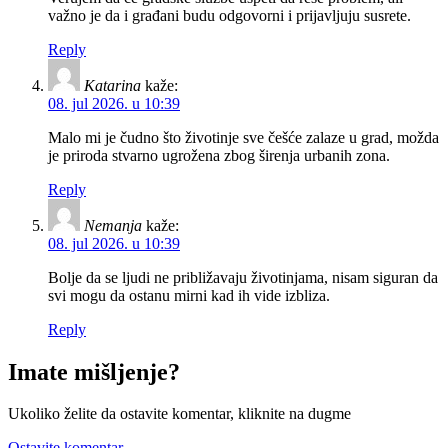
važno je da i građani budu odgovorni i prijavljuju susrete.
Reply
Katarina
kaže:
08. jul 2026. u 10:39
Malo mi je čudno što životinje sve češće zalaze u grad, možda
je priroda stvarno ugrožena zbog širenja urbanih zona.
Reply
Nemanja
kaže:
08. jul 2026. u 10:39
Bolje da se ljudi ne približavaju životinjama, nisam siguran da
svi mogu da ostanu mirni kad ih vide izbliza.
Reply
Imate mišljenje?
Ukoliko želite da ostavite komentar, kliknite na dugme
Ostavite komentar