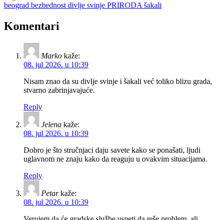
beograd
bezbednost
divlje svinje
PRIRODA
šakali
Komentari
Marko
kaže:
08. jul 2026. u 10:39
Nisam znao da su divlje svinje i šakali već toliko blizu grada,
stvarno zabrinjavajuće.
Reply
Jelena
kaže:
08. jul 2026. u 10:39
Dobro je što stručnjaci daju savete kako se ponašati, ljudi
uglavnom ne znaju kako da reaguju u ovakvim situacijama.
Reply
Petar
kaže:
08. jul 2026. u 10:39
Verujem da će gradske službe uspeti da reše problem, ali