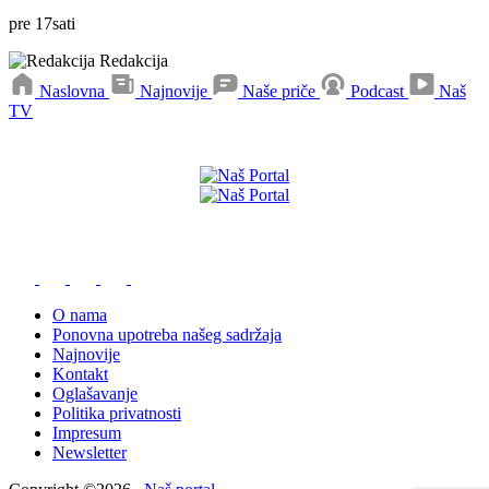
pre
17
sati
Redakcija
Naslovna
Najnovije
Naše priče
Podcast
Naš
TV
Preuzmite naše aplikacije
O nama
Ponovna upotreba našeg sadržaja
Najnovije
Kontakt
Oglašavanje
Politika privatnosti
Impresum
Newsletter