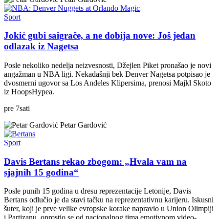
Sport
Jokić gubi saigrače, a ne dobija nove: Još jedan
odlazak iz Nagetsa
Posle nekoliko nedelja neizvesnosti, Džejlen Piket pronašao je novi
angažman u NBA ligi. Nekadašnji bek Denver Nagetsa potpisao je
dvosmerni ugovor sa Los Anđeles Klipersima, prenosi Majkl Skoto
iz HoopsHypea.
pre
7
sati
Petar Gardović
Sport
Davis Bertans rekao zbogom: „Hvala vam na
sjajnih 15 godina“
Posle punih 15 godina u dresu reprezentacije Letonije, Davis
Bertans odlučio je da stavi tačku na reprezentativnu karijeru. Iskusni
šuter, koji je prve velike evropske korake napravio u Union Olimpiji
i Partizanu, oprostio se od nacionalnog tima emotivnom video-