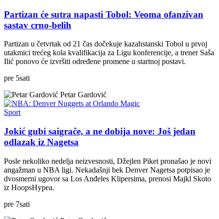
Partizan će sutra napasti Tobol: Veoma ofanzivan
sastav crno-belih
Partizan u četvrtak od 21 čas dočekuje kazahstanski Tobol u prvoj
utakmici trećeg kola kvalifikacija za Ligu konferencije, a trener Saša
Ilić ponovo će izvršiti određene promene u startnoj postavi.
pre
5
sati
Petar Gardović
Sport
Jokić gubi saigrače, a ne dobija nove: Još jedan
odlazak iz Nagetsa
Posle nekoliko nedelja neizvesnosti, Džejlen Piket pronašao je novi
angažman u NBA ligi. Nekadašnji bek Denver Nagetsa potpisao je
dvosmerni ugovor sa Los Anđeles Klipersima, prenosi Majkl Skoto
iz HoopsHypea.
pre
7
sati