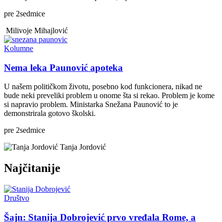
pre
2
sedmice
Milivoje Mihajlović
Kolumne
Nema leka Paunović apoteka
U našem političkom životu, posebno kod funkcionera, nikad ne
bude neki preveliki problem u onome šta si rekao. Problem je kome
si napravio problem. Ministarka Snežana Paunović to je
demonstrirala gotovo školski.
pre
2
sedmice
Tanja Jordović
Najčitanije
Društvo
Šajn: Stanija Dobrojević prvo vređala Rome, a