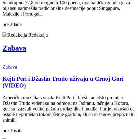
Sa ukupno 72,8 od mogućih 100 poena, ova baltička zemlja je za
nijansu nadmašila tradicionalne destinacije poput Singapura,
Malezije i Portugala.
pre
2
dana
Redakcija
Zabava
Zabava
Kejti Peri i Džastin Trudo uživaju u Crnoj Gori
(VIDEO)
Američka muzička zvezda Kejti Peri i bivši kanadski premijer
Džastin Trudo viđeni su na odmoru na Jadranu, tačnije u Kotoru,
gde su izazvali veliku pažnju prolaznika i medija. Par je pokušao da
ostane neprimetan tokom šetnje gradom, ali su ih fanovi prepoznali i
snimili.
pre
16
sati