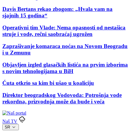
Davis Bertans rekao zbogom: „Hvala vam na
sjajnih 15 godina“
Operativni tim Vlade: Nema opasnosti od nestašica
struje i vode, rečni saobraćaj ugrožen
Zaprašivanje komaraca noćas na Novom Beogradu
i u Zemunu
Objavljen izgled glasačkih listića na prvim izborima
s novim tehnologijama u BiH
Ćuta otkrio sa kim bi ušao u koaliciju
Direktor beogradskog Vodovoda: Potrošnja vode
rekordna, prizvodnja može da bude i veća
Naš TV
SR