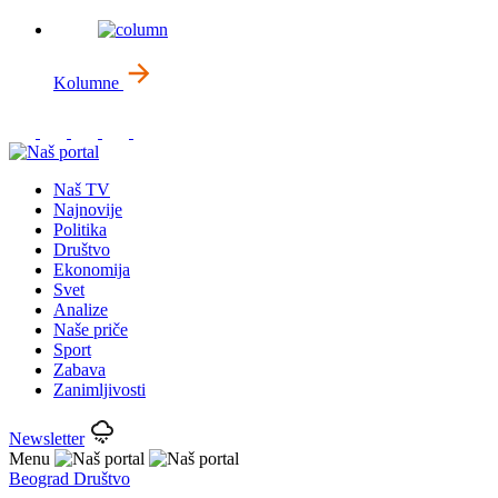
Kolumne
Naš TV
Najnovije
Politika
Društvo
Ekonomija
Svet
Analize
Naše priče
Sport
Zabava
Zanimljivosti
Newsletter
Menu
Beograd
Društvo