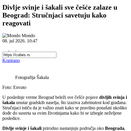
Divlje svinje i šakali sve češće zalaze u
Beograd: Stručnjaci savetuju kako
reagovati
Mondo
08. jul 2026.
10:47
Kopirano
Fotografija Šakala
Foto: Envato
U poslednje vreme Beograd beleži sve češće pojave
divljih svinja i
šakala
unutar gradskih naselja, što izaziva zabrinutost kod građana.
Stručnjaci ističu da je važno znati kako se pravilno ponašati ukoliko
dođe do susreta sa ovim životinjama kako bi se izbegle neželjene
posledice.
Divlje svinje i šakali
prirodno nastanjuju područja oko
Beograda
,